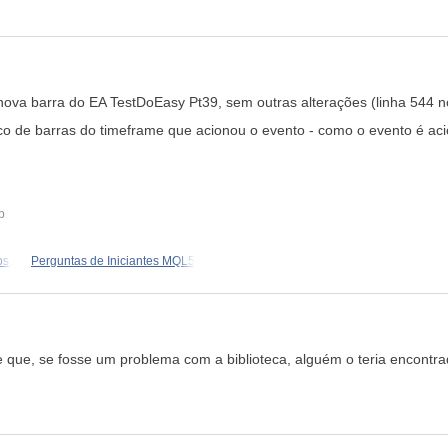
nova barra do EA TestDoEasy Pt39, sem outras alterações (linha 544 
ico de barras do timeframe que acionou o evento - como o evento é a
b
os,
Perguntas de Iniciantes MQL5
ue, se fosse um problema com a biblioteca, alguém o teria encontrad