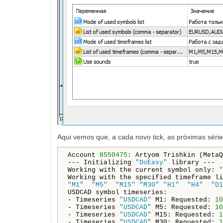
Aqui vemos que, a cada novo tick, as próximas séri
Account 
8550475
: Artyom Trishkin (MetaQ
--- Initializing 
"DoEasy"
 library ---

Working with the current symbol only: 
"
"M1"
"M5"
"M15"
"M30"
"H1"
"H4"
"D1
USDCAD symbol timeseries: 

- Timeseries 
"USDCAD"
 M1: Requested: 
10
- Timeseries 
"USDCAD"
 M5: Requested: 
10
- Timeseries 
"USDCAD"
 M15: Requested: 
1
- Timeseries 
"USDCAD"
 M30: Requested: 
1