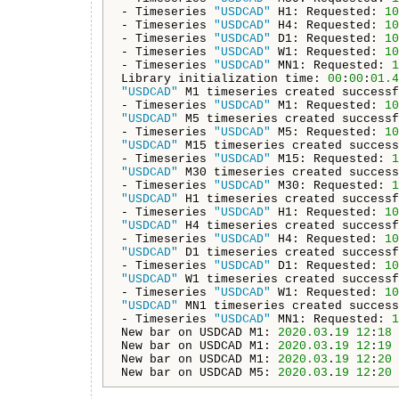
- Timeseries 
"USDCAD"
 H1: Requested: 
10
- Timeseries 
"USDCAD"
 H4: Requested: 
10
- Timeseries 
"USDCAD"
 D1: Requested: 
10
- Timeseries 
"USDCAD"
 W1: Requested: 
10
- Timeseries 
"USDCAD"
 MN1: Requested: 
1
Library initialization time: 
00
:
00
:
01.4
"USDCAD"
 M1 timeseries created successf
- Timeseries 
"USDCAD"
 M1: Requested: 
10
"USDCAD"
 M5 timeseries created successf
- Timeseries 
"USDCAD"
 M5: Requested: 
10
"USDCAD"
 M15 timeseries created success
- Timeseries 
"USDCAD"
 M15: Requested: 
1
"USDCAD"
 M30 timeseries created success
- Timeseries 
"USDCAD"
 M30: Requested: 
1
"USDCAD"
 H1 timeseries created successf
- Timeseries 
"USDCAD"
 H1: Requested: 
10
"USDCAD"
 H4 timeseries created successf
- Timeseries 
"USDCAD"
 H4: Requested: 
10
"USDCAD"
 D1 timeseries created successf
- Timeseries 
"USDCAD"
 D1: Requested: 
10
"USDCAD"
 W1 timeseries created successf
- Timeseries 
"USDCAD"
 W1: Requested: 
10
"USDCAD"
 MN1 timeseries created success
- Timeseries 
"USDCAD"
 MN1: Requested: 
1
New bar on USDCAD M1: 
2020.03
.
19
12
:
18
New bar on USDCAD M1: 
2020.03
.
19
12
:
19
New bar on USDCAD M1: 
2020.03
.
19
12
:
20
New bar on USDCAD M5: 
2020.03
.
19
12
:
20