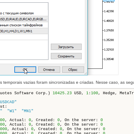
es temporais vazias foram sincronizadas e criadas. Nesse caso, as seg
uotes Software Corp.) 
10425.23
 USD, 
1
:
100
, Hedge, MetaTr
USDCAD"
"
"W1"
"MN1"
00
, Actual: 
0
, Created: 
0
, On the server: 
0
00
, Actual: 
0
, Created: 
0
, On the server: 
0
000
, Actual: 
0
, Created: 
0
, On the server: 
0
000
, Actual: 
0
, Created: 
0
, On the server: 
0