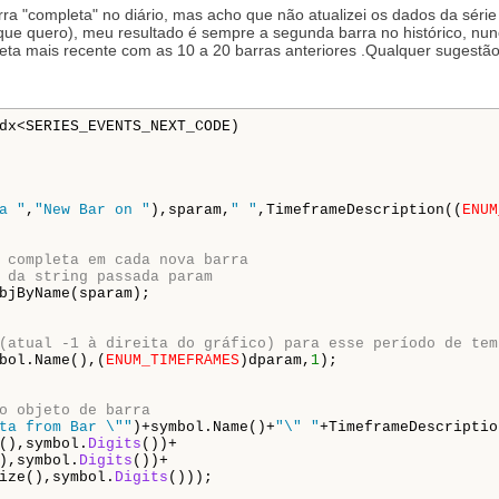
rra "completa" no diário, mas acho que não atualizei os dados da sér
 que quero), meu resultado é sempre a segunda barra no histórico, nunc
ta mais recente com as 10 a 20 barras anteriores
.
Qualquer sugestão
dx<SERIES_EVENTS_NEXT_CODE)

а "
,
"New Bar on "
),sparam,
" "
,TimeframeDescription((
ENUM
 completa em cada nova barra 
 da string passada param 
bjByName(sparam);

(atual -1 à direita do gráfico) para esse período de tem
bol.Name(),(
ENUM_TIMEFRAMES
)dparam,
1
);

o objeto de barra
ta from Bar \""
)+symbol.Name()+
"\" "
+TimeframeDescriptio
(),symbol.
Digits
())+

),symbol.
Digits
())+

ize(),symbol.
Digits
()));        
