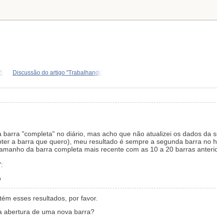
L5
Discussão do artigo "Trabalhando
a barra "completa" no diário, mas acho que não atualizei os dados da
bter a barra que quero), meu resultado é sempre a segunda barra no hi
tamanho da barra completa mais recente com as 10 a 20 barras anteri
"
:
o
ém esses resultados, por favor.
a abertura de uma nova barra?