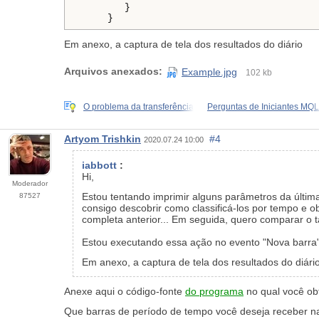
        }

     }
Em anexo, a captura de tela dos resultados do diário
Arquivos anexados:
Example.jpg
102 kb
O problema da transferência
Perguntas de Iniciantes MQ
Artyom Trishkin
#4
2020.07.24 10:00
iabbott
:
Hi,
Moderador
Estou tentando imprimir alguns parâmetros da últim
87527
consigo descobrir como classificá-los por tempo e o
completa anterior... Em seguida, quero comparar o 
Estou executando essa ação no evento "Nova barra
Em anexo, a captura de tela dos resultados do diári
Anexe aqui o código-fonte
do programa
no qual você obt
Que barras de período de tempo você deseja receber n