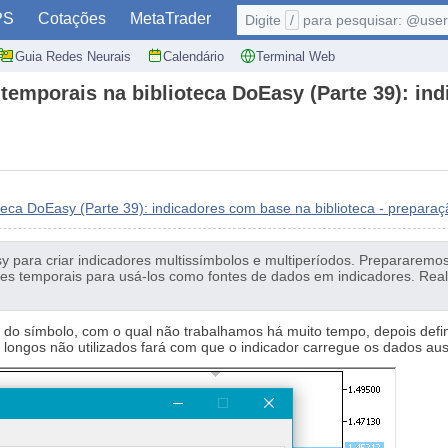
PS
Cotações
MetaTrader
Digite
/
para pesquisar: @user,
Guia Redes Neurais
Calendário
Terminal Web
temporais na biblioteca DoEasy (Parte 39): ind
teca DoEasy (Parte 39): indicadores com base na biblioteca - prepara
y para criar indicadores multissímbolos e multiperíodos. Prepararemos
ries temporais para usá-los como fontes de dados em indicadores. Real
 do símbolo, com o qual não trabalhamos há muito tempo, depois definir
longos não utilizados fará com que o indicador carregue os dados ausen