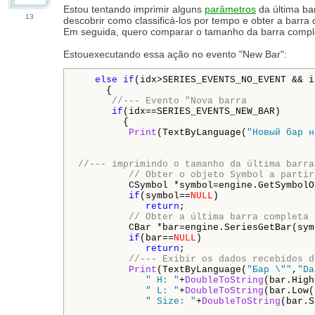
Estou tentando imprimir alguns
parâmetros
da última ba
13
descobrir como classificá-los por tempo e obter a barra
Em seguida, quero comparar o tamanho da barra comple
Estou
executando essa ação no evento "New Bar"
:
else
if
(idx>SERIES_EVENTS_NO_EVENT && i
     {

//--- Evento "Nova barra
if
(idx==SERIES_EVENTS_NEW_BAR)

        {

Print
(TextByLanguage(
"Новый бар н
//--- imprimindo o tamanho da última barra
// Obter o objeto Symbol a partir
         CSymbol *symbol=engine.GetSymbolO
if
(symbol==
NULL
)

return
;

// Obter a última barra completa 
         CBar *bar=engine.SeriesGetBar(sym
if
(bar==
NULL
)

return
;            

//--- Exibir os dados recebidos d
Print
(TextByLanguage(
"Бар \""
,
"Da
" H: "
+
DoubleToString
(bar.High
" L: "
+
DoubleToString
(bar.Low(
" Size: "
+
DoubleToString
(bar.S