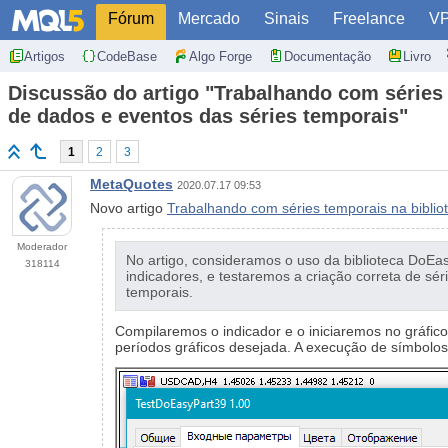
Fórum
Mercado
Sinais
Freelance
V
Artigos
CodeBase
Algo Forge
Documentação
Livro
Discussão do artigo "Trabalhando com séries 
de dados e eventos das séries temporais"
1
2
3
MetaQuotes
2020.07.17 09:53
Novo artigo
Trabalhando com séries temporais na biblio
Moderador
No artigo, consideramos o uso da biblioteca DoEas
318114
indicadores, e testaremos a criação correta de sé
temporais.
Compilaremos o indicador e o iniciaremos no gráfico
períodos gráficos desejada. A execução de símbolos 