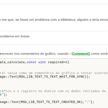
me que, se fosse um problema com a biblioteca, alguém o teria encon
 problema em breve.
a escrever nos comentários do gráfico, usando
::
Comment()
como você
ata_calculate,
const
uint
 required=
0
)

ral vazia como um comentário do gráfico e tentar sincron
age::Text(MSG_LIB_TEXT_TS_TEXT_WAIT_FOR_SYNC));

ráfico e o registro no diário com os dados recriados da 
K"
);

sage::Text(MSG_LIB_TEXT_TS_TEXT_CREATED_OK),
":"
);
