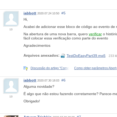
iabbott
#5
2020.07.24 10:50
Hi,
Acabei de adicionar esse bloco de código ao evento de 
13
Na abertura de uma nova barra, quero
verificar
o histór
fácil colocar essa verificação como parte do evento
Agradecimentos
Arquivos anexados:
TestDoEasyPart39.mq5
233 k
Discussão do artigo "Como
Como obter parâmetros Abert
iabbott
#6
2020.07.30 18:03
Alguma novidade?
É algo que não estou fazendo corretamente? Parece-me q
13
Obrigado!
Artyom Trishkin
#7