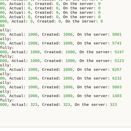
00
, Actual: 
0
, Created: 
0
, On the server: 
0
00
, Actual: 
0
, Created: 
0
, On the server: 
0
00
, Actual: 
0
, Created: 
0
, On the server: 
0
00
, Actual: 
0
, Created: 
0
, On the server: 
0
000
, Actual: 
0
, Created: 
0
, On the server: 
0
06
ully:

00
, Actual: 
1000
, Created: 
1000
, On the server: 
5001
ully:

00
, Actual: 
1000
, Created: 
1000
, On the server: 
5741
fully:

000
, Actual: 
1000
, Created: 
1000
, On the server: 
5247
fully:

000
, Actual: 
1000
, Created: 
1000
, On the server: 
5123
ully:

00
, Actual: 
1000
, Created: 
1000
, On the server: 
6257
ully:

00
, Actual: 
1000
, Created: 
1000
, On the server: 
6232
ully:

00
, Actual: 
1000
, Created: 
1000
, On the server: 
5003
ully:

00
, Actual: 
1000
, Created: 
1000
, On the server: 
1403
fully:

000
, Actual: 
323
, Created: 
323
, On the server: 
323