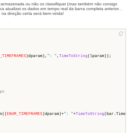
ie armazenada ou não os classifiquei (mas também não consigo
a atualizei os dados em tempo real da barra completa anterior...
 na direção certa será bem-vinda!
_TIMEFRAMES
)dparam),
": "
,
TimeToString
(lparam));

po
n((
ENUM_TIMEFRAMES
)dparam)+
": "
+
TimeToString
(bar.Time(),