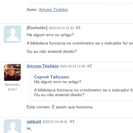
Autor:
Artyom Trishkin
[Excluído]
#1
2020.03.24 12:33
Há algum erro no artigo?
A biblioteca funciona no cronômetro se o indicador for 
Ou eu não entendi direito?
Artyom Trishkin
#2
2020.03.24 12:38
Сергей Таболин
:
Há algum erro no artigo?
Moderador
A biblioteca funciona no cronômetro se o indicador f
87527
Ou eu não entendi direito?
Está correto. É assim que funciona.
iabbott
#3
2020.07.24 09:42
Hi,