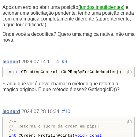
Após um erro ao abrir uma posição
(fundos insuficientes
) e
acionar uma solicitação pendente, tenho uma posição criada
com uma mágica completamente diferente (aparentemente,
a que foi codificada).
Onde você a decodifica? Quero uma mágica nativa, não uma
nova.
leonerd
2024.07.14 11:14
#9
void
 CTradingControl::OnPReqByErrCodeHandler()
É aqui que você deve chamar o método que retorna a
mágica original. E que método é esse? GetMagicID()?
leonerd
2024.07.28 10:34
#10
//+-------------------------------------------------
//| Retorna o lucro da ordem em pips|
//+-------------------------------------------------
int
 COrder::ProfitInPoints(
void
) 
const