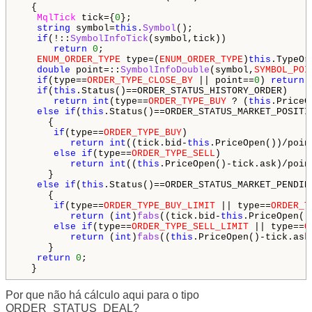
  {

MqlTick
 tick={
0
};

string
 symbol=
this
.
Symbol
();

if
(!::
SymbolInfoTick
(symbol,tick))

return
0
;

ENUM_ORDER_TYPE
 type=(
ENUM_ORDER_TYPE
)
this
.TypeOr
double
 point=::
SymbolInfoDouble
(symbol,
SYMBOL_POI
if
(type==
ORDER_TYPE_CLOSE_BY
 || point==
0
) 
return
if
(
this
.Status()==ORDER_STATUS_HISTORY_ORDER)

return
int
(type==
ORDER_TYPE_BUY
 ? (
this
.PriceC
else
if
(
this
.Status()==ORDER_STATUS_MARKET_POSITIO
     {

if
(type==
ORDER_TYPE_BUY
)

return
int
((tick.bid-
this
.PriceOpen())/point
else
if
(type==
ORDER_TYPE_SELL
)

return
int
((
this
.PriceOpen()-tick.ask)/point
     }

else
if
(
this
.Status()==ORDER_STATUS_MARKET_PENDING
     {

if
(type==
ORDER_TYPE_BUY_LIMIT
 || type==
ORDER_T
return
 (
int
)
fabs
((tick.bid-
this
.PriceOpen()
else
if
(type==
ORDER_TYPE_SELL_LIMIT
 || type==
O
return
 (
int
)
fabs
((
this
.PriceOpen()-tick.ask)
     }

return
0
;

  }
Por que não há cálculo aqui para o tipo
ORDER_STATUS_DEAL?