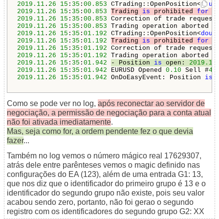
2019.11
.
26
15
:
35
:
00.853
 CTrading::OpenPosition<
doub
2019.11
.
26
15
:
35
:
00.853
Trading 
is
 prohibited 
for
 t
2019.11
.
26
15
:
35
:
00.853
2019.11
.
26
15
:
35
:
00.853
2019.11
.
26
15
:
35
:
01.192
 CTrading::OpenPosition<
doub
2019.11
.
26
15
:
35
:
01.192
Trading 
is
 prohibited 
for
 t
2019.11
.
26
15
:
35
:
01.192
2019.11
.
26
15
:
35
:
01.192
2019.11
.
26
15
:
35
:
01.942
- Position 
is
 open: 
2019.11
2019.11
.
26
15
:
35
:
01.942
 EURUSD Opened 
0.10
 Sell #
48
2019.11
.
26
15
:
35
:
01.942
 OnDoEasyEvent: Position 
is
 
Como se pode ver no log,
após reconectar ao servidor de
negociação, a permissão de negociação para a conta atual
não foi ativada imediatamente
.
Mas, seja como for, a ordem pendente fez o que devia
fazer
...
Também no log vemos o número mágico real 17629307,
atrás dele entre parênteses vemos o magic definido nas
configurações do EA (123), além de uma entrada G1: 13,
que nos diz que o identificador do primeiro grupo é 13 e o
identificador do segundo grupo não existe, pois seu valor
acabou sendo zero, portanto, não foi gerao o segundo
registro com os identificadores do segundo grupo G2: XX