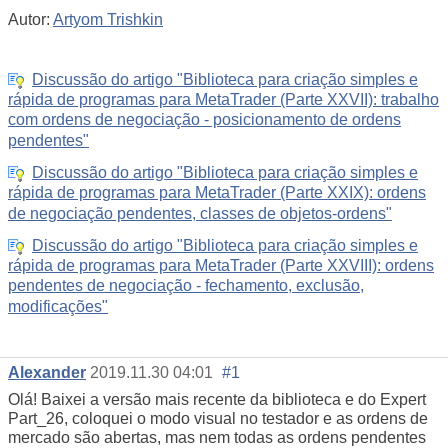
Autor:
Artyom Trishkin
Discussão do artigo "Biblioteca para criação simples e
rápida de programas para MetaTrader (Parte XXVII): trabalho
com ordens de negociação - posicionamento de ordens
pendentes"
Discussão do artigo "Biblioteca para criação simples e
rápida de programas para MetaTrader (Parte XXIX): ordens
de negociação pendentes, classes de objetos-ordens"
Discussão do artigo "Biblioteca para criação simples e
rápida de programas para MetaTrader (Parte XXVIII): ordens
pendentes de negociação - fechamento, exclusão,
modificações"
Alexander
2019.11.30 04:01
#1
Olá! Baixei a versão mais recente da biblioteca e do Expert
Part_26, coloquei o modo visual no testador e as ordens de
mercado são abertas, mas nem todas as ordens pendentes