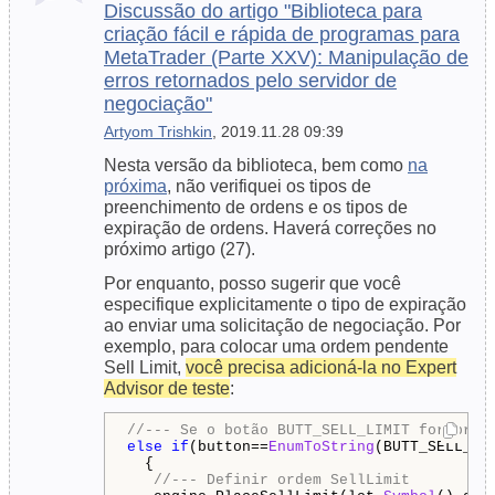
Discussão do artigo "Biblioteca para
criação fácil e rápida de programas para
MetaTrader (Parte XXV): Manipulação de
erros retornados pelo servidor de
negociação"
Artyom Trishkin
, 2019.11.28 09:39
Nesta versão da biblioteca, bem como
na
próxima
, não verifiquei os tipos de
preenchimento de ordens e os tipos de
expiração de ordens. Haverá correções no
próximo artigo (27).
Por enquanto, posso sugerir que você
especifique explicitamente o tipo de expiração
ao enviar uma solicitação de negociação. Por
exemplo, para colocar uma ordem pendente
Sell Limit,
você precisa adicioná-la no Expert
Advisor de teste
:
//--- Se o botão BUTT_SELL_LIMIT for pres
else
if
(button==
EnumToString
(BUTT_SELL_LIM
  {

//--- Definir ordem SellLimit