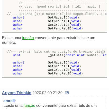
//--------------------------------------------
// descr |pend req id| id2 | id1 | magic |
//--------------------------------------------
//--- Retorna (1) o número mágico especificado, a ID
ushort
            GetMagicID(
void
)               
uchar
             GetGroupID1(
void
)              
uchar
             GetGroupID2(
void
)              
uchar
             GetPendReqID(
void
)             
Existe uma
função
conveniente para extrair bits de um
número.
//--- extrair bits cnt na posição do k-ésimo bit
uint
              _getBits(
const
uint
 number,
uint
ushort
            GetMagicID(
void
)               
uchar
             GetGroupID1(
void
)              
uchar
             GetGroupID2(
void
)              
uchar
             GetPendReqID(
void
)             
Artyom Trishkin
2020.02.09 21:30
#5
amrali
:
Existe uma
função
conveniente para extrair bits de um