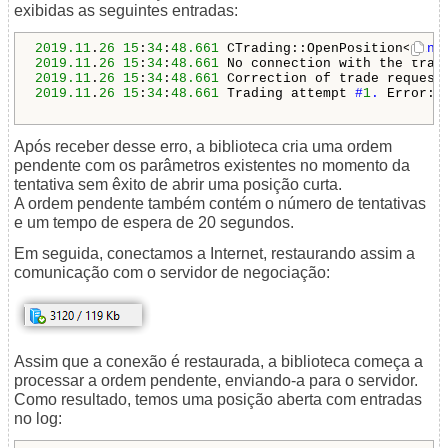
exibidas as seguintes entradas:
2019.11
.
26
15
:
34
:
48.661
 CTrading::OpenPosition<
uint
2019.11
.
26
15
:
34
:
48.661
2019.11
.
26
15
:
34
:
48.661
2019.11
.
26
15
:
34
:
48.661
 Trading attempt 
#
1
. 
Error: 
Após receber desse erro, a biblioteca cria uma ordem
pendente com os parâmetros existentes no momento da
tentativa sem êxito de abrir uma posição curta.
A ordem pendente também contém o número de tentativas
e um tempo de espera de 20 segundos.
Em seguida, conectamos a Internet, restaurando assim a
comunicação com o servidor de negociação:
Assim que a conexão é restaurada, a biblioteca começa a
processar a ordem pendente, enviando-a para o servidor.
Como resultado, temos uma posição aberta com entradas
no log: