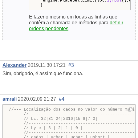
   engine.PlaceSellLimit(lot,
Symbol
(),dis
E fazer o mesmo em todas as linhas que
contêm a chamada de métodos para
definir
ordens pendentes
.
Alexander
2019.11.30 17:21
#3
Sim, obrigado, é assim que funciona.
amrali
2020.02.09 21:27
#4
//--- Localização dos dados no valor do número mágic
//--------------------------------------------
// bit 32|31 24|2316|15 8|7 0|
//--------------------------------------------
// byte | 3 | 2| 1 | 0 |
//--------------------------------------------
// dados | uchar | uchar | ushort |