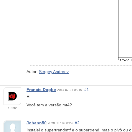
Autor:
Sergey Andreev
Francis Dogbe
#1
2014.07.21 05:15
Hi
Você tem a versão mt4?
10292
Johann50
#2
2020.03.19 08:29
Instalei o supertrendmtf e o supertrend, mas o pivô ou 