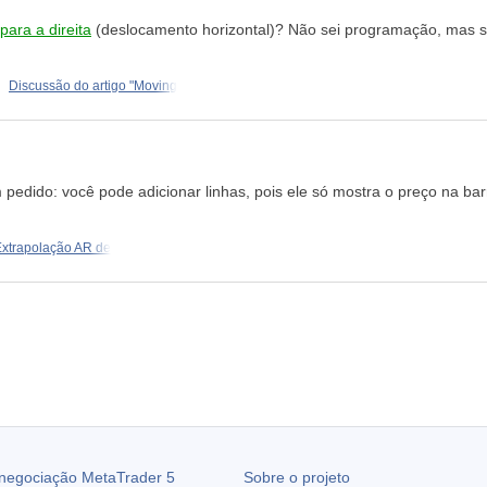
ara a direita
(deslocamento horizontal)? Não sei programação, mas se
Discussão do artigo "Moving
pedido: você pode adicionar linhas, pois ele só mostra o preço na barra
Extrapolação AR de
 negociação
MetaTrader 5
Sobre o projeto