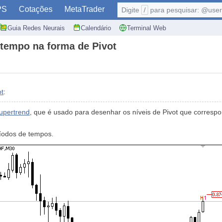
PS
Cotações
MetaTrader
Digite
/
para pesquisar: @user,
Guia Redes Neurais
Calendário
Terminal Web
 tempo na forma de Pivot
ot
:
upertrend
, que é usado para desenhar os níveis de Pivot que correspo
ríodos de tempos.