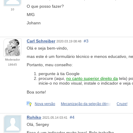
O que posso fazer?
10
MfG
Johann
Carl Schreiber
#3
2020.03.19 08:48
Olá e seja bem-vindo,
mas este é um formulário técnico e menos educativo,
Moderador
Portanto, meu conselho:
18645
pergunte à tia Google
procure (aqui,
no canto superior direito da
tela) p
inicie-o no modo visual, instale o indicador e veja 
Boa sorte!
Nova versão
Mecanização da seleção ótima
Cruze!
Rohiko
#4
2021.05.14 03:41
Olá, Sergey
Esse é um indicador muito legal. Belo trabalho