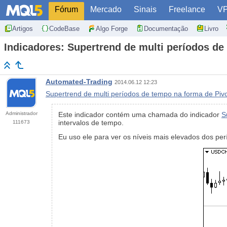
Fórum
Mercado
Sinais
Freelance
V
Artigos
CodeBase
Algo Forge
Documentação
Livro
Indicadores: Supertrend de multi períodos de
Automated-Trading
2014.06.12 12:23
Supertrend de multi períodos de tempo na forma de Piv
Administrador
Este indicador contém uma chamada do indicador
S
intervalos de tempo.
111673
Eu uso ele para ver os níveis mais elevados dos pe