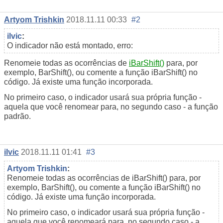
Artyom Trishkin
2018.11.11 00:33
#2
ilvic
:
O indicador não está montado, erro:
Renomeie todas as ocorrências de
iBarShift()
para, por
exemplo, BarShift(), ou comente a função iBarShift() no
código. Já existe uma função incorporada.
No primeiro caso, o indicador usará sua própria função -
aquela que você renomear para, no segundo caso - a função
padrão.
ilvic
2018.11.11 01:41
#3
Artyom Trishkin
:
Renomeie todas as ocorrências de iBarShift() para, por
exemplo, BarShift(), ou comente a função iBarShift() no
código. Já existe uma função incorporada.
No primeiro caso, o indicador usará sua própria função -
aquela que você renomeará para, no segundo caso - a