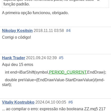
função padrão.
A primeira opção funcionou, obrigado.
Nikolay Kositsin
2018.11.11 03:58
#4
Corrigi o código!
Hank Trader
2021.09.24 02:39
#5
Aqui deu 15 erros
int end=iBarShift(symbol,
PERIOD_CURRENT
,EndDraw);
double preValue=(EndDrawValue-StartDrawValue)/(end-
start);
Vitaliy Kostrubko
2024.04.10 00:05
#6
... ao compilar o erro: expressão não booleana ZZ.mq5 217