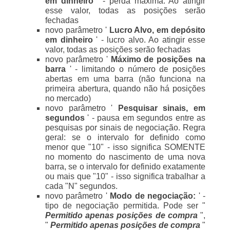
em dinheiro
' - perda máxima. Ao atingir
esse valor, todas as posições serão
fechadas
novo parâmetro '
Lucro Alvo, em depósito
em dinheiro
' - lucro alvo. Ao atingir esse
valor, todas as posições serão fechadas
novo parâmetro '
Máximo de posições na
barra
' - limitando o número de posições
abertas em uma barra (não funciona na
primeira abertura, quando não há posições
no mercado)
novo parâmetro '
Pesquisar sinais, em
segundos
' - pausa em segundos entre as
pesquisas por sinais de negociação. Regra
geral: se o intervalo for definido como
menor que "10" - isso significa SOMENTE
no momento do nascimento de uma nova
barra, se o intervalo for definido exatamente
ou mais que "10" - isso significa trabalhar a
cada "N" segundos.
novo parâmetro '
Modo de negociação:
' -
tipo de negociação permitida. Pode ser "
Permitido apenas posições de
compra
",
"
Permitido apenas posições de compra
"