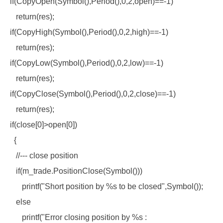
if(CopyOpen(Symbol(),Period(),0,2,open)==-1)
return(res);
if(CopyHigh(Symbol(),Period(),0,2,high)==-1)
return(res);
if(CopyLow(Symbol(),Period(),0,2,low)==-1)
return(res);
if(CopyClose(Symbol(),Period(),0,2,close)==-1)
return(res);
if(close[0]>open[0])
{
//--- close position
if(m_trade.PositionClose(Symbol()))
printf("Short position by %s to be closed",Symbol());
else
printf("Error closing position by %s :