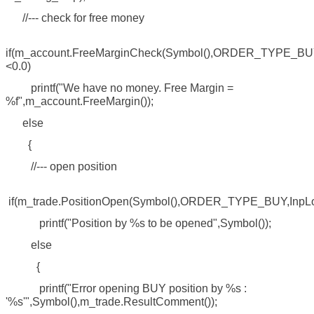
//--- check for free money
if(m_account.FreeMarginCheck(Symbol(),ORDER_TYPE_BUY,
<0.0)
printf("We have no money. Free Margin =
%f",m_account.FreeMargin());
else
{
//--- open position
if(m_trade.PositionOpen(Symbol(),ORDER_TYPE_BUY,InpLots,
printf("Position by %s to be opened",Symbol());
else
{
printf("Error opening BUY position by %s :
'%s'",Symbol(),m_trade.ResultComment());