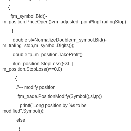
{
if(m_symbol.Bid()-
m_position.PriceOpen()>m_adjusted_point*InpTrailingStop)
{
double sl=NormalizeDouble(m_symbol.Bid()-
m_traling_stop,m_symbol.Digits());
double tp=m_position.TakeProfit();
if(m_position.StopLoss()<sl ||
m_position.StopLoss()==0.0)
{
//--- modify position
if(m_trade.PositionModify(Symbol(),sl,tp))
printf("Long position by %s to be
modified",Symbol());
else
{