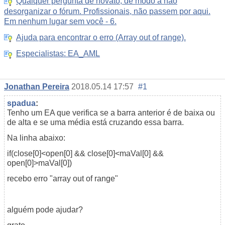
Qualquer pergunta de novato, de modo a não
desorganizar o fórum. Profissionais, não passem por aqui.
Em nenhum lugar sem você - 6.
Ajuda para encontrar o erro (Array out of range).
Especialistas: EA_AML
Jonathan Pereira
2018.05.14 17:57
#1
spadua
:
Tenho um EA que verifica se a barra anterior é de baixa ou
de alta e se uma média está cruzando essa barra.
Na linha abaixo:
if(close[0]<open[0] && close[0]<maVal[0] &&
open[0]>maVal[0])
recebo erro "array out of range"
alguém pode ajudar?