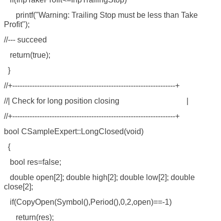
printf("Warning: Trailing Stop must be less than Take
Profit");
//--- succeed
return(true);
}
//+------------------------------------------------------------------+
//| Check for long position closing |
//+------------------------------------------------------------------+
bool CSampleExpert::LongClosed(void)
{
bool res=false;
double open[2]; double high[2]; double low[2]; double
close[2];
if(CopyOpen(Symbol(),Period(),0,2,open)==-1)
return(res);