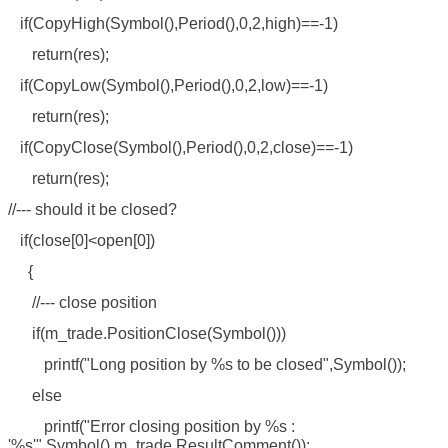
if(CopyHigh(Symbol(),Period(),0,2,high)==-1)
return(res);
if(CopyLow(Symbol(),Period(),0,2,low)==-1)
return(res);
if(CopyClose(Symbol(),Period(),0,2,close)==-1)
return(res);
//--- should it be closed?
if(close[0]<open[0])
{
//--- close position
if(m_trade.PositionClose(Symbol()))
printf("Long position by %s to be closed",Symbol());
else
printf("Error closing position by %s :
'%s'",Symbol(),m_trade.ResultComment());