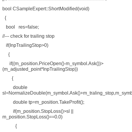
bool CSampleExpert::ShortModified(void)
{
bool res=false;
//--- check for trailing stop
if(InpTrailingStop>0)
{
if((m_position.PriceOpen()-m_symbol.Ask())>
(m_adjusted_point*InpTrailingStop))
{
double
sl=NormalizeDouble(m_symbol.Ask()+m_traling_stop,m_symbol
double tp=m_position.TakeProfit();
if(m_position.StopLoss()>sl ||
m_position.StopLoss()==0.0)
{