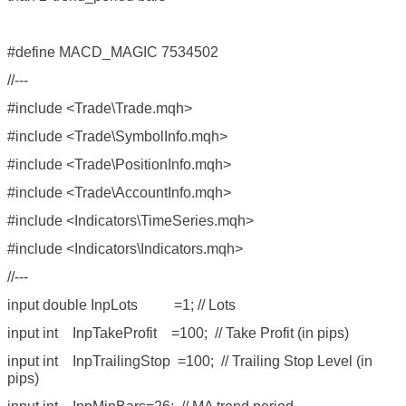
#define MACD_MAGIC 7534502
//---
#include <Trade\Trade.mqh>
#include <Trade\SymbolInfo.mqh>
#include <Trade\PositionInfo.mqh>
#include <Trade\AccountInfo.mqh>
#include <Indicators\TimeSeries.mqh>
#include <Indicators\Indicators.mqh>
//---
input double InpLots =1; // Lots
input int InpTakeProfit =100; // Take Profit (in pips)
input int InpTrailingStop =100; // Trailing Stop Level (in
pips)