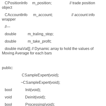
CPositionInfo m_position; // trade position
object
CAccountInfo m_account; // account info
wrapper
//---
double m_traling_stop;
double m_take_profit;
double maVal[]; // Dynamic array to hold the values of
Moving Average for each bars
public:
CSampleExpert(void);
~CSampleExpert(void);
bool Init(void);
void Deinit(void);
bool Processing(void);