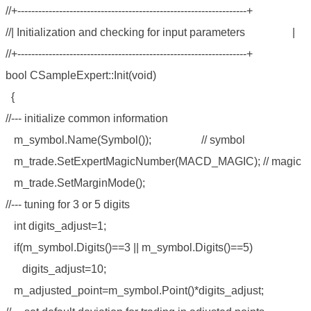
//+------------------------------------------------------------------+
//| Initialization and checking for input parameters |
//+------------------------------------------------------------------+
bool CSampleExpert::Init(void)
{
//--- initialize common information
m_symbol.Name(Symbol()); // symbol
m_trade.SetExpertMagicNumber(MACD_MAGIC); // magic
m_trade.SetMarginMode();
//--- tuning for 3 or 5 digits
int digits_adjust=1;
if(m_symbol.Digits()==3 || m_symbol.Digits()==5)
digits_adjust=10;
m_adjusted_point=m_symbol.Point()*digits_adjust;