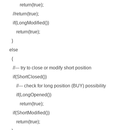
return(true);
//return(true);
if(LongModified())
return(true);
}
else
{
//--- try to close or modify short position
if(ShortClosed())
//--- check for long position (BUY) possibility
if(LongOpened())
return(true);
if(ShortModified())
return(true);