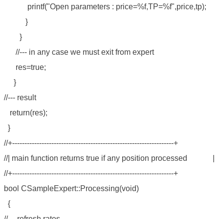
printf("Open parameters : price=%f,TP=%f",price,tp);
}
}
//--- in any case we must exit from expert
res=true;
}
//--- result
return(res);
}
//+------------------------------------------------------------------+
//| main function returns true if any position processed |
//+------------------------------------------------------------------+
bool CSampleExpert::Processing(void)
{
//--- refresh rates