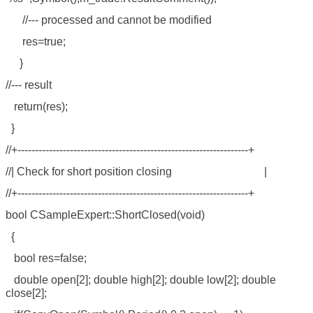
//--- processed and cannot be modified
res=true;
}
//--- result
return(res);
}
//+------------------------------------------------------------------+
//| Check for short position closing |
//+------------------------------------------------------------------+
bool CSampleExpert::ShortClosed(void)
{
bool res=false;
double open[2]; double high[2]; double low[2]; double
close[2];