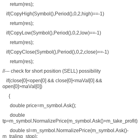
return(res);
if(CopyHigh(Symbol(),Period(),0,2,high)==-1)
return(res);
if(CopyLow(Symbol(),Period(),0,2,low)==-1)
return(res);
if(CopyClose(Symbol(),Period(),0,2,close)==-1)
return(res);
//--- check for short position (SELL) possibility
if(close[0]<open[0] && close[0]<maVal[0] &&
open[0]>maVal[0])
{
double price=m_symbol.Ask();
double
tp=m_symbol.NormalizePrice(m_symbol.Ask()+m_take_profit)
double sl=m_symbol.NormalizePrice(m_symbol.Ask()-
m_traling_stop);