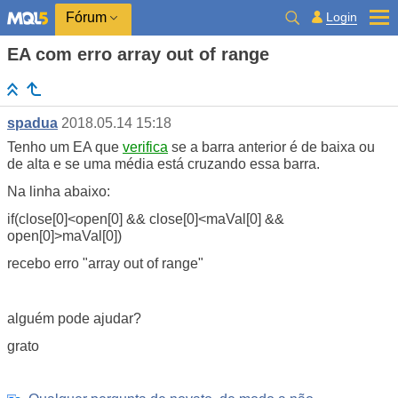
Login
Fórum
EA com erro array out of range
spadua
2018.05.14 15:18
Tenho um EA que
verifica
se a barra anterior é de baixa ou
de alta e se uma média está cruzando essa barra.
Na linha abaixo:
if(close[0]<open[0] && close[0]<maVal[0] &&
open[0]>maVal[0])
recebo erro "array out of range"
alguém pode ajudar?
grato