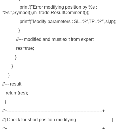
printf("Error modifying position by %s :
'%s'",Symbol(),m_trade.ResultComment());
printf("Modify parameters : SL=%f,TP=%f",sl,tp);
}
//--- modified and must exit from expert
res=true;
}
}
}
//--- result
return(res);
}
//+------------------------------------------------------------------+
//| Check for short position modifying |
//+------------------------------------------------------------------+