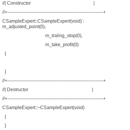
//| Constructor |
//+------------------------------------------------------------------+
CSampleExpert::CSampleExpert(void) :
m_adjusted_point(0),
m_traling_stop(0),
m_take_profit(0)
{
}
//+------------------------------------------------------------------+
//| Destructor |
//+------------------------------------------------------------------+
CSampleExpert::~CSampleExpert(void)
{
}