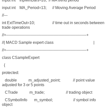
input int InpMinBars=26; // MA trend period
input int MA_Period=13; // Moving Average Period
//---
int ExtTimeOut=10; // time out in seconds between
trade operations
//+------------------------------------------------------------------+
//| MACD Sample expert class |
//+------------------------------------------------------------------+
class CSampleExpert
{
protected:
double m_adjusted_point; // point value
adjusted for 3 or 5 points
CTrade m_trade; // trading object
CSymbolInfo m_symbol; // symbol info
object