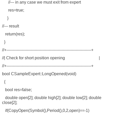
//--- in any case we must exit from expert
res=true;
}
//--- result
return(res);
}
//+------------------------------------------------------------------+
//| Check for short position opening |
//+------------------------------------------------------------------+
bool CSampleExpert::LongOpened(void)
{
bool res=false;
double open[2]; double high[2]; double low[2]; double
close[2];
if(CopyOpen(Symbol(),Period(),0,2,open)==-1)