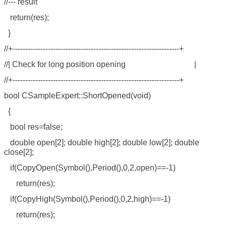
//--- result
return(res);
}
//+------------------------------------------------------------------+
//| Check for long position opening |
//+------------------------------------------------------------------+
bool CSampleExpert::ShortOpened(void)
{
bool res=false;
double open[2]; double high[2]; double low[2]; double
close[2];
if(CopyOpen(Symbol(),Period(),0,2,open)==-1)
return(res);
if(CopyHigh(Symbol(),Period(),0,2,high)==-1)
return(res);