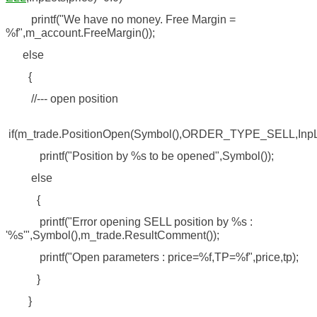
printf("We have no money. Free Margin =
%f",m_account.FreeMargin());
else
{
//--- open position
if(m_trade.PositionOpen(Symbol(),ORDER_TYPE_SELL,InpLots
printf("Position by %s to be opened",Symbol());
else
{
printf("Error opening SELL position by %s :
'%s'",Symbol(),m_trade.ResultComment());
printf("Open parameters : price=%f,TP=%f",price,tp);
}
}