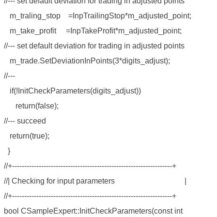
//--- set default deviation for trading in adjusted points
m_traling_stop =InpTrailingStop*m_adjusted_point;
m_take_profit =InpTakeProfit*m_adjusted_point;
//--- set default deviation for trading in adjusted points
m_trade.SetDeviationInPoints(3*digits_adjust);
//---
if(!InitCheckParameters(digits_adjust))
return(false);
//--- succeed
return(true);
}
//+------------------------------------------------------------------+
//| Checking for input parameters |
//+------------------------------------------------------------------+
bool CSampleExpert::InitCheckParameters(const int