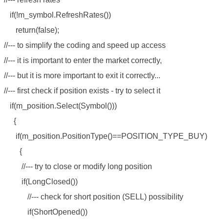
if(!m_symbol.RefreshRates())
return(false);
//--- to simplify the coding and speed up access
//--- it is important to enter the market correctly,
//--- but it is more important to exit it correctly...
//--- first check if position exists - try to select it
if(m_position.Select(Symbol()))
{
if(m_position.PositionType()==POSITION_TYPE_BUY)
{
//--- try to close or modify long position
if(LongClosed())
//--- check for short position (SELL) possibility
if(ShortOpened())