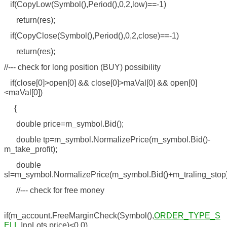
if(CopyLow(Symbol(),Period(),0,2,low)==-1)
return(res);
if(CopyClose(Symbol(),Period(),0,2,close)==-1)
return(res);
//--- check for long position (BUY) possibility
if(close[0]>open[0] && close[0]>maVal[0] && open[0]
<maVal[0])
{
double price=m_symbol.Bid();
double tp=m_symbol.NormalizePrice(m_symbol.Bid()-
m_take_profit);
double
sl=m_symbol.NormalizePrice(m_symbol.Bid()+m_traling_stop)
//--- check for free money
if(m_account.FreeMarginCheck(Symbol(),
ORDER_TYPE_S
ELL
,InpLots,price)<0.0)