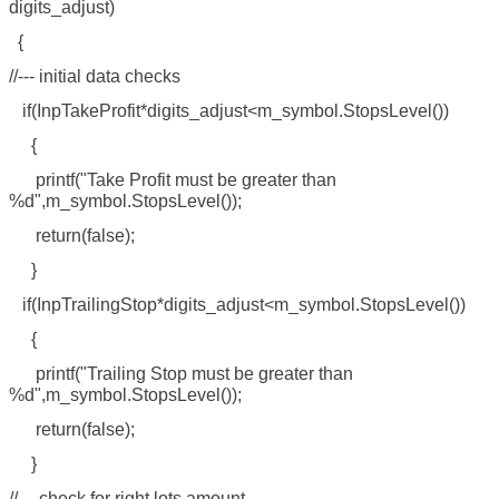
digits_adjust)
{
//--- initial data checks
if(InpTakeProfit*digits_adjust<m_symbol.StopsLevel())
{
printf("Take Profit must be greater than
%d",m_symbol.StopsLevel());
return(false);
}
if(InpTrailingStop*digits_adjust<m_symbol.StopsLevel())
{
printf("Trailing Stop must be greater than
%d",m_symbol.StopsLevel());
return(false);
}
//--- check for right lots amount