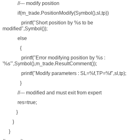
//--- modify position
if(m_trade.PositionModify(Symbol(),sl,tp))
printf("Short position by %s to be
modified",Symbol());
else
{
printf("Error modifying position by %s :
'%s'",Symbol(),m_trade.ResultComment());
printf("Modify parameters : SL=%f,TP=%f",sl,tp);
}
//--- modified and must exit from expert
res=true;
}
}
}