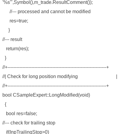
'%s'",Symbol(),m_trade.ResultComment());
//--- processed and cannot be modified
res=true;
}
//--- result
return(res);
}
//+------------------------------------------------------------------+
//| Check for long position modifying |
//+------------------------------------------------------------------+
bool CSampleExpert::LongModified(void)
{
bool res=false;
//--- check for trailing stop
if(InpTrailingStop>0)