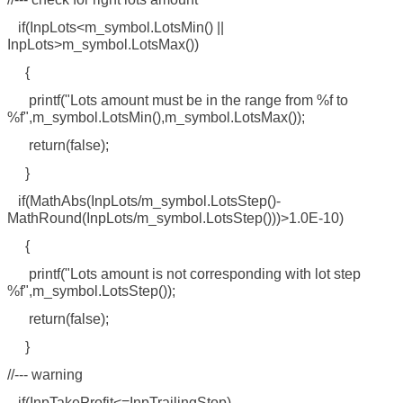
if(InpLots<m_symbol.LotsMin() ||
InpLots>m_symbol.LotsMax())
{
printf("Lots amount must be in the range from %f to
%f",m_symbol.LotsMin(),m_symbol.LotsMax());
return(false);
}
if(MathAbs(InpLots/m_symbol.LotsStep()-
MathRound(InpLots/m_symbol.LotsStep()))>1.0E-10)
{
printf("Lots amount is not corresponding with lot step
%f",m_symbol.LotsStep());
return(false);
}
//--- warning
if(InpTakeProfit<=InpTrailingStop)