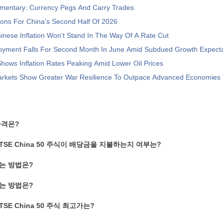
entary: Currency Pegs And Carry Trades
ons For China’s Second Half Of 2026
nese Inflation Won’t Stand In The Way Of A Rate Cut
oyment Falls For Second Month In June Amid Subdued Growth Expecta
hows Inflation Rates Peaking Amid Lower Oil Prices
rkets Show Greater War Resilience To Outpace Advanced Economies
가격은?
ra FTSE China 50 주식이 배당금을 지불하는지 여부는?
하는 방법은?
하는 방법은?
a FTSE China 50 주식 최고가는?