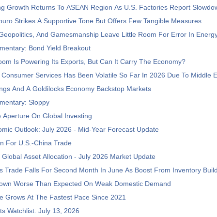
ng Growth Returns To ASEAN Region As U.S. Factories Report Slowdo
tburo Strikes A Supportive Tone But Offers Few Tangible Measures
Geopolitics, And Gamesmanship Leave Little Room For Error In Energ
entary: Bond Yield Breakout
oom Is Powering Its Exports, But Can It Carry The Economy?
Consumer Services Has Been Volatile So Far In 2026 Due To Middle 
ings And A Goldilocks Economy Backstop Markets
entary: Sloppy
 Aperture On Global Investing
mic Outlook: July 2026 - Mid-Year Forecast Update
In For U.S.-China Trade
l Global Asset Allocation - July 2026 Market Update
 Trade Falls For Second Month In June As Boost From Inventory Buil
down Worse Than Expected On Weak Domestic Demand
de Grows At The Fastest Pace Since 2021
s Watchlist: July 13, 2026