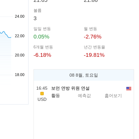
21.65
21.86
볼륨
3
일일 변동
월 변동
0.05%
-2.76%
6개월 변동
년간 변동율
-6.18%
-19.81%
08 8월, 토요일
16:45
보먼 연방 위원 연설
활동
예측값
훑어보기
USD