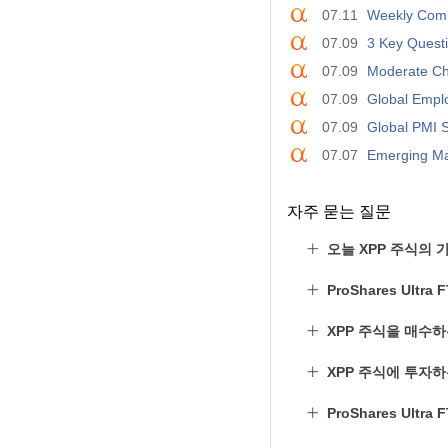
07.11
Weekly Comm
07.09
3 Key Questi
07.09
Moderate Chi
07.09
Global Empl
07.09
Global PMI S
07.07
Emerging Ma
자주 묻는 질문
오늘 XPP 주식의 
ProShares Ult
XPP 주식을 매수
XPP 주식에 투자
ProShares Ultr