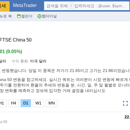
MetaTrader
시세
검색을 위해
/
입력하세요 : @user, $symbol, ...
뉴로 북
캘린더
웹터미널
 FTSE China 50
.01
(
0.05%
)
달러
수익 통화:
미국 달러
 변동했습니다. 당일 이 종목은 저가가 21.65이고 고가는 21.86이었습니
FTSE China 50 변동을 참고하세요. 실시간 쿼트는 여러분이 시장 변동에 빠
 주기를 전환하여 환율의 추세와 변동을 분, 시간, 일, 주 및 월별로 모니
시장 변화를 예측하고 정보에 입각한 거래 결정을 내리십시오.
H1
H4
D1
W1
MN
22
na 50