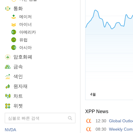
통화
메이저
마이너
아메리카
유럽
아시아
암호화폐
금속
색인
원자재
차트
위젯
XPP News
12:30
Global Outlo
08:30
Weekly Comm
NVDA