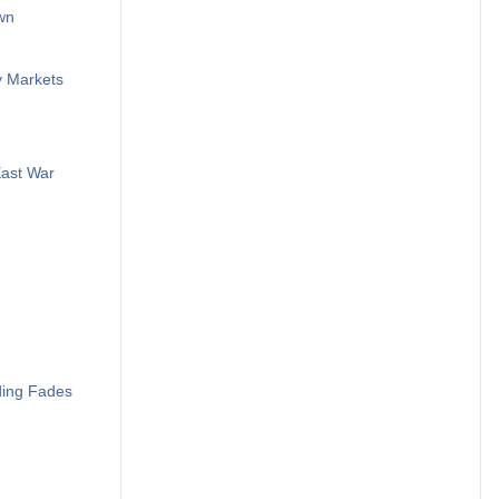
wn
y Markets
East War
ding Fades