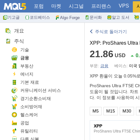
VPS
포럼
마켓
시그널
프리랜스
기고글
코드베이스
문서화
알고 도서
Algo Forge
개요
주식로 돌아가기
주식
XPP: ProShares Ultra
기술
21.86
USD
0
금융
부동산
부문:
금융
베이스:
미국 
에너지
XPP 환율이 오늘
0.05%
로
기본 재료
ProShares Ultra 
커뮤니케이션 서비스
도움이 될 것입니다. 차트
다. 이 정보를 사용하여 
경기순환소비재
소비방어재
M5
M15
M30
헬스케어
공업
XPP
유틸리티
ProShares Ultra FTSE Chi
다른 심볼