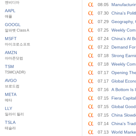
엔비디아
08.05
Manufacturi
AAPL
07.30
China's Poli
애플
07.29
Geography, 
GOOGL
07.25
Weekly Comm
알파벳 Class A
MSFT
07.24
China's AI B
마이크로소프트
07.22
Demand For 
AMZN
07.18
Strong Earn
아마존닷컴
07.18
Weekly Comm
TSM
TSMC(ADR)
07.17
Opening The
AVGO
07.17
Global Econo
브로드컴
07.16
A Bottom Is 
META
07.15
Fiera Capita
메타
07.15
Global Goods
LLY
일라이 릴리
07.15
China Slow
TSLA
07.14
China's Tra
테슬라
07.13
World Market