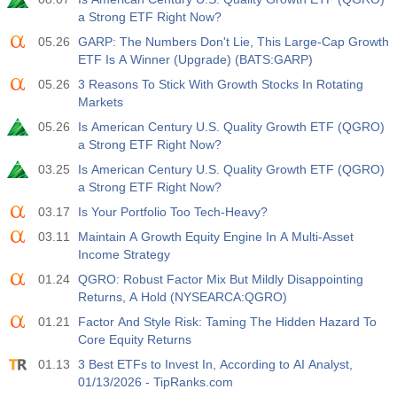
a Strong ETF Right Now?
05.26
GARP: The Numbers Don't Lie, This Large-Cap Growth
ETF Is A Winner (Upgrade) (BATS:GARP)
05.26
3 Reasons To Stick With Growth Stocks In Rotating
Markets
05.26
Is American Century U.S. Quality Growth ETF (QGRO)
a Strong ETF Right Now?
03.25
Is American Century U.S. Quality Growth ETF (QGRO)
a Strong ETF Right Now?
03.17
Is Your Portfolio Too Tech-Heavy?
03.11
Maintain A Growth Equity Engine In A Multi-Asset
Income Strategy
01.24
QGRO: Robust Factor Mix But Mildly Disappointing
Returns, A Hold (NYSEARCA:QGRO)
01.21
Factor And Style Risk: Taming The Hidden Hazard To
Core Equity Returns
01.13
3 Best ETFs to Invest In, According to AI Analyst,
01/13/2026 - TipRanks.com