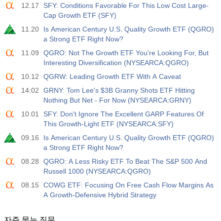
12.17
SFY: Conditions Favorable For This Low Cost Large-
Cap Growth ETF (SFY)
11.20
Is American Century U.S. Quality Growth ETF (QGRO)
a Strong ETF Right Now?
11.09
QGRO: Not The Growth ETF You're Looking For, But
Interesting Diversification (NYSEARCA:QGRO)
10.12
QGRW: Leading Growth ETF With A Caveat
14:02
GRNY: Tom Lee's $3B Granny Shots ETF Hitting
Nothing But Net - For Now (NYSEARCA:GRNY)
10.01
SFY: Don't Ignore The Excellent GARP Features Of
This Growth-Light ETF (NYSEARCA:SFY)
09.16
Is American Century U.S. Quality Growth ETF (QGRO)
a Strong ETF Right Now?
08.28
QGRO: A Less Risky ETF To Beat The S&P 500 And
Russell 1000 (NYSEARCA:QGRO)
08.15
COWG ETF: Focusing On Free Cash Flow Margins As
A Growth-Defensive Hybrid Strategy
자주 묻는 질문