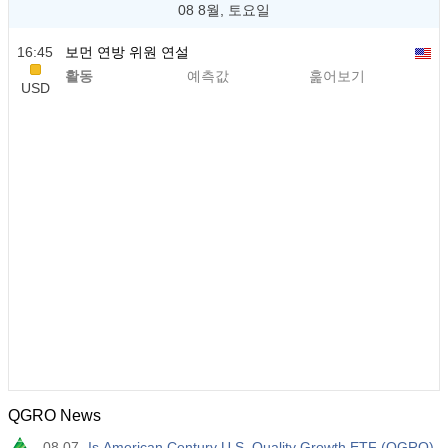
08 8월, 토요일
16:45
보먼 연방 위원 연설
활동
예측값
훑어보기
USD
QGRO News
08.07
Is American Century U.S. Quality Growth ETF (QGRO)