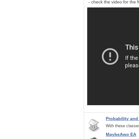
- check the video for the f
Probability and
With these classes
MaybeAwo EA