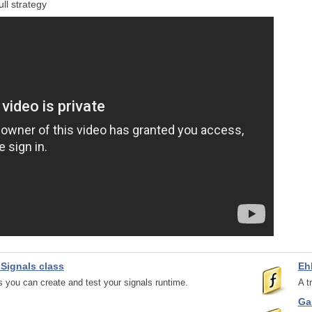
ull strategy
 Signals class
Eh
 you can create and test your signals runtime.
A t
Ga