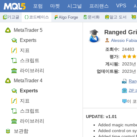
VPS
포럼
마켓
시그널
프리랜스
기고글
코드베이스
문서화
알고 도서
Algo Forge
MetaTrader 5
Ranged Gri
Experts
Alessio Fabia
조회수:
24483
지표
평가:
스크립트
게시됨:
2023년 
라이브러리
업데이트됨:
2023년 
MetaTrader 4
Ran
Experts
ZIP
지표
이 
스크립트
UPDATE: v1.01
라이브러리
Added magic numb
Added control on sy
보관함
Added time control f