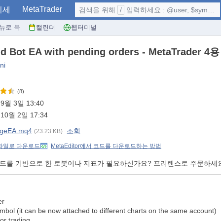
MetaTrader
시세
검색을 위해
/
입력하세요 : @user, $symbol, ...
뉴로 북
캘린더
웹터미널
d Bot EA with pending orders - MetaTrader 4용
ni
(8)
9월 3일 13:40
10월 2일 17:34
geEA.mq4
조회
(23.23 KB)
 파일로 다운로드
MetaEditor에서 코드를 다운로드하는 방법
코드를 기반으로 한 로봇이나 지표가 필요하신가요? 프리랜스로 주문하세
er
mbol (it can be now attached to different charts on the same account)
or trading