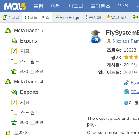
VPS
포럼
마켓
시그널
프리랜스
기고글
코드베이스
문서화
알고 도서
Algo Forge
MetaTrader 5
FlySystemE
Experts
Nikolaos Pan
조회수:
19623
지표
평가:
스크립트
게시됨:
2019년 
라이브러리
업데이트됨:
2024년 
MetaTrader 4
Fly
Experts
ZIP
지표
이 
스크립트
The expert place and mana
라이브러리
pip).
Choose a broker with zero 
보관함