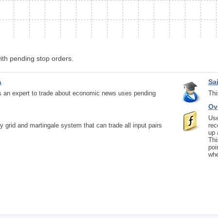
ith pending stop orders.
A
Sa
an expert to trade about economic news uses pending
Thi
Ov
Use
cy grid and martingale system that can trade all input pairs
rec
up 
Thi
poi
whe