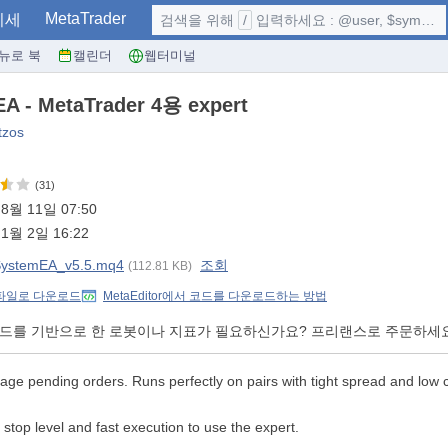
MetaTrader
시세
검색을 위해
/
입력하세요 : @user, $symbol, ...
뉴로 북
캘린더
웹터미널
A - MetaTrader 4용 expert
tzos
(31)
8월 11일 07:50
1월 2일 16:22
SystemEA_v5.5.mq4
조회
(112.81 KB)
 파일로 다운로드
MetaEditor에서 코드를 다운로드하는 방법
코드를 기반으로 한 로봇이나 지표가 필요하신가요? 프리랜스로 주문하세
ge pending orders. Runs perfectly on pairs with tight spread and low 
stop level and fast execution to use the expert.