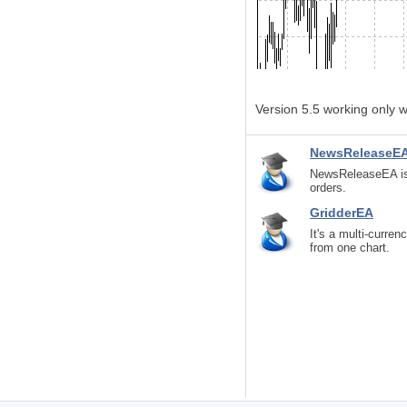
Version 5.5 working only w
NewsReleaseE
NewsReleaseEA is 
orders.
GridderEA
It's a multi-curren
from one chart.