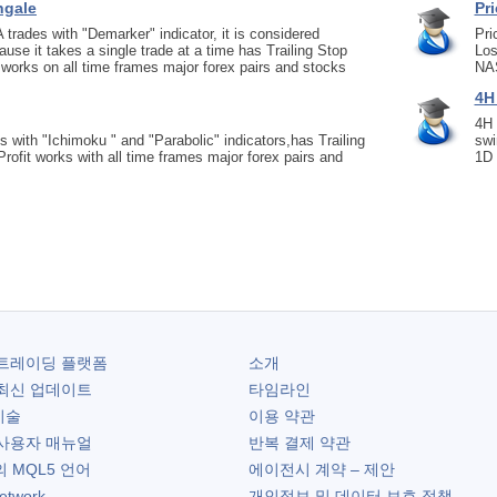
ngale
Pr
 trades with "Demarker" indicator, it is considered
Pri
ause it takes a single trade at a time has Trailing Stop
Los
works on all time frames major forex pairs and stocks
NA
4H
4H 
 with "Ichimoku " and "Parabolic" indicators,has Trailing
swi
ofit works with all time frames major forex pairs and
1D 
트레이딩 플랫폼
소개
최신 업데이트
타임라인
기술
이용 약관
사용자 매뉴얼
반복 결제 약관
 MQL5 언어
에이전시 계약 – 제안
etwork
개인정보 및 데이터 보호 정책