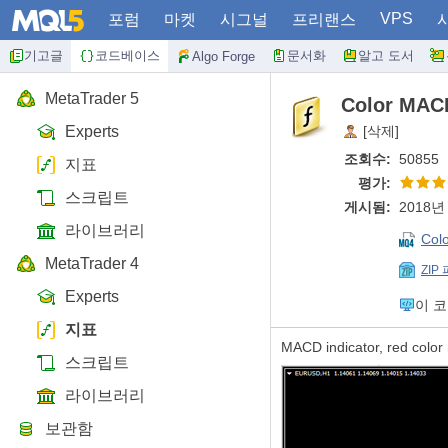
VPS
포럼
마켓
시그널
프리랜스
기고글
코드베이스
문서화
알고 도서
Algo Forge
MetaTrader 5
Color MAC
Experts
[삭제]
조회수:
50855
지표
평가:
스크립트
게시됨:
2018년 
라이브러리
Col
MetaTrader 4
ZIP
Experts
이 
지표
MACD indicator, red color 
스크립트
라이브러리
보관함