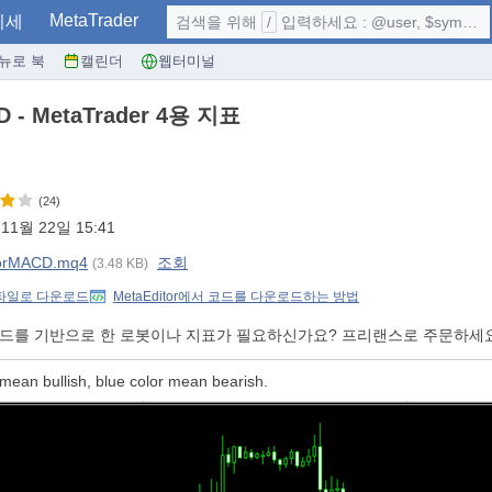
MetaTrader
시세
검색을 위해
/
입력하세요 : @user, $symbol, ...
뉴로 북
캘린더
웹터미널
D - MetaTrader 4용 지표
(24)
11월 22일 15:41
orMACD.mq4
조회
(3.48 KB)
 파일로 다운로드
MetaEditor에서 코드를 다운로드하는 방법
코드를 기반으로 한 로봇이나 지표가 필요하신가요? 프리랜스로 주문하세
mean bullish, blue color mean bearish.