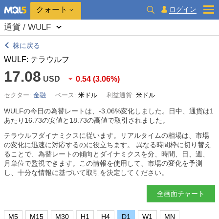
クォート
ログイン
通貨 / WULF
株に戻る
WULF: テラウルフ
17.08
USD
0.54
(
3.06%
)
セクター:
金融
ベース:
米ドル
利益通貨:
米ドル
WULFの今日の為替レートは、
-3.06%
変化しました。日中、通貨は1
あたり16.73の安値と18.73の高値で取引されました。
テラウルフダイナミクスに従います。リアルタイムの相場は、市場
の変化に迅速に対応するのに役立ちます。 異なる時間枠に切り替え
ることで、為替レートの傾向とダイナミクスを分、時間、日、週、
月単位で監視できます。この情報を使用して、市場の変化を予測
し、十分な情報に基づいて取引を決定してください。
全画面チャート
M5
M15
M30
H1
H4
D1
W1
MN