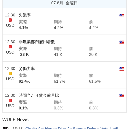
07 8月, 金曜日
12:30
失業率
実際
期待
前
USD
4.1%
4.2%
4.2%
12:30
非農業部門雇用者数
実際
期待
前
USD
-23 K
41 K
20 K
12:30
労働力率
実際
期待
前
USD
61.4%
61.7%
61.5%
12:30
時間当たり賃金前月比
実際
期待
前
USD
0.1%
0.3%
0.3%
WULF News
12:30
時間当たり賃金前年比
15:13
Clarity Act Hopes Dive As Senate Delays Vote Until