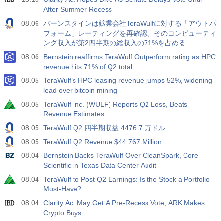
実際
期待
前
USD
After Summer Recess
3.2%
3.5%
3.5%
08.06
バーンスタインは鉱業会社TeraWulfに対する「アウトパ
フォーム」レーティングを再確認、そのコンピューティ
12:30
民間非農業部門給与
ング収入が第2四半期の総収入の71%を占める
実際
期待
前
USD
30 K
40 K
30 K
08.06
Bernstein reaffirms TeraWulf Outperform rating as HPC
revenue hits 71% of Q2 total
12:30
U6失業率
08.05
TeraWulf’s HPC leasing revenue jumps 52%, widening
lead over bitcoin mining
実際
期待
前
USD
7.9%
7.9%
7.9%
08.05
TeraWulf Inc. (WULF) Reports Q2 Loss, Beats
Revenue Estimates
17:00
ベーカー・ヒューズ社発表の米石油採掘装置（リグ）
08.05
TeraWulf Q2 四半期収益 4476.7 万ドル
稼働数
08.05
TeraWulf Q2 Revenue $44.767 Million
USD
実際
期待
前
08.04
454
Bernstein Backs TeraWulf Over CleanSpark, Core
451
Scientific in Texas Data Center Audit
08.04
TeraWulf to Post Q2 Earnings: Is the Stock a Portfolio
17:00
ベーカー・ヒューズ社発表の米石油採掘装置(リグ)稼働
数
Must-Have?
USD
実際
期待
前
08.04
Clarity Act May Get A Pre-Recess Vote; ARK Makes
588
588
Crypto Buys