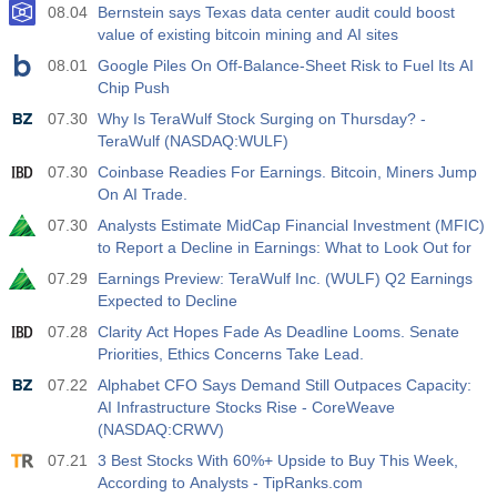
08.04
Bernstein says Texas data center audit could boost
19:00
FED消費者信用前月比
value of existing bitcoin mining and AI sites
実際
期待
前
08.01
Google Piles On Off-Balance-Sheet Risk to Fuel Its AI
USD
$​14.17 B
$​11.44 B
$​-1.08 B
Chip Push
07.30
Why Is TeraWulf Stock Surging on Thursday? -
19:30
CFTC金投機筋ポジション
TeraWulf (NASDAQ:WULF)
実際
期待
前
USD
07.30
Coinbase Readies For Earnings. Bitcoin, Miners Jump
197.6 K
182.1 K
On AI Trade.
07.30
Analysts Estimate MidCap Financial Investment (MFIC)
19:30
CFTC原油投機筋ポジション
to Report a Decline in Earnings: What to Look Out for
実際
期待
前
USD
07.29
Earnings Preview: TeraWulf Inc. (WULF) Q2 Earnings
112.4 K
120.1 K
Expected to Decline
07.28
Clarity Act Hopes Fade As Deadline Looms. Senate
19:30
CFTC金投機筋ポジション
Priorities, Ethics Concerns Take Lead.
実際
期待
前
USD
07.22
Alphabet CFO Says Demand Still Outpaces Capacity:
-27.3 K
-17.2 K
AI Infrastructure Stocks Rise - CoreWeave
(NASDAQ:CRWV)
19:30
CFTC Nasdaq 100投機筋ポジション
07.21
3 Best Stocks With 60%+ Upside to Buy This Week,
実際
期待
前
USD
According to Analysts - TipRanks.com
-14.6 K
4.9 K