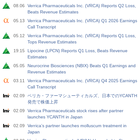
08.06
Verrica Pharmaceuticals Inc. (VRCA) Reports Q2 Loss,
実際
期待
前
USD
Beats Revenue Estimates
3.5%
3.5%
05.13
Verrica Pharmaceuticals Inc. (VRCA) Q1 2026 Earnings
Call Transcript
12:30
民間非農業部門給与
実際
期待
前
05.12
Verrica Pharmaceuticals Inc. (VRCA) Reports Q1 Loss,
USD
40 K
49 K
Tops Revenue Estimates
19:15
Lipocine (LPCN) Reports Q1 Loss, Beats Revenue
12:30
U6失業率
Estimates
実際
期待
前
05.05
Neurocrine Biosciences (NBIX) Beats Q1 Earnings and
USD
7.9%
7.9%
Revenue Estimates
03.11
Verrica Pharmaceuticals Inc. (VRCA) Q4 2025 Earnings
17:00
ベーカー・ヒューズ社発表の米石油採掘装置（リグ）
Call Transcript
稼働数
02.09
ベリカ・ファーマシューティカルズ、日本でのYCANTH
USD
実際
期待
前
発売で株価上昇
451
02.09
Verrica Pharmaceuticals stock rises after partner
launches YCANTH in Japan
17:00
ベーカー・ヒューズ社発表の米石油採掘装置(リグ)稼働
数
02.09
Verrica’s partner launches molluscum treatment in
USD
Japan
実際
期待
前
588