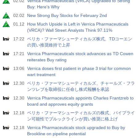
02.02
Verrica Pharmaceuticals (VRCA) Upgraded to Strong
Buy: Here's Why
19:00
FED消費者信用前月比
02.02
New Strong Buy Stocks for February 2nd
実際
期待
前
01.12
How Much Upside is Left in Verrica Pharmaceuticals
USD
$​11.44 B
$​-0.18 B
(VRCA)? Wall Street Analysts Think 97.11%
17:22
ベリカ・ファーマシューティカルズ株式、TDコーエン
19:30
CFTC金投機筋ポジション
の買い推奨維持で上昇
実際
期待
前
USD
17:21
Verrica Pharmaceuticals stock advances as TD Cowen
182.1 K
reiterates Buy rating
13:06
Verrica doses first patient in phase 3 trial for common
19:30
CFTC原油投機筋ポジション
wart treatment
実際
期待
前
USD
12.30
ベリカ・ファーマシューティカルズ、チャールズ・フラ
120.1 K
ンツレブを取締役に任命し株式報酬を承認
12.30
Verrica Pharmaceuticals appoints Charles Frantzreb to
19:30
CFTC金投機筋ポジション
board and approves equity grants
実際
期待
前
USD
12.18
ベリカ・ファーマシューティカルズの株式、パイプライ
-17.2 K
ン可能性でブルックラインが買い推奨に格上げ
12.18
Verrica Pharmaceuticals stock upgraded to Buy by
19:30
CFTC Nasdaq 100投機筋ポジション
Brookline on pipeline potential
実際
期待
前