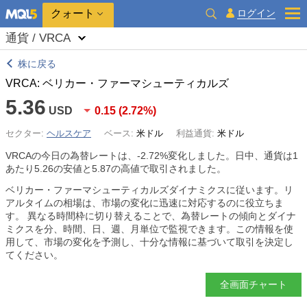
クォート
ログイン
通貨 / VRCA
株に戻る
VRCA: ベリカー・ファーマシューティカルズ
5.36
USD
0.15
(
2.72%
)
セクター:
ヘルスケア
ベース:
米ドル
利益通貨:
米ドル
VRCAの今日の為替レートは、
-2.72%
変化しました。日中、通貨は1
あたり5.26の安値と5.87の高値で取引されました。
ベリカー・ファーマシューティカルズダイナミクスに従います。リ
アルタイムの相場は、市場の変化に迅速に対応するのに役立ちま
す。 異なる時間枠に切り替えることで、為替レートの傾向とダイナ
ミクスを分、時間、日、週、月単位で監視できます。この情報を使
用して、市場の変化を予測し、十分な情報に基づいて取引を決定し
てください。
全画面チャート