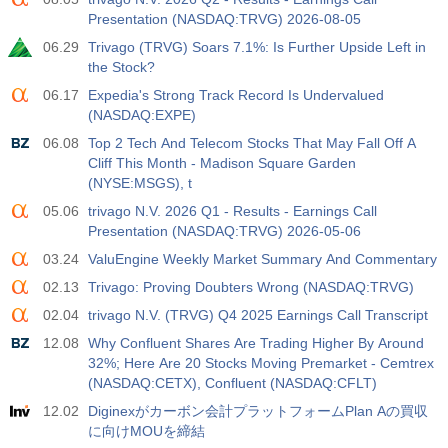
Presentation (NASDAQ:TRVG) 2026-08-05
06.29
Trivago (TRVG) Soars 7.1%: Is Further Upside Left in
the Stock?
06.17
Expedia's Strong Track Record Is Undervalued
(NASDAQ:EXPE)
06.08
Top 2 Tech And Telecom Stocks That May Fall Off A
Cliff This Month - Madison Square Garden
(NYSE:MSGS), t
05.06
trivago N.V. 2026 Q1 - Results - Earnings Call
Presentation (NASDAQ:TRVG) 2026-05-06
03.24
ValuEngine Weekly Market Summary And Commentary
02.13
Trivago: Proving Doubters Wrong (NASDAQ:TRVG)
02.04
trivago N.V. (TRVG) Q4 2025 Earnings Call Transcript
12.08
Why Confluent Shares Are Trading Higher By Around
32%; Here Are 20 Stocks Moving Premarket - Cemtrex
(NASDAQ:CETX), Confluent (NASDAQ:CFLT)
12.02
Diginexがカーボン会計プラットフォームPlan Aの買収
に向けMOUを締結