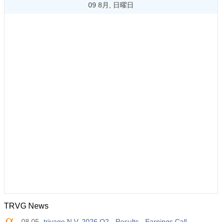
09 8月, 日曜日
TRVG News
08.05
trivago N.V. 2026 Q2 - Results - Earnings Call