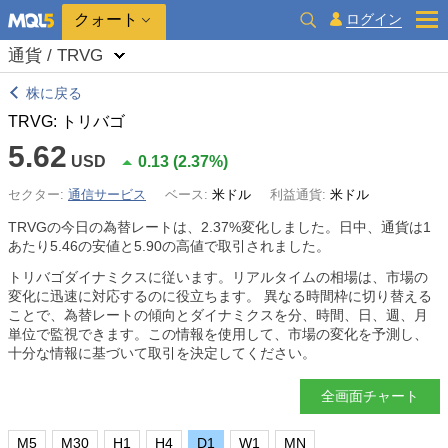
クォート
ログイン
通貨 / TRVG
株に戻る
TRVG: トリバゴ
5.62
USD
0.13
(
2.37%
)
セクター:
通信サービス
ベース:
米ドル
利益通貨:
米ドル
TRVGの今日の為替レートは、
2.37%
変化しました。日中、通貨は1
あたり5.46の安値と5.90の高値で取引されました。
トリバゴダイナミクスに従います。リアルタイムの相場は、市場の
変化に迅速に対応するのに役立ちます。 異なる時間枠に切り替える
ことで、為替レートの傾向とダイナミクスを分、時間、日、週、月
単位で監視できます。この情報を使用して、市場の変化を予測し、
十分な情報に基づいて取引を決定してください。
全画面チャート
M5
M30
H1
H4
D1
W1
MN