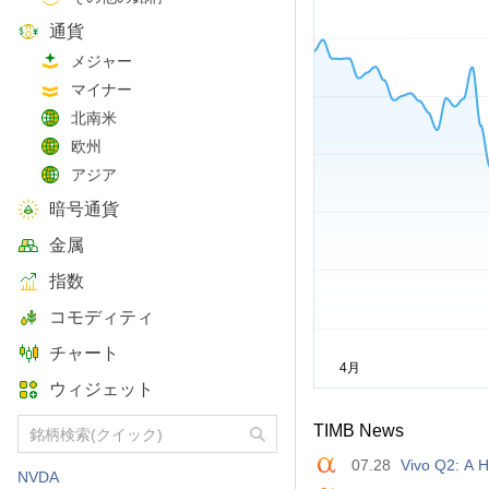
通貨
メジャー
マイナー
北南米
欧州
アジア
暗号通貨
金属
指数
コモディティ
チャート
ウィジェット
TIMB News
07.28
Vivo Q2: A H
NVDA