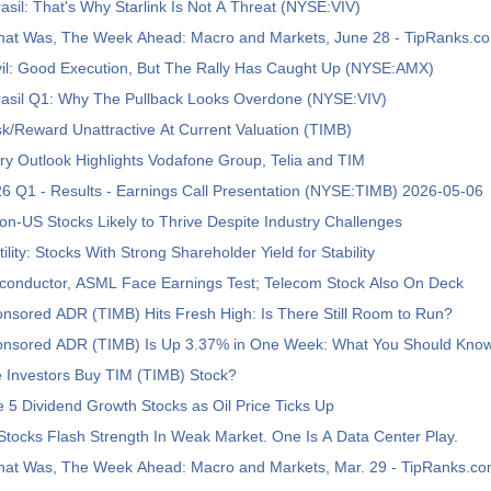
rasil: That's Why Starlink Is Not A Threat (NYSE:VIV)
at Was, The Week Ahead: Macro and Markets, June 28 - TipRanks.c
il: Good Execution, But The Rally Has Caught Up (NYSE:AMX)
Brasil Q1: Why The Pullback Looks Overdone (NYSE:VIV)
sk/Reward Unattractive At Current Valuation (TIMB)
ry Outlook Highlights Vodafone Group, Telia and TIM
6 Q1 - Results - Earnings Call Presentation (NYSE:TIMB) 2026-05-06
on-US Stocks Likely to Thrive Despite Industry Challenges
lity: Stocks With Strong Shareholder Yield for Stability
conductor, ASML Face Earnings Test; Telecom Stock Also On Deck
nsored ADR (TIMB) Hits Fresh High: Is There Still Room to Run?
onsored ADR (TIMB) Is Up 3.37% in One Week: What You Should Kno
 Investors Buy TIM (TIMB) Stock?
 5 Dividend Growth Stocks as Oil Price Ticks Up
tocks Flash Strength In Weak Market. One Is A Data Center Play.
at Was, The Week Ahead: Macro and Markets, Mar. 29 - TipRanks.c