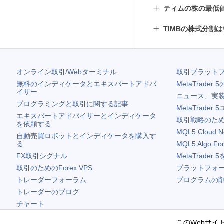
ティムの株の最低
TIMBの株式分割
オンライン取引/Webターミナル
取引プラット
無料のインディケータとエキスパートアドバ
MetaTrader 5
イザー
ニュース、実
プログラミングと取引に関する記事
MetaTrader 5
エキスパートアドバイザーとインディケータ
取引戦略のため
を依頼する
MQL5 Cloud N
自動売買ロボットとインディケータを購入す
る
MQL5 Algo Fo
FX取引シグナル
MetaTrader 5
取引のためのForex VPS
プラットフォ
トレーダーフォーラム
プログラムの
トレーダーのブログ
チャート
無料ウィジェット
このWebサイト