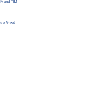
DIA and TIM
s a Great