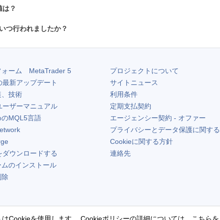
値は？
はいつ行われましたか？
フォーム
MetaTrader 5
プロジェクトについて
の最新アップデート
サイトニュース
装、技術
利用条件
ユーザーマニュアル
定期支払契約
のMQL5言語
エージェンシー契約 - オファー
etwork
プライバシーとデータ保護に関する
rge
Cookieに関する方針
をダウンロードする
連絡先
ームのインストール
削除
はCookieを使用します。
Cookieポリシー
の詳細については、こちらを