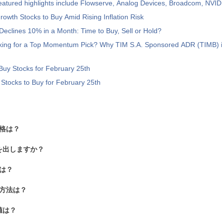
atured highlights include Flowserve, Analog Devices, Broadcom, NVI
rowth Stocks to Buy Amid Rising Inflation Risk
eclines 10% in a Month: Time to Buy, Sell or Hold?
king for a Top Momentum Pick? Why TIM S.A. Sponsored ADR (TIMB) i
uy Stocks for February 25th
Stocks to Buy for February 25th
価格は？
を出しますか？
法は？
る方法は？
値は？