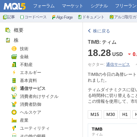
フォーラム
マーケット
シグナル
フリーラン
記事
コードベース
ドキュメント
アルゴ取引ガ
Algo Forge
概要
株に戻る
株
TIMB: ティム
技術
18.28
USD
0
金融
不動産
セクター:
通信サービス
エネルギー
TIMBの今日の為替レー
れました。
基本資料
通信サービス
ティムダイナミクスに従
る時間枠に切り替えるこ
消費者向けサイクル
この情報を使用して、市
消費者防御
ヘルスケア
M15
M30
H1
産業
ユーティリティ
TIMB
ティム
その他の銘柄