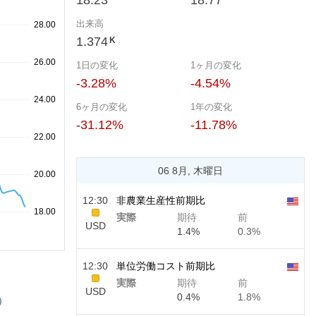
18.23
18.77
出来高
1.374
K
1日の変化
1ヶ月の変化
-3.28%
-4.54%
6ヶ月の変化
1年の変化
-31.12%
-11.78%
06 8月, 木曜日
12:30
非農業生産性前期比
実際
期待
前
USD
1.4%
0.3%
12:30
単位労働コスト前期比
実際
期待
前
USD
0.4%
1.8%
)