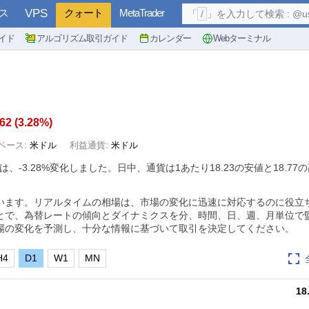
ス
VPS
クォート
MetaTrader
「
/
」を入力して検索 : @user, 
イド
アルゴリズム取引ガイド
カレンダー
Webターミナル
.62
(
3.28%
)
ベース:
米ドル
利益通貨:
米ドル
トは、
-3.28%
変化しました。日中、通貨は1あたり18.23の安値と18.77
います。リアルタイムの相場は、市場の変化に迅速に対応するのに役立ち
とで、為替レートの傾向とダイナミクスを分、時間、日、週、月単位で
場の変化を予測し、十分な情報に基づいて取引を決定してください。
H4
D1
W1
MN
18