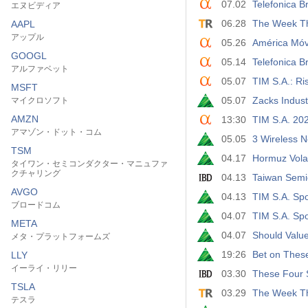
07.02
Telefonica B
エヌビディア
06.28
The Week Th
AAPL
アップル
05.26
América Móv
GOOGL
05.14
Telefonica 
アルファベット
05.07
TIM S.A.: Ri
MSFT
05.07
Zacks Indust
マイクロソフト
AMZN
13:30
TIM S.A. 202
アマゾン・ドット・コム
05.05
3 Wireless N
TSM
04.17
Hormuz Volati
タイワン・セミコンダクター・マニュファ
クチャリング
04.13
Taiwan Semi
AVGO
04.13
TIM S.A. Spo
ブロードコム
04.07
TIM S.A. Sp
META
04.07
Should Value
メタ・プラットフォームズ
19:26
Bet on These
LLY
イーライ・リリー
03.30
These Four S
TSLA
03.29
The Week Th
テスラ