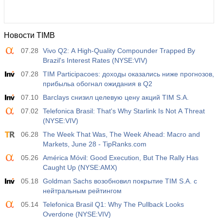
Новости TIMB
07.28
Vivo Q2: A High-Quality Compounder Trapped By
Brazil's Interest Rates (NYSE:VIV)
07.28
TIM Participacoes: доходы оказались ниже прогнозов,
прибыльa обогнал ожидания в Q2
07.10
Barclays снизил целевую цену акций TIM S.A.
07.02
Telefonica Brasil: That's Why Starlink Is Not A Threat
(NYSE:VIV)
06.28
The Week That Was, The Week Ahead: Macro and
Markets, June 28 - TipRanks.com
05.26
América Móvil: Good Execution, But The Rally Has
Caught Up (NYSE:AMX)
05.18
Goldman Sachs возобновил покрытие TIM S.A. с
нейтральным рейтингом
05.14
Telefonica Brasil Q1: Why The Pullback Looks
Overdone (NYSE:VIV)