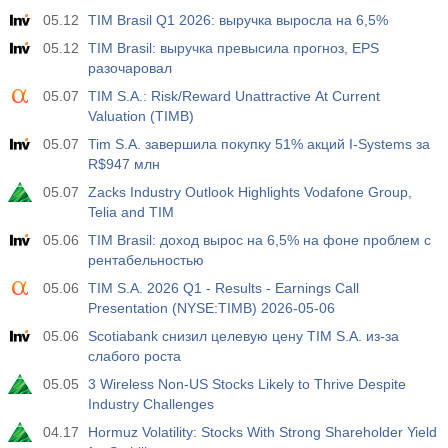
05.12
TIM Brasil Q1 2026: выручка выросла на 6,5%
05.12
TIM Brasil: выручка превысила прогноз, EPS
разочаровал
05.07
TIM S.A.: Risk/Reward Unattractive At Current
Valuation (TIMB)
05.07
Tim S.A. завершила покупку 51% акций I-Systems за
R$947 млн
05.07
Zacks Industry Outlook Highlights Vodafone Group,
Telia and TIM
05.06
TIM Brasil: доход вырос на 6,5% на фоне проблем с
рентабельностью
05.06
TIM S.A. 2026 Q1 - Results - Earnings Call
Presentation (NYSE:TIMB) 2026-05-06
05.06
Scotiabank снизил целевую цену TIM S.A. из-за
слабого роста
05.05
3 Wireless Non-US Stocks Likely to Thrive Despite
Industry Challenges
04.17
Hormuz Volatility: Stocks With Strong Shareholder Yield