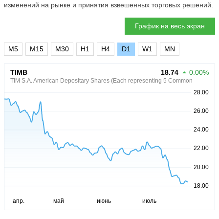
изменений на рынке и принятия взвешенных торговых решений.
График на весь экран
M5
M15
M30
H1
H4
D1
W1
MN
TIMB
18.74
0.00%
TIM S.A. American Depositary Shares (Each representing 5 Common