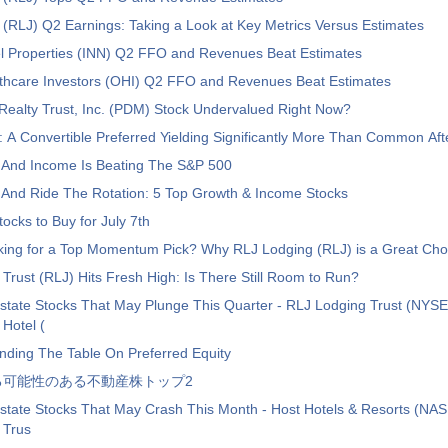
(RLJ) Q2 Earnings: Taking a Look at Key Metrics Versus Estimates
l Properties (INN) Q2 FFO and Revenues Beat Estimates
hcare Investors (OHI) Q2 FFO and Revenues Beat Estimates
Realty Trust, Inc. (PDM) Stock Undervalued Right Now?
 A Convertible Preferred Yielding Significantly More Than Common Afte
And Income Is Beating The S&P 500
 And Ride The Rotation: 5 Top Growth & Income Stocks
tocks to Buy for July 7th
king for a Top Momentum Pick? Why RLJ Lodging (RLJ) is a Great Cho
Trust (RLJ) Hits Fresh High: Is There Still Room to Run?
state Stocks That May Plunge This Quarter - RLJ Lodging Trust (NYSE
Hotel (
nding The Table On Preferred Equity
る可能性のある不動産株トップ2
Estate Stocks That May Crash This Month - Host Hotels & Resorts (N
 Trus