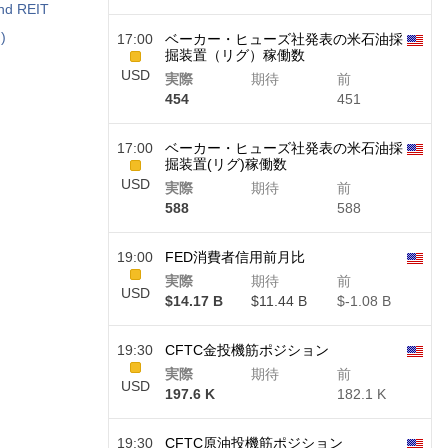
end REIT
)
17:00
ベーカー・ヒューズ社発表の米石油採
掘装置（リグ）稼働数
USD
実際
期待
前
454
451
17:00
ベーカー・ヒューズ社発表の米石油採
掘装置(リグ)稼働数
USD
実際
期待
前
588
588
19:00
FED消費者信用前月比
実際
期待
前
USD
$​14.17 B
$​11.44 B
$​-1.08 B
19:30
CFTC金投機筋ポジション
実際
期待
前
USD
197.6 K
182.1 K
19:30
CFTC原油投機筋ポジション