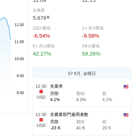
11.09
12.15
出来高
5.676
K
1日の変化
1ヶ月の変化
-6.54%
-9.58%
6ヶ月の変化
1年の変化
42.27%
59.26%
07 8月, 金曜日
12:30
失業率
実際
期待
前
USD
4.1%
4.2%
4.2%
12:30
非農業部門雇用者数
実際
期待
前
USD
-23 K
41 K
20 K