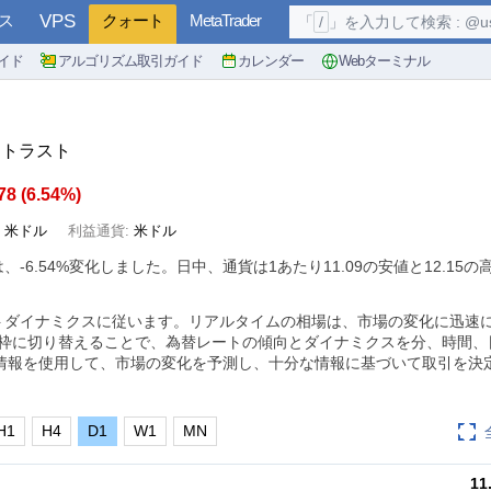
ス
VPS
クォート
MetaTrader
「
/
」を入力して検索 : @user, 
イド
アルゴリズム取引ガイド
カレンダー
Webターミナル
グ・トラスト
.78
(
6.54%
)
:
米ドル
利益通貨:
米ドル
は、
-6.54%
変化しました。日中、通貨は1あたり11.09の安値と12.15
ストダイナミクスに従います。リアルタイムの相場は、市場の変化に迅速
間枠に切り替えることで、為替レートの傾向とダイナミクスを分、時間、
情報を使用して、市場の変化を予測し、十分な情報に基づいて取引を決
H1
H4
D1
W1
MN
11