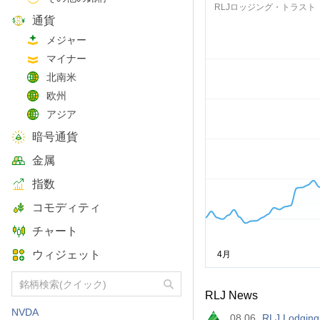
RLJロッジング・トラスト
通貨
メジャー
マイナー
北南米
欧州
アジア
暗号通貨
金属
指数
コモディティ
チャート
ウィジェット
RLJ News
NVDA
08.06
RLJ Lodging