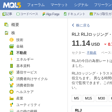
フォーラム
マーケット
シグナル
フリーラン
記事
コードベース
ドキュメント
アルゴ取引ガ
Algo Forge
概要
株に戻る
株
RLJ: RLJロッジン
技術
11.14
USD
0
金融
不動産
セクター:
不動産
ベース
エネルギー
RLJの今日の為替レート
ました。
基本資料
通信サービス
RLJロッジング・トラ
役立ちます。 異なる時
消費者向けサイクル
位で監視できます。この
消費者防御
い。
ヘルスケア
産業
M5
M15
M30
ユーティリティ
RLJ
その他の銘柄