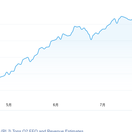
 (RLJ) Tops Q2 FFO and Revenue Estimates