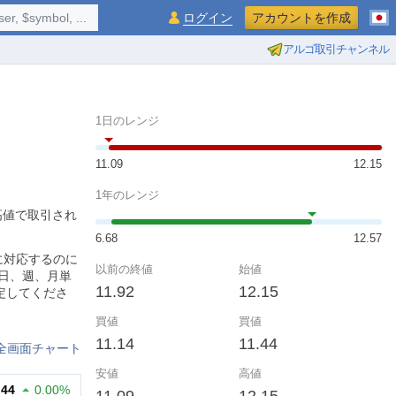
$symbol, ...
ログイン
アカウントを作成
アルゴ取引チャンネル
1日のレンジ
11.09
12.15
1年のレンジ
の高値で取引され
6.68
12.57
に対応するのに
以前の終値
始値
日、週、月単
11.92
12.15
定してくださ
買値
買値
11.14
11.44
全画面チャート
安値
高値
.44
0.00%