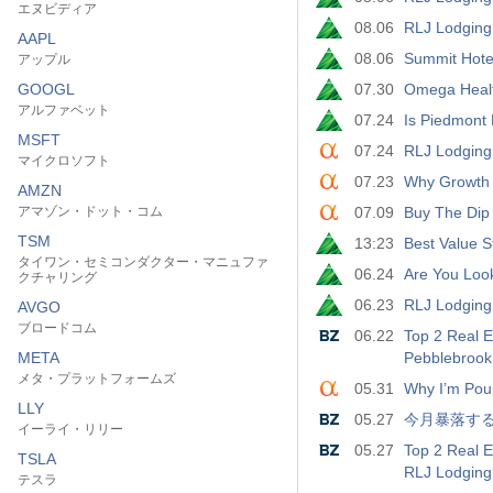
エヌビディア
08.06
RLJ Lodging 
AAPL
08.06
Summit Hote
アップル
GOOGL
07.30
Omega Healt
アルファベット
07.24
Is Piedmont 
MSFT
07.24
RLJ Lodging:
マイクロソフト
07.23
Why Growth 
AMZN
アマゾン・ドット・コム
07.09
Buy The Dip
TSM
13:23
Best Value S
タイワン・セミコンダクター・マニュファ
06.24
Are You Loo
クチャリング
06.23
RLJ Lodging 
AVGO
ブロードコム
06.22
Top 2 Real E
META
Pebblebrook 
メタ・プラットフォームズ
05.31
Why I’m Pou
LLY
05.27
今月暴落す
イーライ・リリー
05.27
Top 2 Real 
TSLA
RLJ Lodging
テスラ