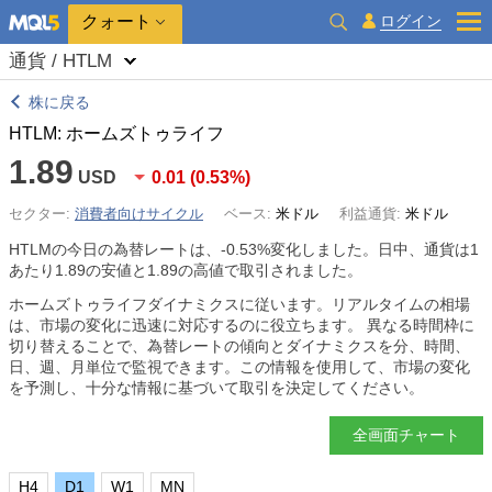
クォート
ログイン
通貨 / HTLM
株に戻る
HTLM: ホームズトゥライフ
1.89
USD
0.01
(
0.53%
)
セクター:
消費者向けサイクル
ベース:
米ドル
利益通貨:
米ドル
HTLMの今日の為替レートは、
-0.53%
変化しました。日中、通貨は1
あたり1.89の安値と1.89の高値で取引されました。
ホームズトゥライフダイナミクスに従います。リアルタイムの相場
は、市場の変化に迅速に対応するのに役立ちます。 異なる時間枠に
切り替えることで、為替レートの傾向とダイナミクスを分、時間、
日、週、月単位で監視できます。この情報を使用して、市場の変化
を予測し、十分な情報に基づいて取引を決定してください。
全画面チャート
H4
D1
W1
MN