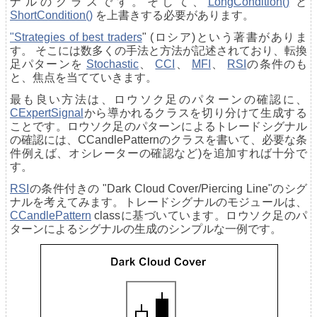
ナルのクラスです。そして、
LongCondition()
と
ShortCondition()
を上書きする必要があります。
"Strategies of best traders
" (ロシア)という著書がありま
す。 そこには数多くの手法と方法が記述されており、転換
足パターンを
Stochastic
、
CCI
、
MFI
、
RSI
の条件のも
と、焦点を当てていきます。
最も良い方法は、ロウソク足のパターンの確認に、
CExpertSignal
から導かれるクラスを切り分けて生成する
ことです。ロウソク足のパターンによるトレードシグナル
の確認には、CCandlePatternのクラスを書いて、必要な条
件例えば、オシレーターの確認など)を追加すれば十分で
す。
RSI
の条件付きの "Dark Cloud Cover/Piercing Line"のシグ
ナルを考えてみます。トレードシグナルのモジュールは、
CCandlePattern
classに基づいています。ロウソク足のパ
ターンによるシグナルの生成のシンプルな一例です。