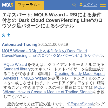
ログイン
フォーラム
エキスパート: MQL5 Wizard - RSIによる条件
付きの"Dark Cloud Cover/Piercing Line"のロ
ウソク足パターンによるシグナル
Automated-Trading
2015.11.06 09:19
MQL5 Wizard - RSIによる条件付きの"Dark Cloud
Cover/Piercing Line"のロウソク足パターンによるシグナル
:
MQL5 Wizard
を使えば、クライアントターミナルにある
Standard library
のエキスパートアドバイザーを自動生成す
ることができます。(詳細は、
Creating Ready-Made Expert
Advisors in MQL5 Wizard
を参照)トレードシグナルのクラ
スを生成しさせすれば、トレードアイディアをすぐに確認
することができますクラスの例と構造については
MQL5
Wizard: How to Create a Module of Trading Signals
を参照
してください。
一般的な考え方は下記の通りです。:
CExpertSignal
がシグ