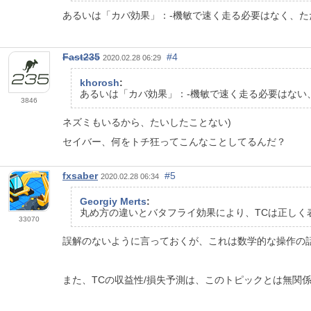
あるいは「カバ効果」：-機敏で速く走る必要はなく、
Fast235
#4
2020.02.28 06:29
khorosh
:
あるいは「カバ効果」：-機敏で速く走る必要はない
3846
ネズミもいるから、たいしたことない)
セイバー、何をトチ狂ってこんなことしてるんだ？
fxsaber
#5
2020.02.28 06:34
Georgiy Merts
:
丸め方の違いとバタフライ効果により、TCは正しく
33070
誤解のないように言っておくが、これは数学的な操作の話
また、TCの収益性/損失予測は、このトピックとは無関