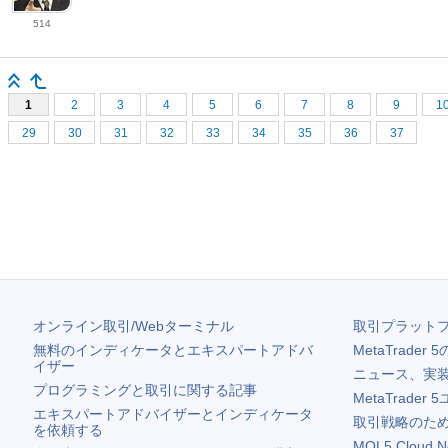
514
1
2
3
4
5
6
7
8
9
1
29
30
31
32
33
34
35
36
37
オンライン取引/Webターミナル
取引プラット
無料のインディケータとエキスパートアドバ
MetaTrader 5
イザー
ニュース、実
プログラミングと取引に関する記事
MetaTrader 5
エキスパートアドバイザーとインディケータ
取引戦略のため
を依頼する
MQL5 Cloud N