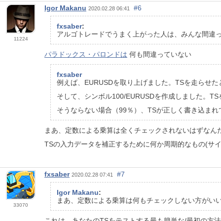
Igor Makanu
#6
2020.02.28 06:41
fxsaber
:
アルゴトレードでうまく上がった人は、みんな間違っ
11224
パラドックス・パロンドは
何も間違っていない
fxsaber
例えば、EURUSDを取り上げました。TSを走らせ
そして、シンボル100/EURUSDを作成しました
そうならない場合（99％）、TSが正しく書き込ま
まあ、定数による乗算は全くチェックされないはずなん
TSの入力データを補正するために何か周期的なもの(サ
fxsaber
#7
2020.02.28 07:41
Igor Makanu
:
まあ、定数による乗算は何もチェックしない方がい
33070
これは、あなたのTSをテストする最も簡単な/最初の方