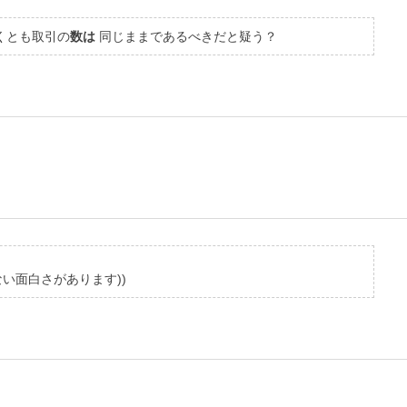
くとも取引の
数は
同じままであるべきだと疑う？
い面白さがあります))