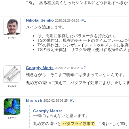
TSは、ある程度高くなったシンボルにどう反応すべきか
Nikolai Semko
#1
2020.02.28 04:28
メインを追加します。
は、周期に依存したパラメータを持たない。
15720
TSの動作は、現在のチャートのタイムフレームに
TSの操作は、シンボル-インストゥルメントに依
TSの設定全体は、リスク管理（使用する預金の大
Georgiy Merts
#2
2020.02.28 05:02
残念ながら、そこまで明確には決まっていないんです。
丸め方の違いに加えて、バタフライ効果により、正しく
10325
khorosh
#3
2020.02.28 06:25
Georgiy Merts
:
一概には言えないと思います。
14255
丸め方の違いと
バタフライ効果で
、TSは正しく書