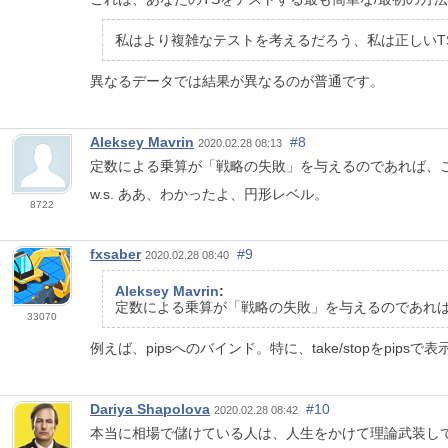
私はより複雑なテストを考えるだろう、私は正しいT
異なるデータでは結果が異なるのが普通です。
Aleksey Mavrin
#8
2020.02.28 08:13
定数による乗算が「戦略の失敗」を与えるのであれば、こ
w.s. ああ、わかったよ、円形レベル。
8722
fxsaber
#9
2020.02.28 08:40
Aleksey Mavrin
:
定数による乗算が「戦略の失敗」を与えるのであれば
33070
例えば、pipsへのバインド。特に、take/stopをpipsで
Dariya Shapolova
#10
2020.02.28 08:42
本当に相場で儲けている人は、人生をかけて理論武装し