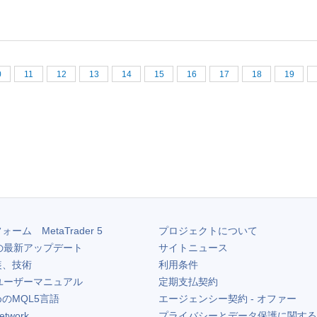
0
11
12
13
14
15
16
17
18
19
フォーム
MetaTrader 5
プロジェクトについて
の最新アップデート
サイトニュース
装、技術
利用条件
ユーザーマニュアル
定期支払契約
のMQL5言語
エージェンシー契約 - オファー
etwork
プライバシーとデータ保護に関する