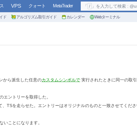
ス
VPS
クォート
MetaTrader
「
/
」を入力して検索 : @user, 
イド
アルゴリズム取引ガイド
カレンダー
Webターミナル
ンから派生した任意の
カスタムシンボルで
実行されたときに同一の取引
連のエントリーを取得した。
そして、TSを走らせた。エントリーはオリジナルのものと一致させてくださ
いないことになります。