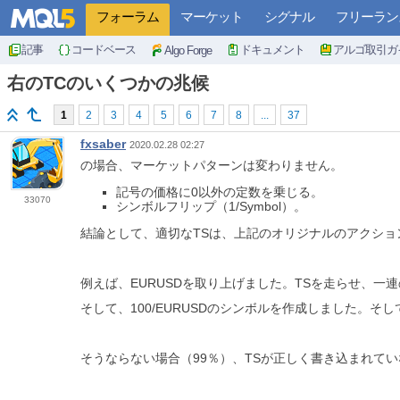
フォーラム
マーケット
シグナル
フリーラン
記事
コードベース
ドキュメント
アルゴ取引ガ
Algo Forge
右のTCのいくつかの兆候
1
2
3
4
5
6
7
8
...
37
fxsaber
2020.02.28 02:27
の場合、マーケットパターンは変わりません。
記号の価格に0以外の定数を乗じる。
33070
シンボルフリップ（1/Symbol）。
結論として、適切なTSは、上記のオリジナルのアクショ
例えば、EURUSDを取り上げました。TSを走らせ、一
そして、100/EURUSDのシンボルを作成しました。
そうならない場合（99％）、TSが正しく書き込まれて