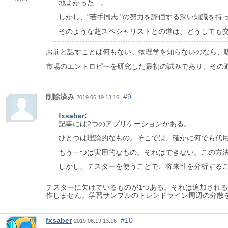
地よかった...。
しかし、"若手同志 "の努力を評価する深い知識を持っ
そのような超スペシャリストとの道は、どうしても
お前と話すことは何もない。物理学を知らないのなら、
市場のエントロピーを研究した最初の試みであり、その
削除済み
#9
2019.06.19 13:16
fxsaber
:
記事には2つのアプリケーションがある。
ひとつは理論的なもの。そこでは、確かに何でも代
もう一つは実用的なもの。それはできない。この方
しかし、テスターを使うことで、将来性を分析する
テスターに欠けているものが1つある。それは追加され
作しません。学習サンプルのトレンドライン周辺の分散
fxsaber
#10
2019.06.19 13:16