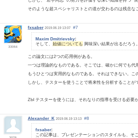
しかし、"若手同志 "の努力を評価する深い知識を持つ "
そのような超スペシャリストとの道が交わるのは残念な
fxsaber
#7
2019.06.19 13:07
Maxim Dmitrievsky
:
そして、
始値についても
興味深い結果が出るだろう
33064
この論文には2つの応用例がある。
一つは理論的なものである。そこでは、確かに何でも代
もうひとつは実用的なものである。それはできない。こ
しかし、テスターを使うことで将来性を分析することが
ZЫ テスターを使うには、それなりの指導を受ける必要
Alexander_K
#8
2019.06.19 13:13
fxsaber
:
この記事は、プレゼンテーションのスタイルも、そ
3076