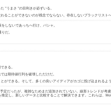
た "うまさ "の目利きが必ずいる。
交わることができないのが残念でならない。存在しないブラックリスト
咳をしないであっちへ行け、バシャ。
通りだ。
用できる。
法では期待値行列を破壊しただけだ。
ことができる。そして、多くの良いアイディアがカゴに投げ込まれるよ
る予定だったが、複雑なためまだ追加されていない。線形トレンドが考
を推定し、新しいデータと比較することで解決できます。これらは、Mo