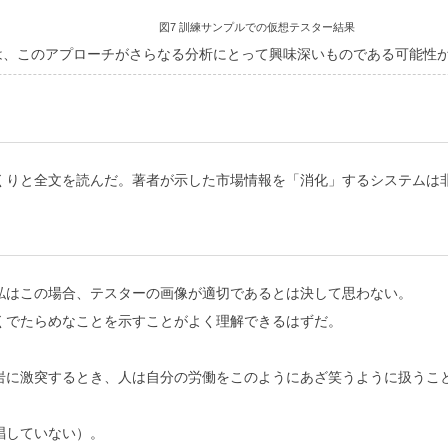
図7 訓練サンプルでの仮想テスター結果
は、このアプローチがさらなる分析にとって興味深いものである可能性
くりと全文を読んだ。著者が示した市場情報を「消化」するシステムは
私はこの場合、テスターの画像が適切であるとは決して思わない。
くでたらめなことを示すことがよく理解できるはずだ。
岩に激突するとき、人は自分の労働をこのようにあざ笑うように扱うこ
唱していない）。