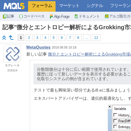
フォーラム
マーケット
シグナル
フリーラン
記事
コードベース
ドキュメント
アルゴ取引ガ
Algo Forge
記事"微分とエントロピー解析によるGrokkin
1
2
3
4
5
6
7
8
...
12
MetaQuotes
2019.08.05 10:18
新しい記事
微分とエントロピー解析によるGrokking市
モデレータ
分数階微分は十分に広い範囲で使用されています。
318114
履歴に従って新しいデータを表示する必要があるこ
化取引システムの例が含まれています。
テストで最も興味深い部分であるi8.eに進みましょ
エキスパートアドバイザーは、遺伝的最適化なし、す