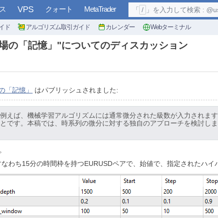
ス
VPS
クォート
MetaTrader
「
/
」を入力して検索 : @user, 
イド
アルゴリズム取引ガイド
カレンダー
Webターミナル
g市場の「記憶」"についてのディスカッション
場の「記憶」
はパブリッシュされました:
例えば、機械学習アルゴリズムには通常微分された級数が入力されます
とです。本稿では、時系列の微分に対する独自のアプローチを検討しま
う。
なわち15分の時間枠を持つEURUSDペアで、始値で、指定されたハ