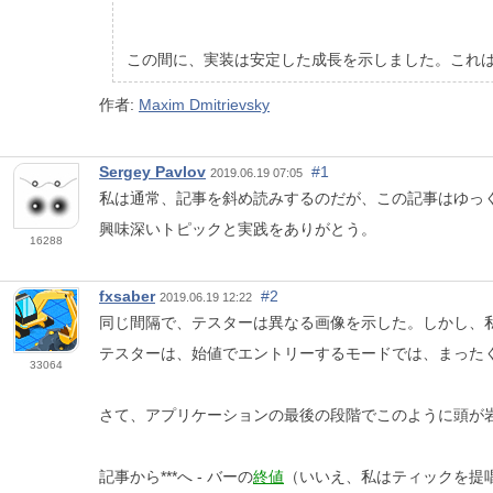
この間に、実装は安定した成長を示しました。これ
作者:
Maxim Dmitrievsky
Sergey Pavlov
#1
2019.06.19 07:05
私は通常、記事を斜め読みするのだが、この記事はゆっ
興味深いトピックと実践をありがとう。
16288
fxsaber
#2
2019.06.19 12:22
同じ間隔で、テスターは異なる画像を示した。しかし、
テスターは、始値でエントリーするモードでは、まった
33064
さて、アプリケーションの最後の段階でこのように頭が
記事から***へ - バーの
終値
（いいえ、私はティックを提