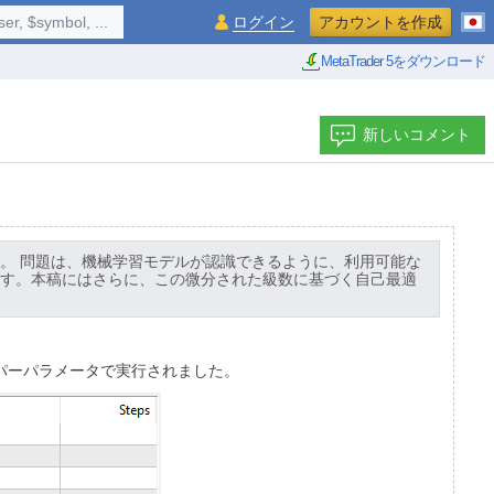
$symbol, ...
ログイン
アカウントを作成
MetaTrader 5をダウンロード
新しいコメント
。 問題は、機械学習モデルが認識できるように、利用可能な
す。本稿にはさらに、この微分された級数に基づく自己最適
イパーパラメータで実行されました。