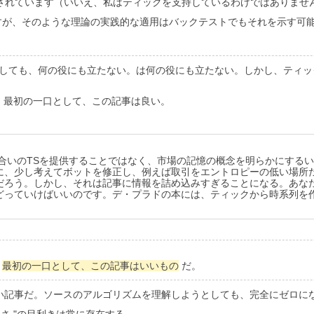
されています（いいえ、私はティックを支持しているわけではありませ
すが、そのような理論の実践的な適用はバックテストでもそれを示す可
プンしても、何の役にも立たない。は何の役にも立たない。しかし、ティ
、最初の一口として、この記事は良い。
合いのTSを提供することではなく、市場の記憶の概念を明らかにする
に、少し考えてボットを修正し、例えば取引をエントロピーの低い場所
だろう。しかし、それは記事に情報を詰め込みすぎることになる。あな
どっていけばいいのです。デ・プラドの本には、ティックから時系列を
、
最初の一口として、この記事はいいもの
だ。
記事だ。ソースのアルゴリズムを理解しようとしても、完全にゼロになっ