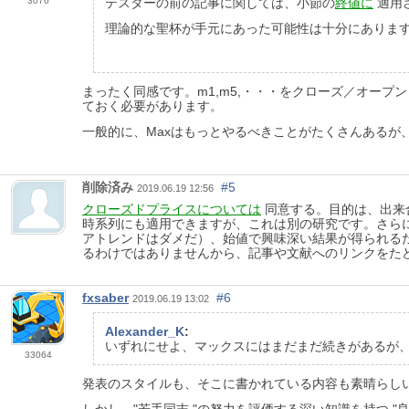
3076
テスターの前の記事に関しては、小節の
終値に
適用
理論的な聖杯が手元にあった可能性は十分にありま
まったく同感です。m1,m5,・・・をクローズ／オー
ておく必要があります。
一般的に、Maxはもっとやるべきことがたくさんあるが
削除済み
#5
2019.06.19 12:56
クローズドプライスについては
同意する。目的は、出来
時系列にも適用できますが、これは別の研究です。さら
アトレンドはダメだ）、始値で興味深い結果が得られる
るわけではありませんから、記事や文献へのリンクをた
fxsaber
#6
2019.06.19 13:02
Alexander_K
:
いずれにせよ、マックスにはまだまだ続きがあるが
33064
発表のスタイルも、そこに書かれている内容も素晴らしい