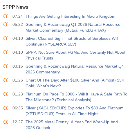
SPPP News
12:30
Guadagno Medio Orario a/a
07.24
Things Are Getting Interesting In Macro Kingdom
Agire
Fcst
Prev
USD
3.2%
3.5%
3.5%
05.22
Goehring & Rozencwajg Q1 2026 Natural Resource
Market Commentary (Mutual Fund:GRHAX)
12:30
Libri Paga Privati Non Agricoli
04.10
Silver: Clearest Sign That Structural Surpluses Will
Agire
Fcst
Prev
Continue (NYSEARCA:SLV)
USD
30 K
40 K
30 K
04.10
SPPP: Not Sure About PGMs, And Certainly Not About
Physical Trusts
12:30
Tasso di Disoccupazione U6
03.16
Goehring & Rozencwajg Natural Resource Market Q4
Agire
Fcst
Prev
2025 Commentary
USD
7.9%
7.9%
7.9%
01.26
Chart Of The Day: After $100 Silver And (Almost) $5K
Gold, What's Next?
17:00
Baker Hughes CONTEGGIO DELLE PIATTAFORME
01.23
Platinum On Pace To 3000 - Will It Have A Safe Path To
PETROLIFERE STATUNITENSI
The Milestone? (Technical Analysis)
USD
Agire
Fcst
Prev
06:35
454
Silver (XAGUSD:CUR) Explodes To $80 And Platinum
451
(XPTUSD:CUR) Tests Its All-Time Highs
12.27
The 2025 Metal Frenzy: A Year-End Wrap-Up And
17:00
Baker Hughes US Total Rig Count
2026 Outlook
Agire
Fcst
Prev