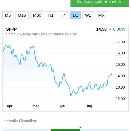
Grafico a schermo intero
M5
M15
M30
H1
H4
D1
W1
MN
SPPP
14.58
0.00%
Sprott Physical Platinum and Palladium Trust
Intervallo Giornaliero