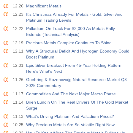
USD
588
588
12.26
Magnificent Metals
12.23
It's Christmas Already For Metals - Gold, Silver And
19:00
Credito al Consumo Fed m/m
Platinum Trading Levels
Agire
Fcst
Prev
12.22
Palladium On Track For $2,000 As Metals Rally
USD
$​14.17 B
$​11.44 B
$​-1.08 B
Extends (Technical Analysis)
12.19
Precious Metals Complex Continues To Shine
19:30
CFTC Oro Posizioni Nette Non Commerciali
12.11
Why A Structural Deficit And Hydrogen Economy Could
Agire
Fcst
Prev
Boost Platinum
USD
197.6 K
182.1 K
12.01
Epic Silver Breakout From 45-Year Holding Pattern!
Here's What's Next
19:30
CFTC Greggio Posizioni Nette Non Commerciali
11.26
Goehring & Rozencwajg Natural Resource Market Q3
Agire
Fcst
Prev
USD
2025 Commentary
112.4 K
120.1 K
11.17
Commodities And The Next Major Macro Phase
11.14
Brien Lundin On The Real Drivers Of The Gold Market
19:30
CFTC S&amp;P 500 Posizioni Nette Non Commerciali
Surge
Agire
Fcst
Prev
USD
-27.3 K
-17.2 K
11.13
What’s Driving Platinum And Palladium Prices?
10.25
Why Precious Metals Are So Volatile Right Now
19:30
CFTC Nasdaq 100 Posizioni Nette Non Commerciali