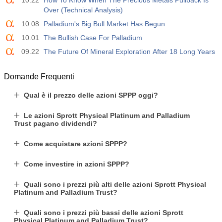
10.22
How To Know When The Precious Metals Pullback Is
Agire
Fcst
Prev
Over (Technical Analysis)
USD
-14.6 K
4.9 K
10.08
Palladium's Big Bull Market Has Begun
10.01
The Bullish Case For Palladium
09.22
The Future Of Mineral Exploration After 18 Long Years
Domande Frequenti
Qual è il prezzo delle azioni SPPP oggi?
Le azioni Sprott Physical Platinum and Palladium
Trust pagano dividendi?
Come acquistare azioni SPPP?
Come investire in azioni SPPP?
Quali sono i prezzi più alti delle azioni Sprott Physical
Platinum and Palladium Trust?
Quali sono i prezzi più bassi delle azioni Sprott
Physical Platinum and Palladium Trust?