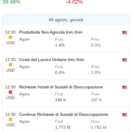
38.48%
-4.02%
06 agosto, giovedì
12:30
Produttività Non Agricola trim./trim.
Agire
Fcst
Prev
USD
1.4%
0.3%
12:30
Costo del Lavoro Unitario trim./trim.
Agire
Fcst
Prev
USD
0.4%
1.8%
12:30
Richieste Iniziali di Sussidi di Disoccupazione
Agire
Fcst
Prev
USD
196 K
197 K
12:30
Continue Richieste di Sussidi di Disoccupazione
Agire
Fcst
Prev
USD
1.772 M
1.782 M