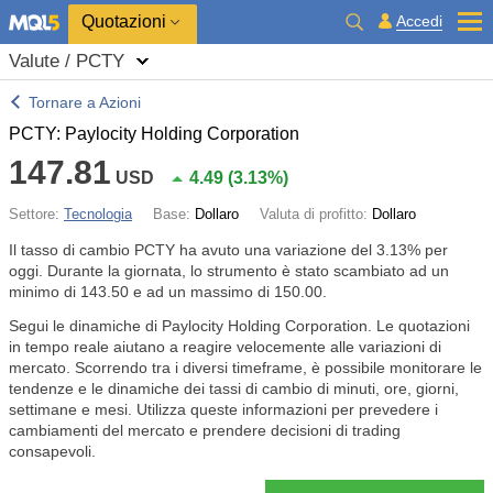
Quotazioni
Accedi
Valute / PCTY
Tornare a Azioni
PCTY: Paylocity Holding Corporation
147.81
USD
4.49
(
3.13%
)
Settore:
Tecnologia
Base:
Dollaro
Valuta di profitto:
Dollaro
Il tasso di cambio PCTY ha avuto una variazione del
3.13%
per
oggi. Durante la giornata, lo strumento è stato scambiato ad un
minimo di 143.50 e ad un massimo di 150.00.
Segui le dinamiche di Paylocity Holding Corporation. Le quotazioni
in tempo reale aiutano a reagire velocemente alle variazioni di
mercato. Scorrendo tra i diversi timeframe, è possibile monitorare le
tendenze e le dinamiche dei tassi di cambio di minuti, ore, giorni,
settimane e mesi. Utilizza queste informazioni per prevedere i
cambiamenti del mercato e prendere decisioni di trading
consapevoli.