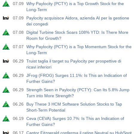
07.09
Why Paylocity (PCTY) is a Top Growth Stock for the
Long-Term
07.09
Paylocity acquisisce Aidora, azienda AI per la gestione
dei congedi
07.08
Digital Turbine Stock Soars 108% YTD: Is There More
Room for Growth?
07.07
Why Paylocity (PCTY) is a Top Momentum Stock for the
Long-Term
06.29
Truist taglia il target su Paylocity per prospettive di
ricavi inferiori
06.29
JFrog (FROG) Surges 11.1%: Is This an Indication of
Further Gains?
06.29
Strength Seen in Paylocity (PCTY): Can Its 5.8% Jump
Turn into More Strength?
06.26
Buy These 3 HCM Software Solution Stocks to Tap
Short-Term Potential
06.19
Ceva (CEVA) Surges 10.7%: Is This an Indication of
Further Gains?
06.17
Cantor Fitzgerald conferma il rating Neutral su HubSpot