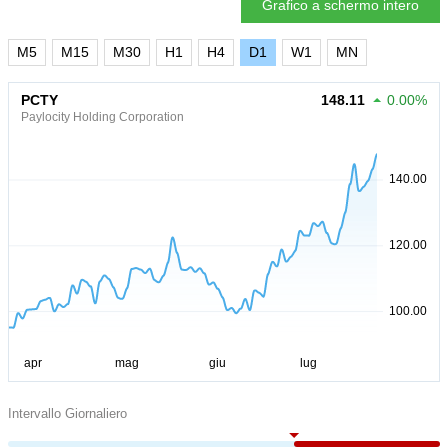
Grafico a schermo intero
M5
M15
M30
H1
H4
D1
W1
MN
PCTY
148.11
0.00%
Paylocity Holding Corporation
Intervallo Giornaliero