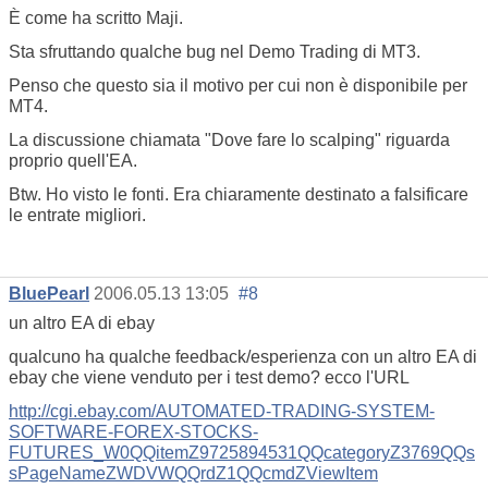
È come ha scritto Maji.
Sta sfruttando qualche bug nel Demo Trading di MT3.
Penso che questo sia il motivo per cui non è disponibile per
MT4.
La discussione chiamata "Dove fare lo scalping" riguarda
proprio quell'EA.
Btw. Ho visto le fonti. Era chiaramente destinato a falsificare
le entrate migliori.
BluePearl
2006.05.13 13:05
#8
un altro EA di ebay
qualcuno ha qualche feedback/esperienza con un altro EA di
ebay che viene venduto per i test demo? ecco l'URL
http://cgi.ebay.com/AUTOMATED-TRADING-SYSTEM-
SOFTWARE-FOREX-STOCKS-
FUTURES_W0QQitemZ9725894531QQcategoryZ3769QQs
sPageNameZWDVWQQrdZ1QQcmdZViewItem