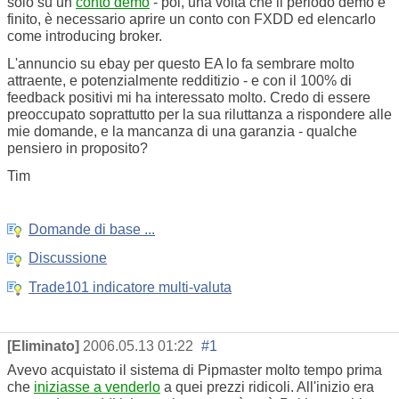
solo su un
conto demo
- poi, una volta che il periodo demo è
finito, è necessario aprire un conto con FXDD ed elencarlo
come introducing broker.
L'annuncio su ebay per questo EA lo fa sembrare molto
attraente, e potenzialmente redditizio - e con il 100% di
feedback positivi mi ha interessato molto. Credo di essere
preoccupato soprattutto per la sua riluttanza a rispondere alle
mie domande, e la mancanza di una garanzia - qualche
pensiero in proposito?
Tim
Domande di base ...
Discussione
Trade101 indicatore multi-valuta
[Eliminato]
2006.05.13 01:22
#1
Avevo acquistato il sistema di Pipmaster molto tempo prima
che
iniziasse a venderlo
a quei prezzi ridicoli. All'inizio era