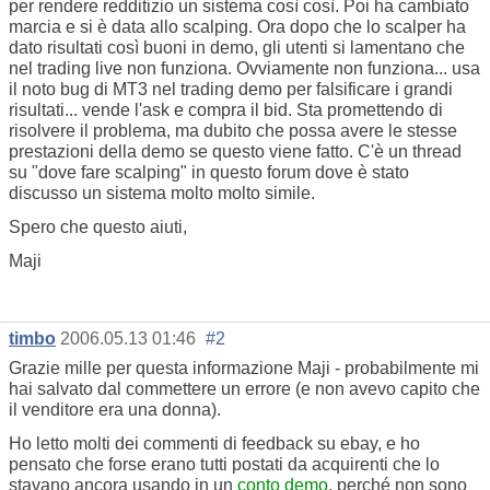
per rendere redditizio un sistema così così. Poi ha cambiato
marcia e si è data allo scalping. Ora dopo che lo scalper ha
dato risultati così buoni in demo, gli utenti si lamentano che
nel trading live non funziona. Ovviamente non funziona... usa
il noto bug di MT3 nel trading demo per falsificare i grandi
risultati... vende l'ask e compra il bid. Sta promettendo di
risolvere il problema, ma dubito che possa avere le stesse
prestazioni della demo se questo viene fatto. C'è un thread
su "dove fare scalping" in questo forum dove è stato
discusso un sistema molto molto simile.
Spero che questo aiuti,
Maji
timbo
2006.05.13 01:46
#2
Grazie mille per questa informazione Maji - probabilmente mi
hai salvato dal commettere un errore (e non avevo capito che
il venditore era una donna).
Ho letto molti dei commenti di feedback su ebay, e ho
pensato che forse erano tutti postati da acquirenti che lo
stavano ancora usando in un
conto demo
, perché non sono