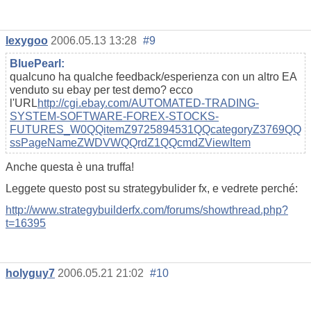
lexygoo
2006.05.13 13:28
#9
BluePearl:
qualcuno ha qualche feedback/esperienza con un altro EA
venduto su ebay per test demo? ecco
l'URL
http://cgi.ebay.com/AUTOMATED-TRADING-
SYSTEM-SOFTWARE-FOREX-STOCKS-
FUTURES_W0QQitemZ9725894531QQcategoryZ3769QQ
ssPageNameZWDVWQQrdZ1QQcmdZViewItem
Anche questa è una truffa!
Leggete questo post su strategybulider fx, e vedrete perché:
http://www.strategybuilderfx.com/forums/showthread.php?
t=16395
holyguy7
2006.05.21 21:02
#10