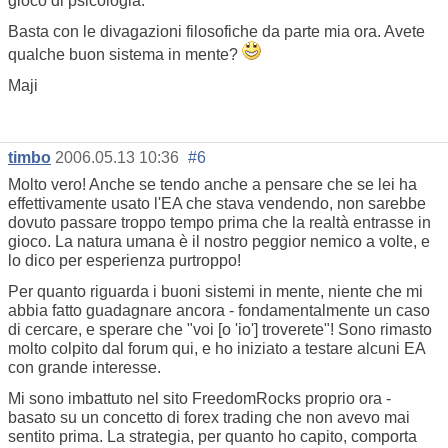
gioco di psicologia.
Basta con le divagazioni filosofiche da parte mia ora. Avete
qualche buon sistema in mente?
Maji
timbo
2006.05.13 10:36
#6
Molto vero! Anche se tendo anche a pensare che se lei ha
effettivamente usato l'EA che stava vendendo, non sarebbe
dovuto passare troppo tempo prima che la realtà entrasse in
gioco. La natura umana è il nostro peggior nemico a volte, e
lo dico per esperienza purtroppo!
Per quanto riguarda i buoni sistemi in mente, niente che mi
abbia fatto guadagnare ancora - fondamentalmente un caso
di cercare, e sperare che "voi [o 'io'] troverete"! Sono rimasto
molto colpito dal forum qui, e ho iniziato a testare alcuni EA
con grande interesse.
Mi sono imbattuto nel sito FreedomRocks proprio ora -
basato su un concetto di forex trading che non avevo mai
sentito prima. La strategia, per quanto ho capito, comporta