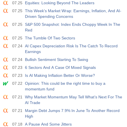
07.25
Equities: Looking Beyond The Leaders
07.25
This Week's Market Wrap: Earnings, Inflation, And AI-
Driven Spending Concerns
07.25
S&P 500 Snapshot: Index Ends Choppy Week In The
Red
07.25
The Tumble Of Two Sectors
07.24
AI Capex Depreciation Risk Is The Catch To Record
Earnings
07.24
Bullish Sentiment Starting To Swing
07.23
6 Sectors And A Case Of Mixed Signals
07.23
Is AI Making Inflation Better Or Worse?
07.22
Opinion: This could be the right time to buy a
momentum fund
07.21
Why Market Momentum May Tell What’s Next For The
AI Trade
07.21
Margin Debt Jumps 7.9% In June To Another Record
High
07.18
A Pause And Some Jitters