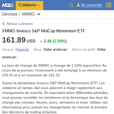
Cotations
Se connecter
Devises / XMMO
Retour à Actions
XMMO: Invesco S&P MidCap Momentum ETF
161.89
USD
2.46
(
1.54%
)
Secteur:
Financier
Base:
Dollar américain
Devise de profit:
Dollar
américain
Le taux de change de XMMO a changé de
1.54%
aujourd'hui. Au
cours de la journée, l'instrument a été échangé à un minimum de
159.52 et à un maximum de 162.33.
Suivez la dynamique Invesco S&P MidCap Momentum ETF. Les
cotations en temps réel vous aideront à réagir rapidement aux
changements du marché. En basculant entre différentes périodes,
vous pouvez surveiller les tendances et la dynamique des taux de
change par minutes, heures, jours, semaines et mois. Utilisez ces
informations pour prévoir les changements du marché et prendre
des décisions de trading éclairées.