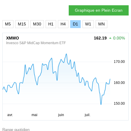
Graphique en Plein Ecran
M5
M15
M30
H1
H4
D1
W1
MN
XMMO
162.19
0.00%
Invesco S&P MidCap Momentum ETF
Range quotidien