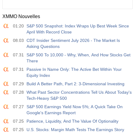
XMMO Nouvelles
01:20
S&P 500 Snapshot: Index Wraps Up Best Week Since
April With Record Close
08.03
CDT Insider Sentiment July 2026 - The Market Is
Asking Questions
07.31
S&P 500 To 10,000 - Why, When, And How Stocks Get
There
07.31
Passive In Name Only: The Active Bet Within Your
Equity Index
07.29
Build A Better Path, Part 2: 3-Dimensional Investing
07.28
What Past Sector Concentrations Tell Us About Today's
Tech-Heavy S&P 500
07.27
S&P 500 Earnings Yield Now 5%; A Quick Take On
Google's Earnings Report
07.25
Patience, Liquidity, And The Value Of Optionality
07.25
U.S. Stocks: Margin Math Tests The Earnings Story