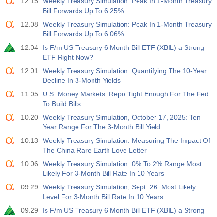
12.15
Weekly Treasury Simulation: Peak In 1-Month Treasury
17:00
Baker Hughes Nombre total de plates-formes aux
États-Unis
Bill Forwards Up To 6.25%
USD
Act
Fcst
Prev
12.08
Weekly Treasury Simulation: Peak In 1-Month Treasury
588
Bill Forwards Up To 6.06%
12.04
Is F/m US Treasury 6 Month Bill ETF (XBIL) a Strong
19:00
Crédit à la consommation de la Réserve Fédérale
ETF Right Now?
m/m
12.01
Weekly Treasury Simulation: Quantifying The 10-Year
USD
Act
Fcst
Prev
Decline In 3-Month Yields
$​11.44 B
$​-0.18 B
11.05
U.S. Money Markets: Repo Tight Enough For The Fed
To Build Bills
19:30
Positions nettes non commerciales de CFTC Gold
10.20
Weekly Treasury Simulation, October 17, 2025: Ten
Act
Fcst
Prev
USD
Year Range For The 3-Month Bill Yield
182.1 K
10.13
Weekly Treasury Simulation: Measuring The Impact Of
The China Rare Earth Love Letter
19:30
Positions nettes non commerciales du pétrole brut
CFTC
10.06
Weekly Treasury Simulation: 0% To 2% Range Most
USD
Act
Fcst
Prev
Likely For 3-Month Bill Rate In 10 Years
120.1 K
09.29
Weekly Treasury Simulation, Sept. 26: Most Likely
Level For 3-Month Bill Rate In 10 Years
19:30
CFTC S&amp;P 500 Positions nettes non
09.29
Is F/m US Treasury 6 Month Bill ETF (XBIL) a Strong
commerciales