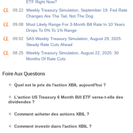
ETF Right Now?
USD
Act
Fcst
Prev
09.22
Weekly Treasury Simulation, September 19: Fed Rate
-17.2 K
Changes Are The Tail, Not The Dog
09.08
Most Likely Range For 3-Month Bill Rate In 10 Years
19:30
CFTC Nasdaq 100 Positions nettes non commerciales
Drops To 0% To 1% Range
Act
Fcst
Prev
USD
4.9 K
09.02
SAS Weekly Treasury Simulation, August 29, 2025:
Steady Rate Cuts Ahead
08.25
Weekly Treasury Simulation, August 22, 2025: 30
Months Of Rate Cuts
Foire Aux Questions
Quel est le prix de l'action XBIL aujourd'hui ?
L'action US Treasury 6 Month Bill ETF verse-t-elle des
dividendes ?
Comment acheter des actions XBIL ?
Comment investir dans l'action XBIL ?