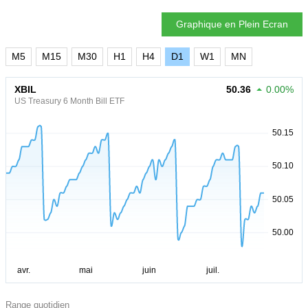
Graphique en Plein Ecran
M5
M15
M30
H1
H4
D1
W1
MN
XBIL
50.36
0.00%
US Treasury 6 Month Bill ETF
Range quotidien