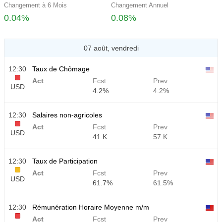
Changement à 6 Mois
Changement Annuel
0.04%
0.08%
07 août, vendredi
12:30
Taux de Chômage
Act
Fcst
Prev
USD
4.2%
4.2%
12:30
Salaires non-agricoles
Act
Fcst
Prev
USD
41 K
57 K
12:30
Taux de Participation
Act
Fcst
Prev
USD
61.7%
61.5%
12:30
Rémunération Horaire Moyenne m/m
Act
Fcst
Prev