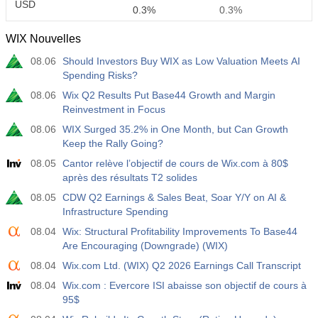
USD
0.3%
0.3%
WIX Nouvelles
12:30
Rémunération Horaire Moyenne a/a
08.06
Should Investors Buy WIX as Low Valuation Meets AI
Act
Fcst
Prev
USD
Spending Risks?
3.5%
3.5%
08.06
Wix Q2 Results Put Base44 Growth and Margin
Reinvestment in Focus
12:30
Masses Salariales Privées Non-Agricoles
Act
Fcst
Prev
08.06
WIX Surged 35.2% in One Month, but Can Growth
USD
40 K
49 K
Keep the Rally Going?
08.05
Cantor relève l’objectif de cours de Wix.com à 80$
12:30
Taux de Chômage U6
après des résultats T2 solides
Act
Fcst
Prev
08.05
CDW Q2 Earnings & Sales Beat, Soar Y/Y on AI &
USD
7.9%
7.9%
Infrastructure Spending
08.04
Wix: Structural Profitability Improvements To Base44
17:00
Baker Hughes Nombre de plates-formes pétrolières
Are Encouraging (Downgrade) (WIX)
américaines
08.04
Wix.com Ltd. (WIX) Q2 2026 Earnings Call Transcript
USD
Act
Fcst
Prev
08.04
Wix.com : Evercore ISI abaisse son objectif de cours à
451
95$