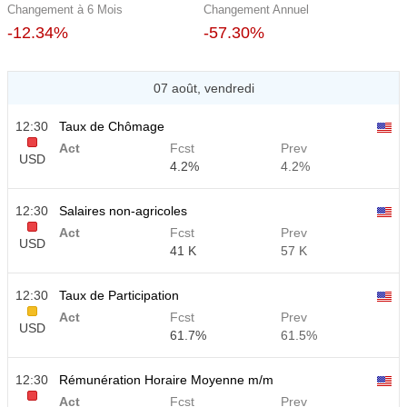
Changement à 6 Mois
Changement Annuel
-12.34%
-57.30%
07 août, vendredi
12:30
Taux de Chômage
Act
Fcst
Prev
USD
4.2%
4.2%
12:30
Salaires non-agricoles
Act
Fcst
Prev
USD
41 K
57 K
12:30
Taux de Participation
Act
Fcst
Prev
USD
61.7%
61.5%
12:30
Rémunération Horaire Moyenne m/m
Act
Fcst
Prev