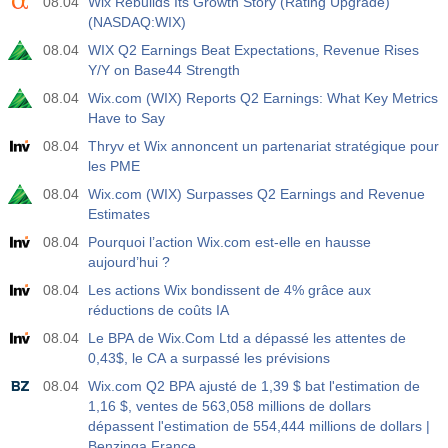
08.04
Wix Rebuilds Its Growth Story (Rating Upgrade)
17:00
Baker Hughes Nombre total de plates-formes aux
États-Unis
(NASDAQ:WIX)
USD
Act
Fcst
Prev
08.04
WIX Q2 Earnings Beat Expectations, Revenue Rises
588
Y/Y on Base44 Strength
08.04
Wix.com (WIX) Reports Q2 Earnings: What Key Metrics
19:00
Crédit à la consommation de la Réserve Fédérale
Have to Say
m/m
08.04
Thryv et Wix annoncent un partenariat stratégique pour
USD
Act
Fcst
Prev
les PME
$​11.44 B
$​-0.18 B
08.04
Wix.com (WIX) Surpasses Q2 Earnings and Revenue
Estimates
19:30
Positions nettes non commerciales de CFTC Gold
08.04
Pourquoi l’action Wix.com est-elle en hausse
Act
Fcst
Prev
USD
aujourd’hui ?
182.1 K
08.04
Les actions Wix bondissent de 4% grâce aux
réductions de coûts IA
19:30
Positions nettes non commerciales du pétrole brut
CFTC
08.04
Le BPA de Wix.Com Ltd a dépassé les attentes de
USD
Act
Fcst
Prev
0,43$, le CA a surpassé les prévisions
120.1 K
08.04
Wix.com Q2 BPA ajusté de 1,39 $ bat l'estimation de
1,16 $, ventes de 563,058 millions de dollars
19:30
CFTC S&amp;P 500 Positions nettes non
dépassent l'estimation de 554,444 millions de dollars |
commerciales
Benzinga France