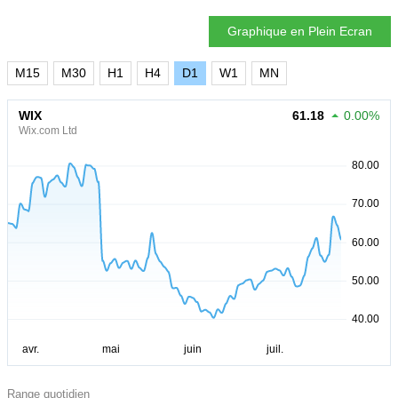
Graphique en Plein Ecran
M15
M30
H1
H4
D1
W1
MN
WIX
61.18
0.00%
Wix.com Ltd
Range quotidien