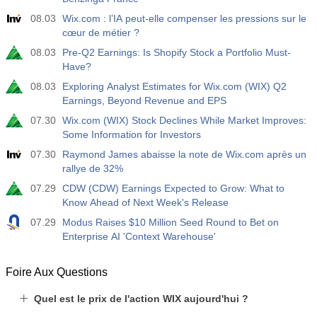
USD
Act
Fcst
Prev
08.03
Wix.com : l’IA peut-elle compenser les pressions sur le
-17.2 K
cœur de métier ?
08.03
Pre-Q2 Earnings: Is Shopify Stock a Portfolio Must-
19:30
CFTC Nasdaq 100 Positions nettes non commerciales
Have?
Act
Fcst
Prev
USD
08.03
Exploring Analyst Estimates for Wix.com (WIX) Q2
4.9 K
Earnings, Beyond Revenue and EPS
07.30
Wix.com (WIX) Stock Declines While Market Improves:
Some Information for Investors
07.30
Raymond James abaisse la note de Wix.com après un
rallye de 32%
07.29
CDW (CDW) Earnings Expected to Grow: What to
Know Ahead of Next Week's Release
07.29
Modus Raises $10 Million Seed Round to Bet on
Enterprise AI 'Context Warehouse'
Foire Aux Questions
Quel est le prix de l'action WIX aujourd'hui ?