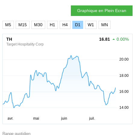
Graphique en Plein Ecran
M5
M15
M30
H1
H4
D1
W1
MN
TH
16.81
0.00%
Target Hospitality Corp
Range quotidien