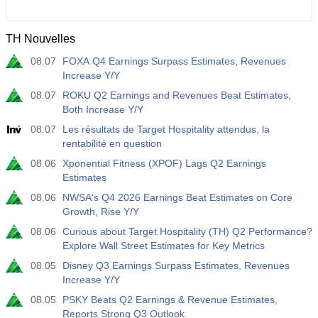
TH Nouvelles
08.07
FOXA Q4 Earnings Surpass Estimates, Revenues
Increase Y/Y
08.07
ROKU Q2 Earnings and Revenues Beat Estimates,
Both Increase Y/Y
08.07
Les résultats de Target Hospitality attendus, la
rentabilité en question
08.06
Xponential Fitness (XPOF) Lags Q2 Earnings
Estimates
08.06
NWSA's Q4 2026 Earnings Beat Estimates on Core
Growth, Rise Y/Y
08.06
Curious about Target Hospitality (TH) Q2 Performance?
Explore Wall Street Estimates for Key Metrics
08.05
Disney Q3 Earnings Surpass Estimates, Revenues
Increase Y/Y
08.05
PSKY Beats Q2 Earnings & Revenue Estimates,
Reports Strong Q3 Outlook