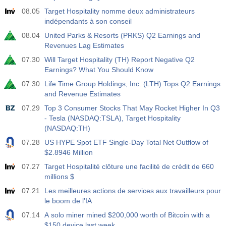
08.05
Target Hospitality nomme deux administrateurs
indépendants à son conseil
08.04
United Parks & Resorts (PRKS) Q2 Earnings and
Revenues Lag Estimates
07.30
Will Target Hospitality (TH) Report Negative Q2
Earnings? What You Should Know
07.30
Life Time Group Holdings, Inc. (LTH) Tops Q2 Earnings
and Revenue Estimates
07.29
Top 3 Consumer Stocks That May Rocket Higher In Q3
- Tesla (NASDAQ:TSLA), Target Hospitality
(NASDAQ:TH)
07.28
US HYPE Spot ETF Single-Day Total Net Outflow of
$2.8946 Million
07.27
Target Hospitalité clôture une facilité de crédit de 660
millions $
07.21
Les meilleures actions de services aux travailleurs pour
le boom de l’IA
07.14
A solo miner mined $200,000 worth of Bitcoin with a
$150 device last week