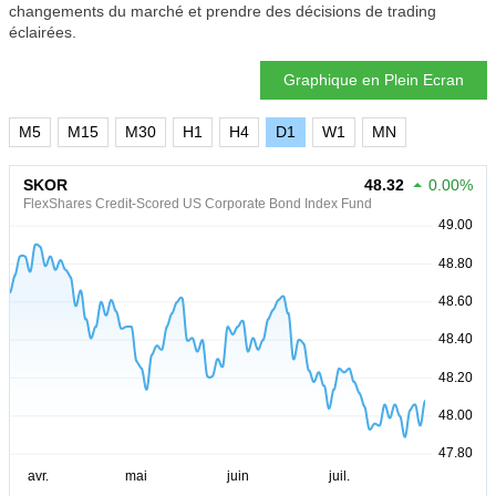
changements du marché et prendre des décisions de trading
éclairées.
Graphique en Plein Ecran
M5
M15
M30
H1
H4
D1
W1
MN
SKOR
48.32
0.00%
FlexShares Credit-Scored US Corporate Bond Index Fund