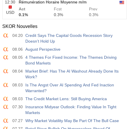
12:30
Rémunération Horaire Moyenne m/m
Act
Fcst
Prev
USD
0.1%
0.3%
0.3%
SKOR Nouvelles
12:30
Rémunération Horaire Moyenne a/a
04:20
Credit Says The Capital Goods Recession Story
Act
Fcst
Prev
USD
Doesn’t Hold Up
3.2%
3.5%
3.5%
08.06
August Perspective
12:30
Masses Salariales Privées Non-Agricoles
08.05
4 Themes For Fixed Income: The Themes Driving
Act
Fcst
Prev
Bond Markets
USD
30 K
40 K
30 K
08.04
Market Brief: Has The AI Washout Already Done Its
Work?
12:30
Taux de Chômage U6
08.03
Is The Angst Over AI Spending And Fed Inaction
Act
Fcst
Prev
Warranted?
USD
7.9%
7.9%
7.9%
08.03
The Credit Market Lens: Still Buying America
07.30
Insurance Midyear Outlook: Finding Value In Tight
17:00
Baker Hughes Nombre de plates-formes pétrolières
Markets
américaines
USD
07.27
Act
Why Market Volatility May Be Part Of The Bull Case
Fcst
Prev
451
07.27
Retail Stays Bullish On Hyperscalers Ahead Of