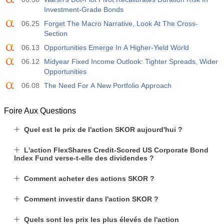
19:30
CFTC S&amp;P 500 Positions nettes non
Investment-Grade Bonds
commerciales
06.25
Forget The Macro Narrative, Look At The Cross-
USD
Act
Fcst
Prev
Section
-17.2 K
06.13
Opportunities Emerge In A Higher-Yield World
19:30
CFTC Nasdaq 100 Positions nettes non commerciales
06.12
Midyear Fixed Income Outlook: Tighter Spreads, Wider
Opportunities
Act
Fcst
Prev
USD
4.9 K
06.08
The Need For A New Portfolio Approach
Foire Aux Questions
Quel est le prix de l'action SKOR aujourd'hui ?
L'action FlexShares Credit-Scored US Corporate Bond
Index Fund verse-t-elle des dividendes ?
Comment acheter des actions SKOR ?
Comment investir dans l'action SKOR ?
Quels sont les prix les plus élevés de l'action