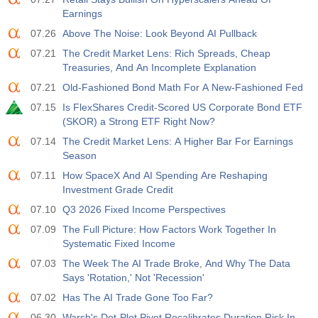
Earnings
17:00
Baker Hughes Nombre total de plates-formes aux
07.26
Above The Noise: Look Beyond AI Pullback
États-Unis
07.21
The Credit Market Lens: Rich Spreads, Cheap
USD
Act
Fcst
Prev
Treasuries, And An Incomplete Explanation
588
07.21
Old-Fashioned Bond Math For A New-Fashioned Fed
19:00
Crédit à la consommation de la Réserve Fédérale
07.15
Is FlexShares Credit-Scored US Corporate Bond ETF
m/m
(SKOR) a Strong ETF Right Now?
USD
Act
Fcst
Prev
07.14
The Credit Market Lens: A Higher Bar For Earnings
$​11.44 B
$​-0.18 B
Season
07.11
How SpaceX And AI Spending Are Reshaping
19:30
Positions nettes non commerciales de CFTC Gold
Investment Grade Credit
Act
Fcst
Prev
USD
07.10
Q3 2026 Fixed Income Perspectives
182.1 K
07.09
The Full Picture: How Factors Work Together In
Systematic Fixed Income
19:30
Positions nettes non commerciales du pétrole brut
CFTC
07.03
The Week The AI Trade Broke, And Why The Data
USD
Act
Says 'Rotation,' Not 'Recession'
Fcst
Prev
120.1 K
07.02
Has The AI Trade Gone Too Far?
06.30
Warsh's Dot-Plot Pivot Recalibrates Duration Risk In