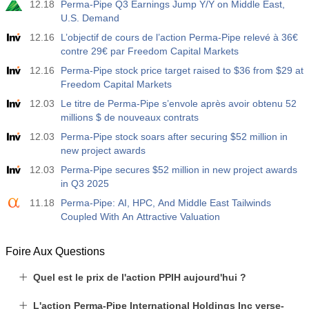
12.18
Perma-Pipe Q3 Earnings Jump Y/Y on Middle East,
U.S. Demand
12.16
L’objectif de cours de l’action Perma-Pipe relevé à 36€
contre 29€ par Freedom Capital Markets
12.16
Perma-Pipe stock price target raised to $36 from $29 at
Freedom Capital Markets
12.03
Le titre de Perma-Pipe s’envole après avoir obtenu 52
millions $ de nouveaux contrats
12.03
Perma-Pipe stock soars after securing $52 million in
new project awards
12.03
Perma-Pipe secures $52 million in new project awards
in Q3 2025
11.18
Perma-Pipe: AI, HPC, And Middle East Tailwinds
Coupled With An Attractive Valuation
Foire Aux Questions
Quel est le prix de l'action PPIH aujourd'hui ?
L'action Perma-Pipe International Holdings Inc verse-