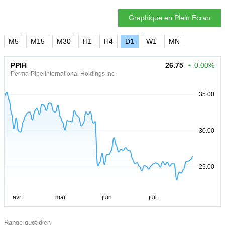
Graphique en Plein Ecran
M5
M15
M30
H1
H4
D1
W1
MN
PPIH
26.75
0.00%
Perma-Pipe International Holdings Inc
Range quotidien