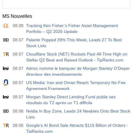
MS Nouvelles
08.08
Tracking Ken Fisher’s Fisher Asset Management
Portfolio – Q2 2026 Update
08.07
Palantir Popped 39% This Week, Leads 27 To Best
Stock Lists
08.07
Cloudflare Stock (NET) Rockets Past All-Time High on
Stellar Q2 Beat and Raised Outlook - TipRanks.com
08.07
Adnoc nomme le banquier de Morgan Stanley O’Dwyer
directeur des investissements
08.07
US Media: Iran and Oman Reach Temporary No-Fee
Agreement Framework
08.07
Morgan Stanley Direct Lending Fund publie ses
résultats du T2 après un T1 difficile
08.06
Nvidia In Buy Zone, Leads 24 Newbies Onto Best Stock
Lists
08.06
Google’s AI Bond Sale Attracts $115 Billion of Orders -
TipRanks.com