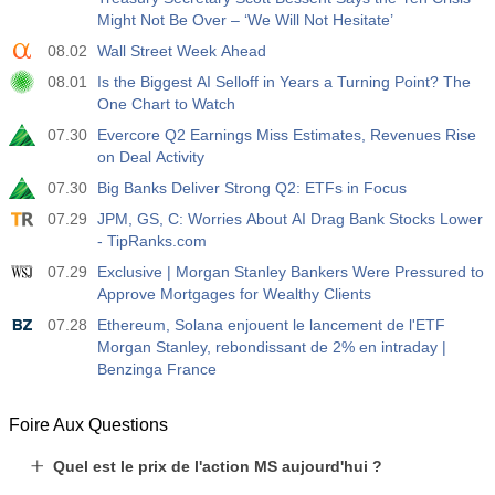
Might Not Be Over – ‘We Will Not Hesitate’
08.02
Wall Street Week Ahead
08.01
Is the Biggest AI Selloff in Years a Turning Point? The
One Chart to Watch
07.30
Evercore Q2 Earnings Miss Estimates, Revenues Rise
on Deal Activity
07.30
Big Banks Deliver Strong Q2: ETFs in Focus
07.29
JPM, GS, C: Worries About AI Drag Bank Stocks Lower
- TipRanks.com
07.29
Exclusive | Morgan Stanley Bankers Were Pressured to
Approve Mortgages for Wealthy Clients
07.28
Ethereum, Solana enjouent le lancement de l'ETF
Morgan Stanley, rebondissant de 2% en intraday |
Benzinga France
Foire Aux Questions
Quel est le prix de l'action MS aujourd'hui ?