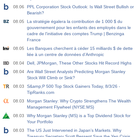
08.06
PPL Corporation Stock Outlook: Is Wall Street Bullish or
Bearish?
08.05
La stratégie égalera la contribution de 1 000 $ du
gouvernement pour les enfants des employés dans le
cadre de l'initiative des comptes Trump | Benzinga
France
08.05
Les Banques cherchent à céder 15 milliards $ de dette
liée à un centre de données d’Anthropic
08.04
Dell, JPMorgan, These Other Stocks Hit Record Highs
08.04
Are Wall Street Analysts Predicting Morgan Stanley
Stock Will Climb or Sink?
08.03
S&amp;P 500 Top Stock Gainers Today, 8/3/26 -
TipRanks.com
08.03
Morgan Stanley: Why Crypto Strengthens The Wealth
Management Flywheel (NYSE:MS)
08.03
Why Morgan Stanley (MS) is a Top Dividend Stock for
Your Portfolio
08.03
The US Just Intervened in Japan’s Markets. Why
Treasury Secretary Scott Bessent Says the Yen Crisis