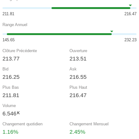
211.81
216.47
Range Annuel
145.65
232.23
Clôture Précédente
Ouverture
213.77
213.51
Bid
Ask
216.25
216.55
Plus Bas
Plus Haut
211.81
216.47
Volume
6.546
K
Changement quotidien
Changement Mensuel
1.16%
2.45%