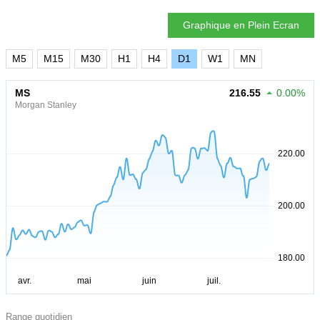
Graphique en Plein Ecran
M5
M15
M30
H1
H4
D1
W1
MN
MS
216.55
0.00%
Morgan Stanley
Range quotidien