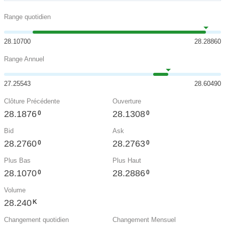
Range quotidien
28.10700
28.28860
Range Annuel
27.25543
28.60490
Clôture Précédente
Ouverture
28.1876
28.1308
0
0
Bid
Ask
28.2760
28.2763
0
0
Plus Bas
Plus Haut
28.1070
28.2886
0
0
Volume
28.240
K
Changement quotidien
Changement Mensuel