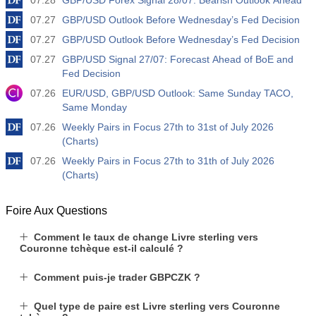
07.28
GBP/USD Forex Signal 28/07: Bearish Outlook Ahead
07.27
GBP/USD Outlook Before Wednesday’s Fed Decision
07.27
GBP/USD Outlook Before Wednesday’s Fed Decision
07.27
GBP/USD Signal 27/07: Forecast Ahead of BoE and
Fed Decision
07.26
EUR/USD, GBP/USD Outlook: Same Sunday TACO,
Same Monday
07.26
Weekly Pairs in Focus 27th to 31st of July 2026
(Charts)
07.26
Weekly Pairs in Focus 27th to 31th of July 2026
(Charts)
Foire Aux Questions
Comment le taux de change Livre sterling vers
Couronne tchèque est-il calculé ?
Comment puis-je trader GBPCZK ?
Quel type de paire est Livre sterling vers Couronne