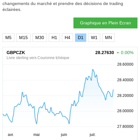
changements du marché et prendre des décisions de trading
éclairées.
Graphique en Plein Ecran
M5
M15
M30
H1
H4
D1
W1
MN
GBPCZK
28.27630
0.00%
Livre sterling vers Couronne tchèque