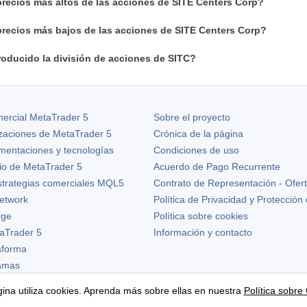
precios más altos de las acciones de SITE Centers Corp?
precios más bajos de las acciones de SITE Centers Corp?
oducido la división de acciones de SITC?
ercial MetaTrader 5
Sobre el proyecto
izaciones de
MetaTrader 5
Crónica de la página
ementaciones y tecnologías
Condiciones de uso
io de MetaTrader 5
Acuerdo de Pago Recurrente
strategias comerciales MQL5
Contrato de Representación - Ofer
etwork
Política de Privacidad y Protección
rge
Política sobre cookies
aTrader 5
Información y contacto
taforma
ramas
ina utiliza cookies. Aprenda más sobre ellas en nuestra
Política sobre