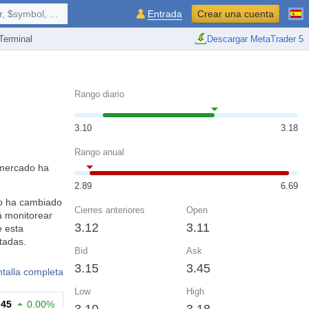
 $symbol, ...
Entrada
Crear una cuenta
erminal
Descargar MetaTrader 5
Rango diario
3.10
3.18
Rango anual
 mercado ha
2.89
6.69
ómo ha cambiado
Cierres anteriores
Open
á monitorear
3.12
3.11
e esta
tadas.
Bid
Ask
3.15
3.45
ntalla completa
Low
High
.45
0.00%