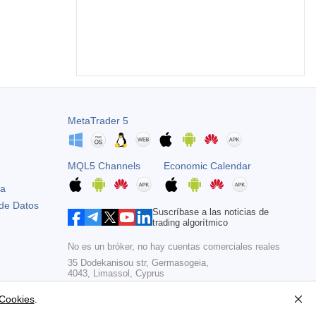
MetaTrader 5
MQL5 Channels
Economic Calendar
ta
 de Datos
Suscríbase a las noticias de
trading algorítmico
No es un bróker, no hay cuentas comerciales reales
35 Dodekanisou str, Germasogeia,
4043, Limassol, Cyprus
Copyright 2000-2026,
MetaQuotes Ltd
 Cookies
.