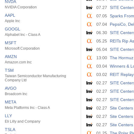
NVDA
NVIDIA Corporation
07.27
SITE Centers
AAPL
07.05
Sparks From
Apple Inc
07.04
PepsiCo, Del
GOOGL
06.30
SITE Centers
Alphabet Inc - Class A
05.25
REITs Rip A
MSFT
Microsoft Corporation
05.04
SITE Centers
AMZN
13:00
The Hormuz 
Amazon.com Inc
03.04
Winners & L
TSM
03.02
REIT Replay
Taiwan Semiconductor Manufacturing
Company Ltd
02.27
SITE Centers
AVGO
02.27
SITE Center
Broadcom Inc
02.27
SITE Centers
META
Meta Platforms Inc - Class A
02.27
Site Centers
LLY
02.27
Site Centers
Eli Lilly and Company
02.27
Site Centers
TSLA
01.25
The Polar Pi