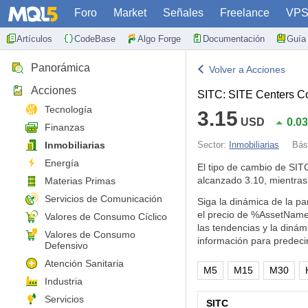
Foro
Market
Señales
Freelance
VP
Artículos
CodeBase
Algo Forge
Documentación
Guía 
Panorámica
Volver a Acciones
Acciones
SITC: SITE Centers C
Tecnología
3.15
USD
0.0
Finanzas
Inmobiliarias
Sector:
Inmobiliarias
Bás
Energía
El tipo de cambio de SI
alcanzado 3.10, mientras
Materias Primas
Servicios de Comunicación
Siga la dinámica de la pa
el precio de %AssetName
Valores de Consumo Cíclico
las tendencias y la diná
Valores de Consumo
información para predeci
Defensivo
Atención Sanitaria
M5
M15
M30
Industria
Servicios
SITC