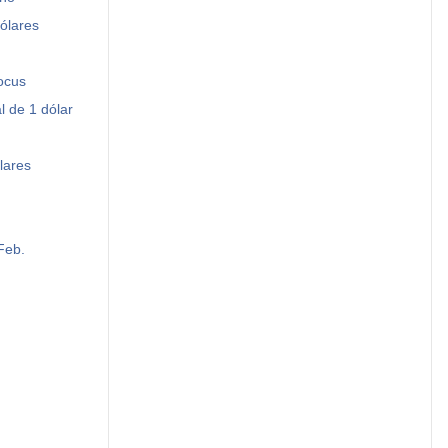
ólares
ocus
l de 1 dólar
lares
Feb.