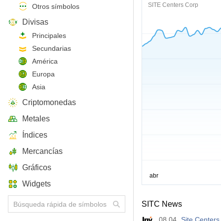
SITE Centers Corp
Otros símbolos
Divisas
Principales
Secundarias
América
Europa
Asia
Criptomonedas
Metales
Índices
Mercancías
Gráficos
Widgets
SITC News
08.04
Site Centers