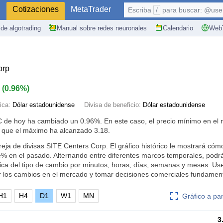
S
Cotizaciones
MetaTrader
Escriba
/
para buscar: @user,
de algotrading
Manual sobre redes neuronales
Calendario
WebT
orp
3
(
0.96%
)
ica:
Dólar estadounidense
Divisa de beneficio:
Dólar estadounidense
TC de hoy ha cambiado un
0.96%
. En este caso, el precio mínimo en el
 que el máximo ha alcanzado 3.18.
reja de divisas SITE Centers Corp. El gráfico histórico le mostrará c
% en el pasado. Alternando entre diferentes marcos temporales, podr
mica del tipo de cambio por minutos, horas, días, semanas y meses. Us
r los cambios en el mercado y tomar decisiones comerciales fundamen
H1
H4
D1
W1
MN
Gráfico a pa
3