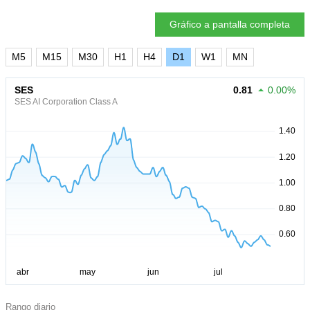
Gráfico a pantalla completa
M5
M15
M30
H1
H4
D1
W1
MN
SES
0.81
0.00%
SES AI Corporation Class A
Rango diario