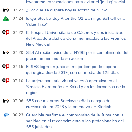
17:00
Recuento de plataformas petrolíferas en EE.UU. de
levantarse en vacaciones para evitar el 'jet lag' social
Baker Hughes
07.27
¿Por qué se dispara hoy la acción de SES?
USD
Act.
Pronós.
Prev.
07.24
Is QS Stock a Buy After the Q2 Earnings Sell-Off or a
588
Value Trap?
07.22
El Hospital Universitario de Cáceres y dos iniciativas
19:00
Crédito al Consumo de la FRS m/m
del Área de Salud de Coria, nominados a los Premios
Act.
Pronós.
Prev.
USD
New Medical
$​11.44 B
$​-0.18 B
07.20
SES AI recibe aviso de la NYSE por incumplimiento del
precio un mínimo de su acción
19:30
Posiciones Netas Especulativas de Oro de la CFTC
07.15
El SES logra en junio su mejor tiempo de espera
Act.
Pronós.
Prev.
USD
quirúrgica desde 2019, con un media de 128 días
182.1 K
07.10
La tarjeta sanitaria virtual ya está operativa en el
Servicio Extremeño de Salud y en las farmacias de la
19:30
Posiciones Netas Especulativas de Crudo de la CFTC
región
Act.
Pronós.
Prev.
USD
07.06
SES cae mientras Barclays señala riesgos de
120.1 K
crecimiento en 2026 y la amenaza de Starlink
06.23
Guardiola reafirma el compromiso de la Junta con la
19:30
Posiciones Netas Especulativas de Oro de la CFTC
sanidad en el reconocimiento a los profesionales del
Act.
Pronós.
Prev.
USD
SES jubilados
-17.2 K