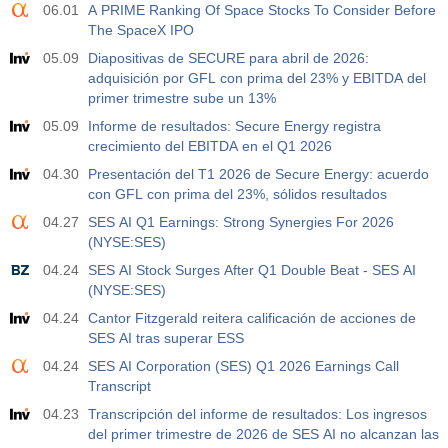
06.01
A PRIME Ranking Of Space Stocks To Consider Before
The SpaceX IPO
19:30
Posiciones Netas Especulativas de Nasdaq 100 de la
CFTC
05.09
Diapositivas de SECURE para abril de 2026:
USD
Act.
Pronós.
Prev.
adquisición por GFL con prima del 23% y EBITDA del
4.9 K
primer trimestre sube un 13%
05.09
Informe de resultados: Secure Energy registra
crecimiento del EBITDA en el Q1 2026
04.30
Presentación del T1 2026 de Secure Energy: acuerdo
con GFL con prima del 23%, sólidos resultados
04.27
SES AI Q1 Earnings: Strong Synergies For 2026
(NYSE:SES)
04.24
SES AI Stock Surges After Q1 Double Beat - SES AI
(NYSE:SES)
04.24
Cantor Fitzgerald reitera calificación de acciones de
SES AI tras superar ESS
04.24
SES AI Corporation (SES) Q1 2026 Earnings Call
Transcript
04.23
Transcripción del informe de resultados: Los ingresos
del primer trimestre de 2026 de SES AI no alcanzan las