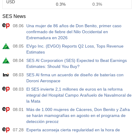
USD
0.3%
0.3%
SES News
12:30
Ganancias Promedio por Hora a/a
08.06
Una mujer de 86 años de Don Benito, primer caso
Act.
Pronós.
Prev.
USD
confirmado de fiebre del Nilo Occidental en
3.5%
3.5%
Extremadura en 2026
08.05
EVgo Inc. (EVGO) Reports Q2 Loss, Tops Revenue
12:30
Nóminas no Agrícolas Privadas
Estimates
Act.
Pronós.
Prev.
USD
40 K
49 K
08.04
SES AI Corporation (SES) Expected to Beat Earnings
Estimates: Should You Buy?
12:30
U6 Tasa de Desempleo
08.03
SES AI firma un acuerdo de diseño de baterías con
Doroni Aerospace
Act.
Pronós.
Prev.
USD
7.9%
7.9%
08.03
El SES invierte 2,1 millones de euros en la reforma
integral del Hospital Campo Arañuelo de Navalmoral de
la Mata
17:00
Recuento de Plataformas Petrolíferas de EE.UU de
Baker Hughes
08.01
Más de 1.000 mujeres de Cáceres, Don Benito y Zafra
USD
Act.
Pronós.
Prev.
se harán mamografías en agosto en el programa de
451
detección precoz
07.28
Experta aconseja cierta regularidad en la hora de