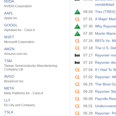
NVDA
rentabilidad
NVIDIA Corporation
08.04
Trex (TREX)
AAPL
Apple Inc
07.31
A Major Mark
GOOGL
07.30
Why Rayonie
Alphabet Inc - Class A
07.30
Martin Mari
MSFT
07.24
REITs Vs. M
Microsoft Corporation
07.18
The U.S. Def
AMZN
Amazon.com Inc
07.17
Rayonier nom
TSM
07.16
Rayonier dec
Taiwan Semiconductor Manufacturing
Company Ltd
07.04
If I Had To 
AVGO
07.02
Rayonier: Af
Broadcom Inc
06.29
The Most Ou
META
06.28
Rayonier St
Meta Platforms Inc - Class A
06.08
Payrolls Re
LLY
Eli Lilly and Company
06.01
Undercovere
TSLA
05.28
Rayonier: Pr