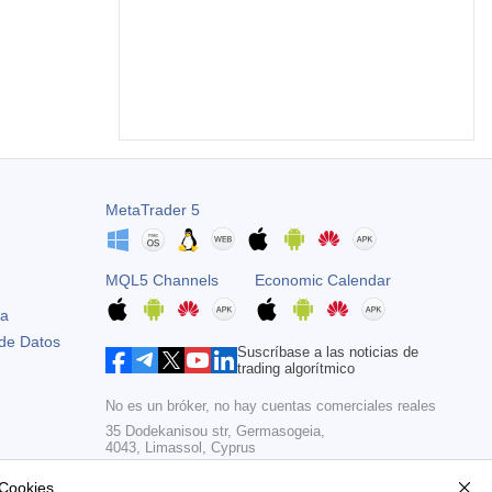
MetaTrader 5
MQL5 Channels
Economic Calendar
ta
 de Datos
Suscríbase a las noticias de
trading algorítmico
No es un bróker, no hay cuentas comerciales reales
35 Dodekanisou str, Germasogeia,
4043, Limassol, Cyprus
Copyright 2000-2026,
MetaQuotes Ltd
 Cookies
.