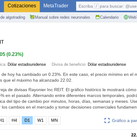
S
Cotizaciones
MetaTrader
Escriba
/
para buscar: @user,
de algotrading
Manual sobre redes neuronales
Calendario
WebT
IT
.05
(
0.23%
)
ica:
Dólar estadounidense
Divisa de beneficio:
Dólar estadounidense
N de hoy ha cambiado un
0.23%
. En este caso, el precio mínimo en el
as que el máximo ha alcanzado 22.02.
reja de divisas Rayonier Inc REIT. El gráfico histórico le mostrará có
% en el pasado. Alternando entre diferentes marcos temporales, podr
mica del tipo de cambio por minutos, horas, días, semanas y meses. Us
r los cambios en el mercado y tomar decisiones comerciales fundamen
H1
H4
D1
W1
MN
Gráfico a pa
22