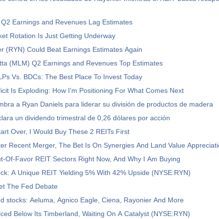
 Q2 Earnings and Revenues Lag Estimates
et Rotation Is Just Getting Underway
r (RYN) Could Beat Earnings Estimates Again
etta (MLM) Q2 Earnings and Revenues Top Estimates
LPs Vs. BDCs: The Best Place To Invest Today
icit Is Exploding: How I’m Positioning For What Comes Next
bra a Ryan Daniels para liderar su división de productos de madera
lara un dividendo trimestral de 0,26 dólares por acción
Start Over, I Would Buy These 2 REITs First
ter Recent Merger, The Bet Is On Synergies And Land Value Appreciat
t-Of-Favor REIT Sectors Right Now, And Why I Am Buying
ock: A Unique REIT Yielding 5% With 42% Upside (NYSE:RYN)
set The Fed Debate
d stocks: Aeluma, Agnico Eagle, Ciena, Rayonier And More
iced Below Its Timberland, Waiting On A Catalyst (NYSE:RYN)