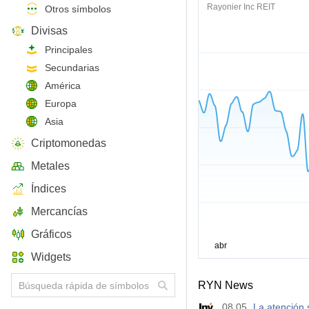
Rayonier Inc REIT
Otros símbolos
Divisas
Principales
Secundarias
América
Europa
Asia
Criptomonedas
Metales
Índices
Mercancías
Gráficos
Widgets
RYN News
08.05
La atención 