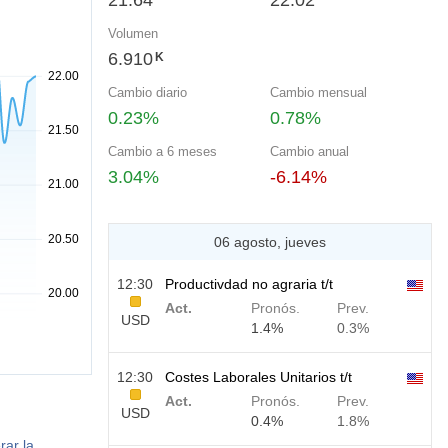
21.64
22.02
Volumen
6.910
K
Cambio diario
Cambio mensual
0.23%
0.78%
Cambio a 6 meses
Cambio anual
3.04%
-6.14%
06 agosto, jueves
12:30
Productivdad no agraria t/t
Act.
Pronós.
Prev.
USD
1.4%
0.3%
12:30
Costes Laborales Unitarios t/t
Act.
Pronós.
Prev.
USD
0.4%
1.8%
rar la