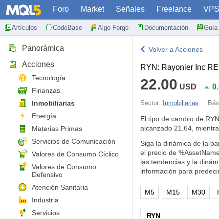
Foro
Market
Señales
Freelance
VP
Artículos
CodeBase
Algo Forge
Documentación
Guía 
Panorámica
Volver a Acciones
Acciones
RYN: Rayonier Inc RE
Tecnología
22.00
USD
0
Finanzas
Inmobiliarias
Sector:
Inmobiliarias
Bás
Energía
El tipo de cambio de RY
alcanzado 21.64, mientr
Materias Primas
Servicios de Comunicación
Siga la dinámica de la pa
el precio de %AssetName
Valores de Consumo Cíclico
las tendencias y la diná
Valores de Consumo
información para predeci
Defensivo
Atención Sanitaria
M5
M15
M30
Industria
Servicios
RYN