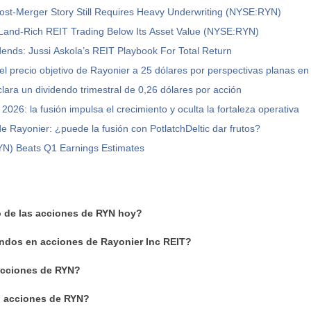
ost-Merger Story Still Requires Heavy Underwriting (NYSE:RYN)
 Land-Rich REIT Trading Below Its Asset Value (NYSE:RYN)
ends: Jussi Askola’s REIT Playbook For Total Return
l precio objetivo de Rayonier a 25 dólares por perspectivas planas e
lara un dividendo trimestral de 0,26 dólares por acción
2026: la fusión impulsa el crecimiento y oculta la fortaleza operativa
e Rayonier: ¿puede la fusión con PotlatchDeltic dar frutos?
YN) Beats Q1 Earnings Estimates
o de las acciones de RYN hoy?
ndos en acciones de Rayonier Inc REIT?
cciones de RYN?
n acciones de RYN?