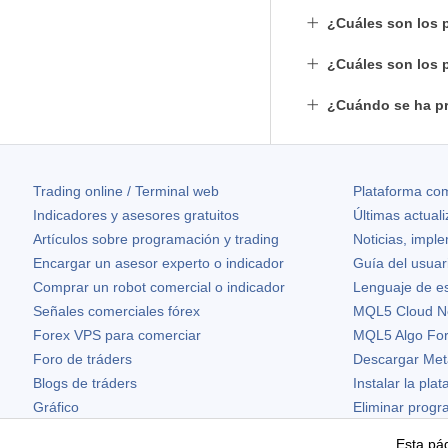
¿Cuáles son los p
¿Cuáles son los 
¿Cuándo se ha pr
Trading online / Terminal web
Plataforma com
Indicadores y asesores gratuitos
Últimas actual
Artículos sobre programación y trading
Noticias, impl
Encargar un asesor experto o indicador
Guía del usuar
Comprar un robot comercial o indicador
Lenguaje de e
Señales comerciales fórex
MQL5 Cloud N
Forex VPS para comerciar
MQL5 Algo Fo
Foro de tráders
Descargar Met
Blogs de tráders
Instalar la pla
Gráfico
Eliminar prog
Widgets gratuitos
Esta pág