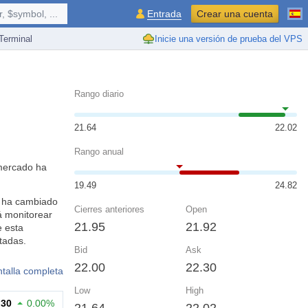
 $symbol, ...
Entrada
Crear una cuenta
erminal
Inicie una versión de prueba del VPS
Rango diario
21.64
22.02
Rango anual
 mercado ha
19.49
24.82
mo ha cambiado
Cierres anteriores
Open
á monitorear
21.95
21.92
e esta
tadas.
Bid
Ask
22.00
22.30
ntalla completa
Low
High
.30
0.00%