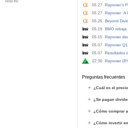
Tesla Inc
05.27
Rayonier's P
05.27
Rayonier: A
05.26
Beyond Divid
05.19
BMO rebaja e
05.15
Rayonier dec
05.07
Rayonier Q1 
05.07
Resultados d
22:30
Rayonier (R
Preguntas frecuentes
¿Cuál es el preci
¿Se pagan divide
¿Cómo comprar a
¿Cómo invertir e