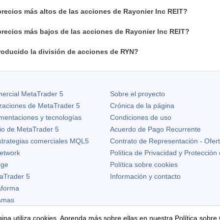
recios más altos de las acciones de Rayonier Inc REIT?
precios más bajos de las acciones de Rayonier Inc REIT?
oducido la división de acciones de RYN?
ercial MetaTrader 5
Sobre el proyecto
izaciones de
MetaTrader 5
Crónica de la página
ementaciones y tecnologías
Condiciones de uso
io de MetaTrader 5
Acuerdo de Pago Recurrente
strategias comerciales MQL5
Contrato de Representación - Ofer
etwork
Política de Privacidad y Protección
rge
Política sobre cookies
aTrader 5
Información y contacto
taforma
ramas
ina utiliza cookies. Aprenda más sobre ellas en nuestra
Política sobre