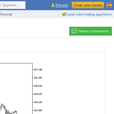
 $symbol, ...
Entrada
Crear una cuenta
erminal
Canal sobre trading algorítmico
Nuevo comentario