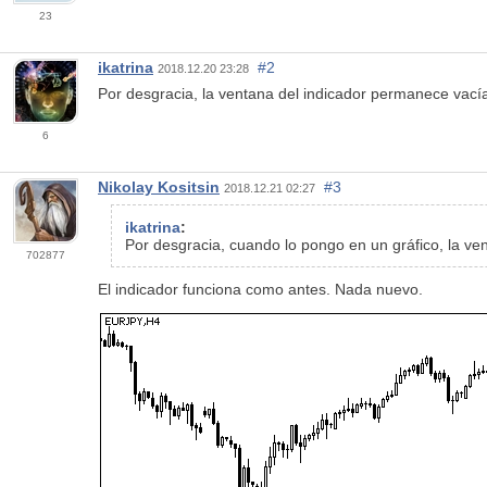
23
ikatrina
#2
2018.12.20 23:28
Por desgracia, la ventana del indicador permanece vac
6
Nikolay Kositsin
#3
2018.12.21 02:27
ikatrina
:
Por desgracia, cuando lo pongo en un gráfico, la ve
702877
El indicador funciona como antes. Nada nuevo.