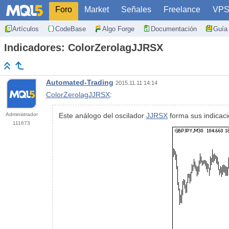
Foro
Market
Señales
Freelance
VP
Artículos
CodeBase
Algo Forge
Documentación
Guía 
Indicadores: ColorZerolagJJRSX
Automated-Trading
2015.11.11 14:14
ColorZerolagJJRSX
:
Administrador
Este análogo del oscilador
JJRSX
forma sus indicac
111673