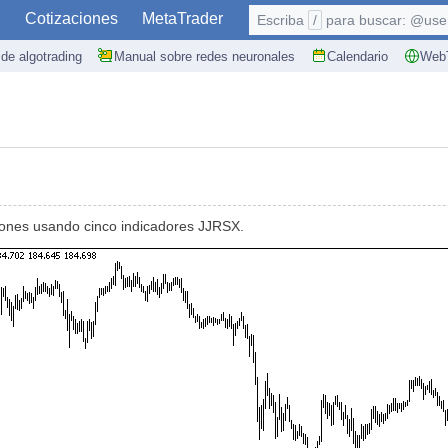
S
Cotizaciones
MetaTrader
Escriba
/
para buscar: @user,
de algotrading
Manual sobre redes neuronales
Calendario
WebT
iones usando cinco indicadores JJRSX.