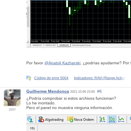
Por favor
@Anatoli Kazharski
, ¿podrías ayudarme? Por f
Código de error 5004
Indicadores: RAVI (Range Action
Guilherme Mendonca
#6
2021.10.06 23:00
¿Podría comprobar si estos archivos funcionan?
Lo he montado.
Pero el panel no muestra ninguna información.
2057