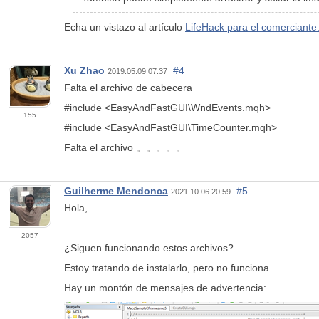
Echa un vistazo al artículo
LifeHack para el comerciante
Xu Zhao
#4
2019.05.09 07:37
Falta el archivo de cabecera
#include <EasyAndFastGUI\WndEvents.mqh>
155
#include <EasyAndFastGUI\TimeCounter.mqh>
Falta el archivo 。。。。。
Guilherme Mendonca
#5
2021.10.06 20:59
Hola,
2057
¿Siguen funcionando estos archivos?
Estoy tratando de instalarlo, pero no funciona.
Hay un montón de mensajes de advertencia: