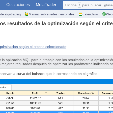
S
Cotizaciones
MetaTrader
Escriba
/
para buscar: @user,
de algotrading
Manual sobre redes neuronales
Calendario
WebT
los resultados de la optimización según el crit
optimización según el criterio seleccionado
:
e la aplicación MQL para el trabajo con los resultados de la optimizaci
ejores resultados después de optimizar los parámetros indicando otro c
bservar la curva del balance que le corresponde en el gráfico.