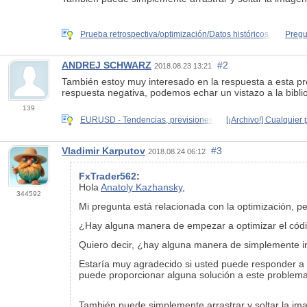
Prueba retrospectiva/optimización/Datos históricos de
Pregu
ANDREJ SCHWARZ
#2
2018.08.23 13:21
También estoy muy interesado en la respuesta a esta p
respuesta negativa, podemos echar un vistazo a la bibli
139
EURUSD - Tendencias, previsiones
[¡Archivo!] Cualquier
Vladimir Karputov
#3
2018.08.24 06:12
FxTrader562
:
Hola
Anatoly Kazhansky
,
344592
Mi pregunta está relacionada con la optimización, per
¿Hay alguna manera de empezar a optimizar el códi
Quiero decir, ¿hay alguna manera de simplemente inic
Estaría muy agradecido si usted puede responder a e
puede proporcionar alguna solución a este problema
También puede simplemente arrastrar y soltar la im