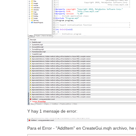
Y hay 1 mensaje de error:
Para el Error - "AddItem" en CreateGui.mqh archivo, he r