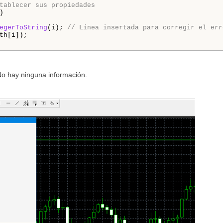
tablecer sus propiedades


egerToString
(i); 
// Línea insertada para corregir el err
th[i]);  

 No hay ninguna información.