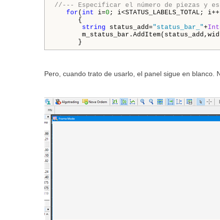
//--- Especificar el número de piezas y es
for
(
int
 i=
0
; i<STATUS_LABELS_TOTAL; i++)
      {

string
 status_add=
"status_bar_"
+
Int
       m_status_bar.AddItem(status_add,wid
      }
Pero, cuando trato de usarlo, el panel sigue en blanco.