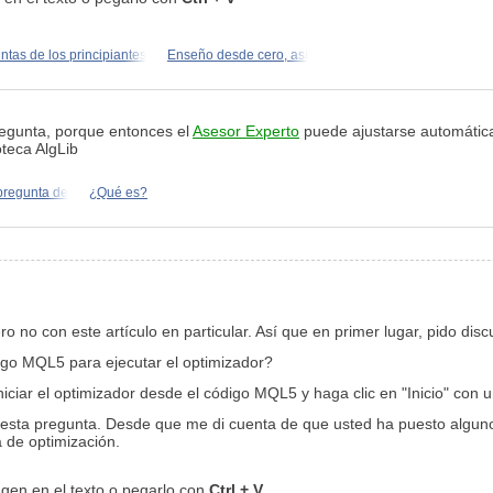
ntas de los principiantes
Enseño desde cero, así
regunta, porque entonces el
Asesor Experto
puede ajustarse automátic
oteca AlgLib
 pregunta de
¿Qué es?
o no con este artículo en particular. Así que en primer lugar, pido dis
go MQL5 para ejecutar el optimizador?
iar el optimizador desde el código MQL5 y haga clic en "Inicio" con un
sta pregunta. Desde que me di cuenta de que usted ha puesto algunos 
 de optimización.
agen en el texto o pegarlo con
Ctrl + V