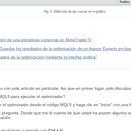
Fig. 3. Selección de las curvas en el gráfico.
ación de una estrategia comercial en MetaTrader 5"
Guardar los resultados de la optimización de un Asesor Experto en base
tados de la optimización mediante la interfaz gráfica"
 con este artículo en particular. Así que en primer lugar, pido disculp
MQL5 para ejecutar el optimizador?
el optimizador desde el código MQL5 y haga clic en "Inicio" con una fe
 pregunta. Desde que me di cuenta de que usted ha puesto algunos artí
zación.
 en el texto o pegarlo con
Ctrl + V