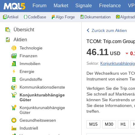
Forum
Market
Signale
Freelance
VP
Artikel
CodeBase
Algo Forge
Dokumentation
Algotra
Übersicht
Zurück zum Aktien
Aktien
TCOM: Trip.com Group 
Technologie
46.11
USD
0
Finanzen
Immobilien
Sektor:
Konjunkturabhängig
Energie
Der Wechselkurs von TC
Instrument von einem Tie
Grundstoffe
Kommunikationsdienste
Verfolgen Sie die Trip.c
Sie schnell auf Marktve
Konjunkturabhängige
Güter
können Sie Kurstrends u
Sie diese Informationen
Konjunkturunabhängige
treffen.
Güter
Gesundheitswesen
M15
M30
H1
Industriell