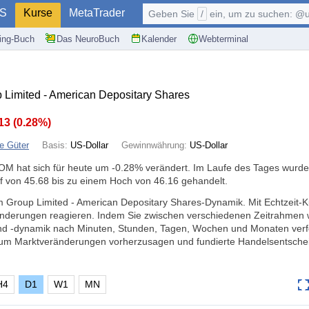
S
Kurse
MetaTrader
Geben Sie
/
ein, um zu suchen: @user, $symb
ding-Buch
Das NeuroBuch
Kalender
Webterminal
Limited - American Depositary Shares
.13
(
0.28%
)
e Güter
Basis:
US-Dollar
Gewinnwährung:
US-Dollar
OM hat sich für heute um
-0.28%
verändert. Im Laufe des Tages wurde
f von 45.68 bis zu einem Hoch von 46.16 gehandelt.
om Group Limited - American Depositary Shares-Dynamik. Mit Echtzeit-
ränderungen reagieren. Indem Sie zwischen verschiedenen Zeitrahmen 
nd -dynamik nach Minuten, Stunden, Tagen, Wochen und Monaten verf
, um Marktveränderungen vorherzusagen und fundierte Handelsentsch
H4
D1
W1
MN