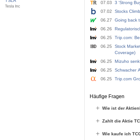
TSLA
07.03
3 ‘Strong B
Tesla Inc
07.02
Stocks Clim
06.27
Going back t
06.26
Regulatorisc
06.25
Trip.com: B
06.25
Stock Market
Coverage)
06.25
Mizuho senkt
06.25
Schwacher Au
06.25
Trip.com Gr
Häufige Fragen
Wie ist der Akti
Zahlt die Aktie 
Wie kaufe ich TC