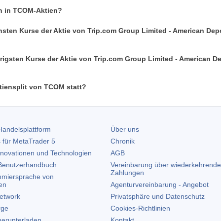
an in TCOM-Aktien?
hsten Kurse der Aktie von Trip.com Group Limited - American Dep
rigsten Kurse der Aktie von Trip.com Group Limited - American D
tiensplit von TCOM statt?
andelsplattform
Über uns
 für
MetaTrader 5
Chronik
nnovationen und Technologien
AGB
enutzerhandbuch
Vereinbarung über wiederkehrende
Zahlungen
miersprache von
en
Agenturvereinbarung - Angebot
etwork
Privatsphäre und Datenschutz
rge
Cookies-Richtlinien
erunterladen
Kontakt