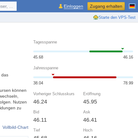
ol, ...
Einloggen
Zugang erhalten
Starte den VPS-Test
Tagesspanne
45.68
46.16
Jahresspanne
 das
38.04
78.99
Kursen können
Vorheriger Schlusskurs
Eröffnung
wechseln,
46.24
45.95
olgen. Nutzen
eidungen zu
Bid
Ask
46.11
46.41
Vollbild-Chart
Tief
Hoch