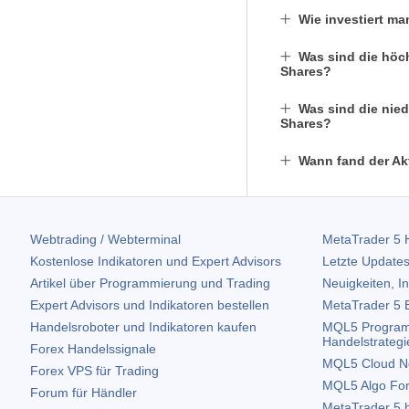
Wie investiert m
Was sind die höc
Shares?
Was sind die nied
Shares?
Wann fand der Ak
Webtrading / Webterminal
MetaTrader 5
H
Kostenlose Indikatoren und Expert Advisors
Letzte Updates
Artikel über Programmierung und Trading
Neuigkeiten, I
Expert Advisors und Indikatoren bestellen
MetaTrader 5
B
Handelsroboter und Indikatoren kaufen
MQL5 Program
Handelstrategi
Forex Handelssignale
MQL5 Cloud N
Forex VPS für Trading
MQL5 Algo Fo
Forum für Händler
MetaTrader 5
h