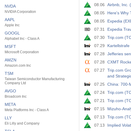
08.06
Airbnb, Inc
NVDA
NVIDIA Corporation
08.05
Here's Why 
AAPL
08.05
Expedia (EX
Apple Inc
07.31
Expedia Trav
GOOGL
07.30
Trip.com (T
Alphabet Inc - Class A
07.29
Kartellstrafe
MSFT
Microsoft Corporation
07.28
Jefferies se
AMZN
07.28
CXMT Rocket
Amazon.com Inc
07.27
Trip.com Gro
TSM
and Strategi
Taiwan Semiconductor Manufacturing
Company Ltd
07.25
China: 700-M
AVGO
07.24
Trip.com (T
Broadcom Inc
07.21
Trip.com (TC
META
07.15
Mizuho-Analy
Meta Platforms Inc - Class A
07.13
Trip.com (T
LLY
Eli Lilly and Company
07.13
Implied Volat