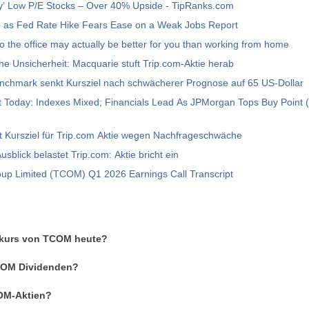
uy’ Low P/E Stocks – Over 40% Upside - TipRanks.com
b as Fed Rate Hike Fears Ease on a Weak Jobs Report
o the office may actually be better for you than working from home
he Unsicherheit: Macquarie stuft Trip.com-Aktie herab
enchmark senkt Kursziel nach schwächerer Prognose auf 65 US-Dollar
 Today: Indexes Mixed; Financials Lead As JPMorgan Tops Buy Point (
 Kursziel für Trip.com Aktie wegen Nachfrageschwäche
sblick belastet Trip.com: Aktie bricht ein
oup Limited (TCOM) Q1 2026 Earnings Call Transcript
enkurs von TCOM heute?
TCOM Dividenden?
OM-Aktien?