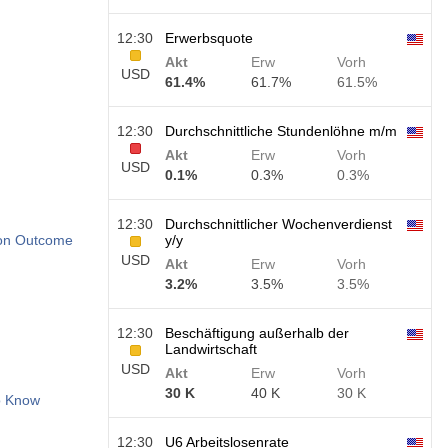
12:30
Erwerbsquote
Akt
Erw
Vorh
USD
61.4%
61.7%
61.5%
12:30
Durchschnittliche Stundenlöhne m/m
Akt
Erw
Vorh
USD
0.1%
0.3%
0.3%
12:30
Durchschnittlicher Wochenverdienst
tion Outcome
y/y
USD
Akt
Erw
Vorh
3.2%
3.5%
3.5%
12:30
Beschäftigung außerhalb der
Landwirtschaft
USD
Akt
Erw
Vorh
30 K
40 K
30 K
o Know
12:30
U6 Arbeitslosenrate