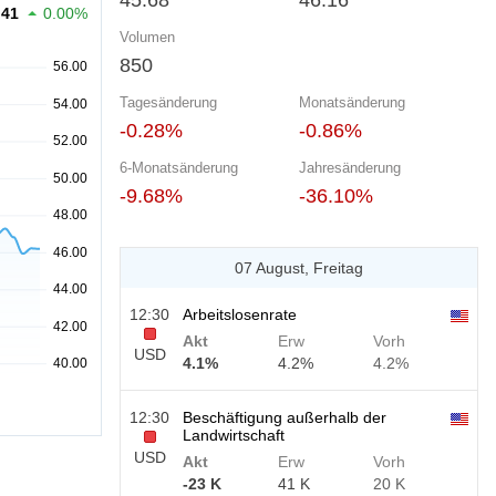
45.68
46.16
.41
0.00%
Volumen
850
Tagesänderung
Monatsänderung
-0.28%
-0.86%
6-Monatsänderung
Jahresänderung
-9.68%
-36.10%
07 August, Freitag
12:30
Arbeitslosenrate
Akt
Erw
Vorh
USD
4.1%
4.2%
4.2%
12:30
Beschäftigung außerhalb der
Landwirtschaft
USD
Akt
Erw
Vorh
-23 K
41 K
20 K