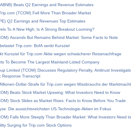
. (ABNB) Beats Q2 Earnings and Revenue Estimates
Trip.com (TCOM) Fell More Than Broader Market
PE) Q2 Earnings and Revenues Top Estimates
els To A New High; Is A Strong Breakout Looming?
COM) Ascends But Remains Behind Market: Some Facts to Note
 belastet Trip.com: BofA senkt Kursziel
nkt Kursziel für Trip.com Aktie wegen schwächerer Reisenachfrage
s To Become The Largest Mainland-Listed Company
up Limited (TCOM) Discusses Regulatory Penalty, Antitrust Investiga
c Response Transcript
illionen-Dollar-Strafe für Trip.com wegen Missbrauchs der Marktmacht
COM) Beats Stock Market Upswing: What Investors Need to Know
OM) Stock Slides as Market Rises: Facts to Know Before You Trade
se: Die aussichtsreichsten US-Technologie-Aktien im Fokus
COM) Falls More Steeply Than Broader Market: What Investors Need t
ility Surging for Trip.com Stock Options