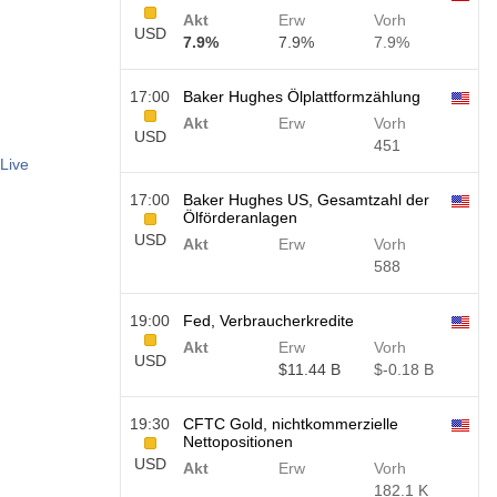
Akt
Erw
Vorh
USD
7.9%
7.9%
7.9%
17:00
Baker Hughes Ölplattformzählung
Akt
Erw
Vorh
USD
451
Live
17:00
Baker Hughes US, Gesamtzahl der
Ölförderanlagen
USD
Akt
Erw
Vorh
588
19:00
Fed, Verbraucherkredite
Akt
Erw
Vorh
USD
$​11.44 B
$​-0.18 B
19:30
CFTC Gold, nichtkommerzielle
Nettopositionen
USD
Akt
Erw
Vorh
182.1 K