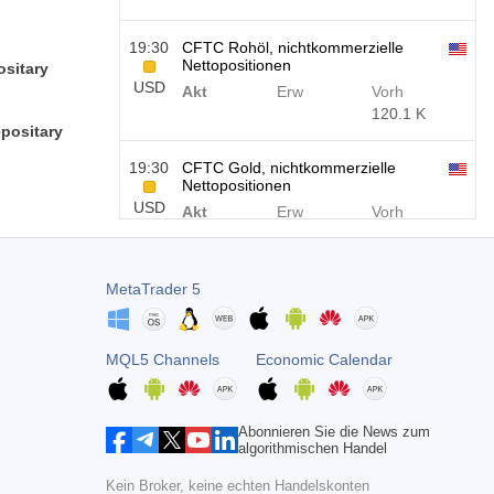
19:30
CFTC Rohöl, nichtkommerzielle
Nettopositionen
ositary
USD
Akt
Erw
Vorh
120.1 K
epositary
19:30
CFTC Gold, nichtkommerzielle
Nettopositionen
USD
Akt
Erw
Vorh
-17.2 K
19:30
CFTC Nasdaq 100,
MetaTrader 5
Nichtkommerzielle Nettopositionen
USD
Akt
Erw
Vorh
4.9 K
MQL5 Channels
Economic Calendar
Abonnieren Sie die News zum
algorithmischen Handel
Kein Broker, keine echten Handelskonten