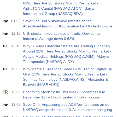
588
63%; Here Are 20 Stocks Moving Premarket -
AlphaTON Capital (NASDAQ:ATON), Baiya
19:00
Fed, Verbraucherkredite
International Group (NASDAQ:BIYA)
Akt
Erw
Vorh
01.05
SaverOne und VisionWave unterzeichnen
USD
$​11.44 B
$​-0.18 B
Absichtserklärung für Kooperation bei HF-Technologie
12.16
U.S. stocks mixed at close of trade; Dow Jones
19:30
CFTC Gold, nichtkommerzielle Nettopositionen
Industrial Average down 0.62%
Akt
Erw
Vorh
12.16
Why B. Riley Financial Shares Are Trading Higher By
USD
182.1 K
Around 25%; Here Are 20 Stocks Moving Premarket -
Adagio Medical Holdings (NASDAQ:ADGM), Aldeyra
19:30
CFTC Rohöl, nichtkommerzielle Nettopositionen
Therapeutics (NASDAQ:ALDX)
Akt
Erw
Vorh
12.09
Why Mama's Creations Shares Are Trading Higher By
USD
120.1 K
Over 13%; Here Are 20 Stocks Moving Premarket -
Senmiao Technology (NASDAQ:AIHS), Alexander &
Baldwin (NYSE:ALEX)
19:30
CFTC Gold, nichtkommerzielle Nettopositionen
15:00
Upcoming Stock Splits This Week (December 8 to
Akt
Erw
Vorh
USD
December 12) – Stay Invested - TipRanks.com
-17.2 K
12.05
SaverOne: Anpassung des ADS-Verhältnisses an der
NASDAQ entspricht einer 1:3-Aktienzusammenlegung
19:30
CFTC Nasdaq 100, Nichtkommerzielle Nettopositionen
Akt
Erw
Vorh