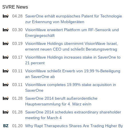
SVRE News
12:30
Durchschnittlicher Wochenverdienst y/y
04.28
SaverOne erhält europäisches Patent für Technologie
Akt
Erw
Vorh
USD
zur Erkennung von Mobilgeräten
3.5%
3.5%
03.30
VisionWave erweitert Plattform um RF-Sensorik und
Energiegeschäft
12:30
Beschäftigung außerhalb der Landwirtschaft
Akt
Erw
Vorh
03.19
VisionWave Holdings übernimmt VisionWave Israel,
USD
40 K
49 K
ernennt neuen CEO und schließt Beratungsvertrag
03.17
VisionWave Holdings increases stake in SaverOne to
12:30
U6 Arbeitslosenrate
21 percent
Akt
Erw
Vorh
03.11
VisionWave schließt Erwerb von 19,99 %-Beteiligung
USD
7.9%
7.9%
an SaverOne ab
03.11
VisionWave completes 19.99% stake acquisition in
17:00
Baker Hughes Ölplattformzählung
SaverOne
Akt
Erw
Vorh
01.28
SaverOne 2014 beruft außerordentliche
USD
451
Hauptversammlung für 4. März ein/n
01.28
SaverOne 2014 schedules extraordinary shareholder
17:00
Baker Hughes US, Gesamtzahl der Ölförderanlagen
meeting for March 4
Akt
Erw
Vorh
01.20
Why Rapt Therapeutics Shares Are Trading Higher By
USD