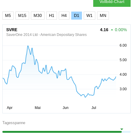
Vollbild-Chart
M5
M15
M30
H1
H4
D1
W1
MN
SVRE
4.16
0.00%
SaverOne 2014 Ltd - American Depositary Shares
Tagesspanne