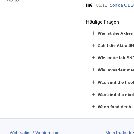
Tesla Inc
05.11
Sonida Q1 2
Häufige Fragen
Wie ist der Akti
Zahlt die Aktie 
Wie kaufe ich SN
Wie investiert m
Was sind die höch
Was sind die nied
Wann fand der Ak
Webtrading / Webterminal
MetaTrader 5
H