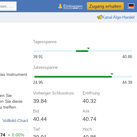
ol, ...
Einloggen
Zugang erhalten
Kanal Algo-Handel
Tagesspanne
39.91
40.86
Jahresspanne
das Instrument
24.95
44.39
Vorheriger Schlusskurs
Eröffnung
en Sie
39.84
40.32
n Sie diese
 treffen.
Bid
Ask
40.44
40.74
Vollbild-Chart
Tief
Hoch
.74
0.00%