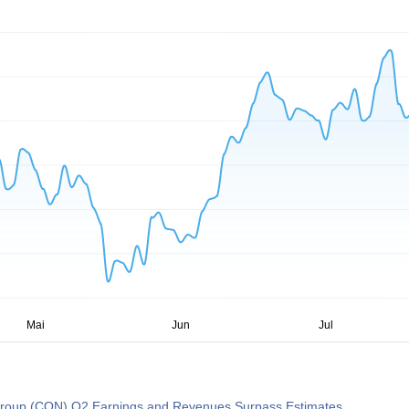
roup (CON) Q2 Earnings and Revenues Surpass Estimates