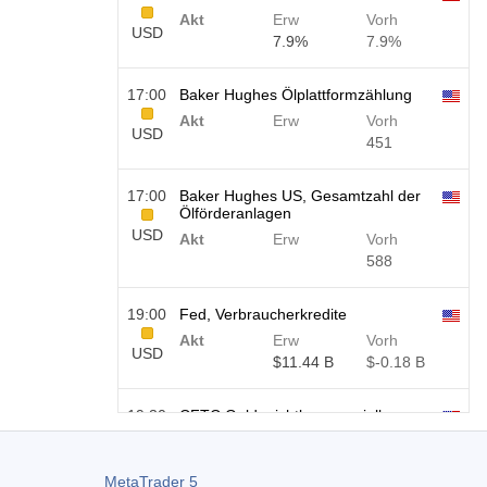
Akt
Erw
Vorh
USD
7.9%
7.9%
17:00
Baker Hughes Ölplattformzählung
Akt
Erw
Vorh
USD
451
17:00
Baker Hughes US, Gesamtzahl der
Ölförderanlagen
USD
Akt
Erw
Vorh
588
19:00
Fed, Verbraucherkredite
Akt
Erw
Vorh
USD
$​11.44 B
$​-0.18 B
19:30
CFTC Gold, nichtkommerzielle
Nettopositionen
USD
Akt
Erw
Vorh
182.1 K
MetaTrader 5