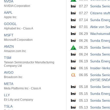
NVDA
NVIDIA Corporation
07.27
Sonida Senio
AAPL
07.27
Citizens stu
Apple Inc
07.14
Sunda Energ
GOOGL
07.01
Aktie von So
Alphabet Inc - Class A
06.29
Wachstumsdyn
MSFT
Microsoft Corporation
06.26
Sunda Energy
AMZN
06.25
Sonida Senio
Amazon.com Inc
06.24
Sonida Senio
TSM
06.19
Sunda Energy
Taiwan Semiconductor Manufacturing
Company Ltd
06.16
Insider-Verk
AVGO
06.05
Sonida Seni
Broadcom Inc
(NYSE:SNDA
META
05.18
Sonida Senio
Meta Platforms Inc - Class A
05.15
Sunda Energ
LLY
Eli Lilly and Company
05.13
Sonida Senio
TSLA
05.13
Sonida Senio