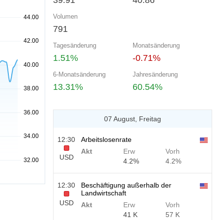
39.91
40.86
Volumen
791
Tagesänderung
Monatsänderung
1.51%
-0.71%
6-Monatsänderung
Jahresänderung
13.31%
60.54%
07 August, Freitag
12:30
Arbeitslosenrate
Akt
Erw
Vorh
USD
4.2%
4.2%
12:30
Beschäftigung außerhalb der
Landwirtschaft
USD
Akt
Erw
Vorh
41 K
57 K