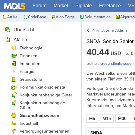
Forum
Market
Signale
Freelance
VP
Artikel
CodeBase
Algo Forge
Dokumentation
Algotra
Übersicht
Zurück zum Aktien
Aktien
SNDA: Sonida Senior L
Technologie
40.44
USD
0
Finanzen
Immobilien
Sektor:
Gesundheitswesen
Energie
Der Wechselkurs von SND
von einem Tief von 39.91
Grundstoffe
Kommunikationsdienste
Verfolgen Sie die Sonida 
Marktveränderungen reag
Konjunkturabhängige Güter
Kurstrends und -dynamik
Konjunkturunabhängige
Informationen, um Markt
Güter
Gesundheitswesen
M5
M15
M30
Industriell
Versorgungsunternehmen
SNDA