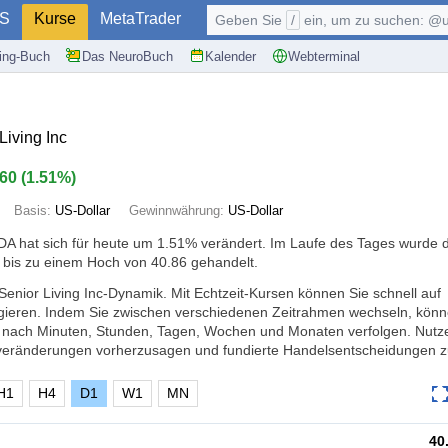
S
Kurse
MetaTrader
Geben Sie
/
ein, um zu suchen: @user, $symb
ding-Buch
Das NeuroBuch
Kalender
Webterminal
iving Inc
.60
(
1.51%
)
Basis:
US-Dollar
Gewinnwährung:
US-Dollar
A hat sich für heute um
1.51%
verändert. Im Laufe des Tages wurde 
 bis zu einem Hoch von 40.86 gehandelt.
Senior Living Inc-Dynamik. Mit Echtzeit-Kursen können Sie schnell auf
ieren. Indem Sie zwischen verschiedenen Zeitrahmen wechseln, könn
 nach Minuten, Stunden, Tagen, Wochen und Monaten verfolgen. Nutze
veränderungen vorherzusagen und fundierte Handelsentscheidungen zu
H1
H4
D1
W1
MN
40