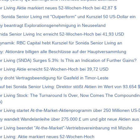
r Living Aktie markiert neues 52-Wochen-Hoch bei 42,87 $
ft Sonida Senior Living mit "Outperform" und Kursziel 50 US-Dollar ein
y beantragt Explorationsgenehmigung in Neuseeland
nida Senior Living Inc erreicht 52-Wochen-Hoch bei 41,93 USD
amik: RBC Capital hebt Kursziel für Sonida Senior Living an
: Aktionäre billigen alle Beschlüsse auf der Hauptversammlung
r Living (SNDA) Surges 5.3%: Is This an Indication of Further Gains?
r Living Aktie erreicht 52-Wochen-Hoch bei 39,72 USD
 droht Vertragsbeendigung für Gasfeld in Timor-Leste
auf bei Sonida Senior Living: Direktor stößt Aktien im Wert von 93.654 
or Living Stock: The Turnaround Is Over, Now Comes The Compoundi
)
r Living startet At-the-Market-Aktienprogramm über 250 Millionen US-D
y wandelt Wandelanleihe über 275.000 £ um und gibt neue Aktien aus
r Living beendet "At-the-Market"-Vertriebsvereinbarung mit Mizuho
r Living: Aktie markiert neues 52-Wochen-Hoch