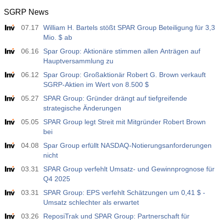
SGRP News
12:30
Durchschnittlicher Wochenverdienst y/y
07.17
William H. Bartels stößt SPAR Group Beteiligung für 3,3
Akt
Erw
Vorh
USD
Mio. $ ab
3.5%
3.5%
06.16
Spar Group: Aktionäre stimmen allen Anträgen auf
Hauptversammlung zu
12:30
Beschäftigung außerhalb der Landwirtschaft
Akt
Erw
Vorh
06.12
Spar Group: Großaktionär Robert G. Brown verkauft
USD
40 K
49 K
SGRP-Aktien im Wert von 8.500 $
05.27
SPAR Group: Gründer drängt auf tiefgreifende
12:30
U6 Arbeitslosenrate
strategische Änderungen
Akt
Erw
Vorh
05.05
SPAR Group legt Streit mit Mitgründer Robert Brown
USD
7.9%
7.9%
bei
04.08
Spar Group erfüllt NASDAQ-Notierungsanforderungen
17:00
Baker Hughes Ölplattformzählung
nicht
Akt
Erw
Vorh
03.31
SPAR Group verfehlt Umsatz- und Gewinnprognose für
USD
451
Q4 2025
03.31
SPAR Group: EPS verfehlt Schätzungen um 0,41 $ -
17:00
Baker Hughes US, Gesamtzahl der Ölförderanlagen
Umsatz schlechter als erwartet
Akt
Erw
Vorh
03.26
ReposiTrak und SPAR Group: Partnerschaft für
USD