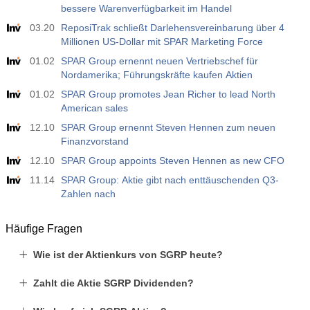
588
bessere Warenverfügbarkeit im Handel
03.20
ReposiTrak schließt Darlehensvereinbarung über 4
19:00
Fed, Verbraucherkredite
Millionen US-Dollar mit SPAR Marketing Force
Akt
Erw
Vorh
USD
01.02
SPAR Group ernennt neuen Vertriebschef für
$​11.44 B
$​-0.18 B
Nordamerika; Führungskräfte kaufen Aktien
01.02
SPAR Group promotes Jean Richer to lead North
19:30
CFTC Gold, nichtkommerzielle Nettopositionen
American sales
Akt
Erw
Vorh
USD
12.10
SPAR Group ernennt Steven Hennen zum neuen
182.1 K
Finanzvorstand
12.10
SPAR Group appoints Steven Hennen as new CFO
19:30
CFTC Rohöl, nichtkommerzielle Nettopositionen
11.14
Akt
SPAR Group: Aktie gibt nach enttäuschenden Q3-
Erw
Vorh
USD
Zahlen nach
120.1 K
19:30
CFTC Gold, nichtkommerzielle Nettopositionen
Häufige Fragen
Akt
Erw
Vorh
USD
Wie ist der Aktienkurs von SGRP heute?
-17.2 K
Zahlt die Aktie SGRP Dividenden?
19:30
CFTC Nasdaq 100, Nichtkommerzielle Nettopositionen
Akt
Erw
Vorh