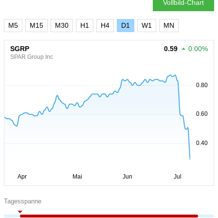
Vollbild-Chart
M5
M15
M30
H1
H4
D1
W1
MN
SGRP
0.59
0.00%
SPAR Group Inc
Tagesspanne