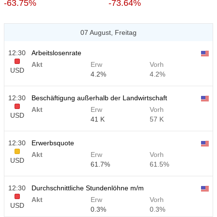
-63.75%
-73.64%
07 August, Freitag
12:30
Arbeitslosenrate
Akt
Erw
Vorh
USD
4.2%
4.2%
12:30
Beschäftigung außerhalb der Landwirtschaft
Akt
Erw
Vorh
USD
41 K
57 K
12:30
Erwerbsquote
Akt
Erw
Vorh
USD
61.7%
61.5%
12:30
Durchschnittliche Stundenlöhne m/m
Akt
Erw
Vorh
USD
0.3%
0.3%