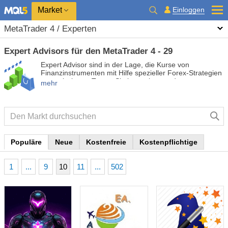
Market
Einloggen
MetaTrader 4 / Experten
Expert Advisors für den MetaTrader 4 - 29
Expert Advisor sind in der Lage, die Kurse von
Finanzinstrumenten mit Hilfe spezieller Forex-Strategien
zu analysieren. Testen Sie kostenlose und
mehr
kostenpflichtige Expert Advisor, um Ihren Handel zu
automatisieren und profitabler zu machen.
Populäre
Neue
Kostenfreie
Kostenpflichtige
1
...
9
10
11
...
502