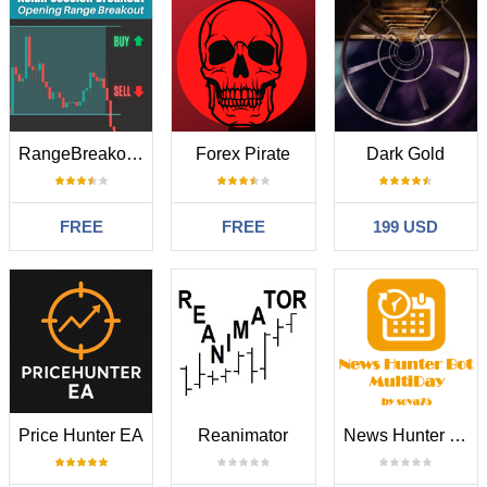
RangeBreakout EA MT4
Forex Pirate
Dark Gold
FREE
FREE
199 USD
Price Hunter EA
Reanimator
News Hunter Bot MultiDay