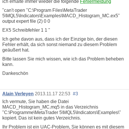
ich erhalte immer wieder die folgende
Fehlermeldung
"can't open "C:\Program Files\MetaTrader
5\MQL5\Indicators\Examples\MACD_Histogram_MC.ex5"
output expert file (2)
0
0
EX5 Schreibfehler
1
1 "
Ich gehe davon aus, dass ich der Einzige bin, der diesen
Fehler erhält, da sich sonst niemand zu diesem Problem
geäußert hat.
Bitte lassen Sie mich wissen, wie ich das Problem beheben
kann.
Dankeschön
Alain Verleyen
2013.11.17 22:53
#3
Ich vermute, Sie haben die Datei
MACD_Histogram_MC.mq5 in das Verzeichnis
"C:\Programme\MetaTrader 5\MQL5\Indicators\Examples\"
kopiert. Das ist kein gutes Verzeichnis.
Ihr Problem ist ein UAC-Problem, Sie können es mit diesem