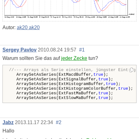
Autor:
ak20 ak20
Sergey Pavlov
2010.08.24 19:57
#1
Warum sollten Sie das auf
jeder Zecke
tun?
//--- Arrays als Serie einstellen, jüngster Eintrag 
   ArraySetAsSeries(ExtMacdBuffer,
true
);

   ArraySetAsSeries(ExtSignalBuffer,
true
);

   ArraySetAsSeries(ExtHistogramBuffer,
true
);

   ArraySetAsSeries(ExtHistogramColorBuffer,
true
);

   ArraySetAsSeries(ExtFastMaBuffer,
true
);

   ArraySetAsSeries(ExtSlowMaBuffer,
true
);
Jabz
2013.11.17 22:34
#2
Hallo