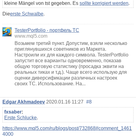
kleine Mängel von tst gegeben. Es
sollte korrigiert werden
.
Die
erste Schwalbe
.
TesterPortfolio - портфель ТС
www.mql5.com
Возьмем третий пункт. Допустим, взяли несколько
приглянувшихся советников из Маркета.
Настроили их для каждого символа. TesterPortfolio
запустит все варианты одновременно, показав
общую торговую статистику (просадка эквити на
реальных тиках и т.д.). Чаще всего использую для
оценки диверсификации различных настроек
своих ТС. Использование. На...
Edgar Akhmadeev
2020.01.16 11:27
#8
fxsaber
:
Erste Schlucke
.
https://www.mql5.com/ru/blogs/post/732868#comment_1461
4000