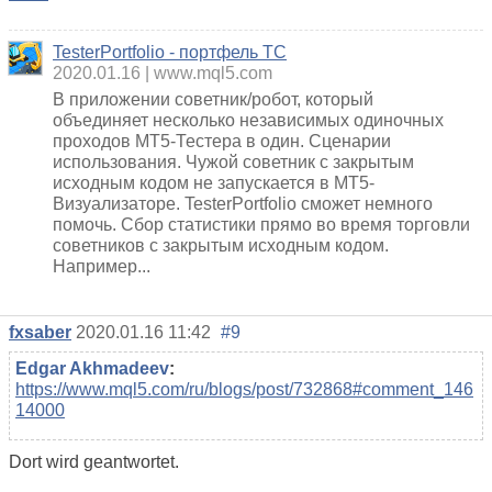
TesterPortfolio - портфель ТС
2020.01.16
www.mql5.com
В приложении советник/робот, который
объединяет несколько независимых одиночных
проходов MT5-Тестера в один. Сценарии
использования. Чужой советник с закрытым
исходным кодом не запускается в MT5-
Визуализаторе. TesterPortfolio сможет немного
помочь. Сбор статистики прямо во время торговли
советников с закрытым исходным кодом.
Например...
fxsaber
2020.01.16 11:42
#9
Edgar Akhmadeev
:
https://www.mql5.com/ru/blogs/post/732868#comment_146
14000
Dort wird geantwortet.