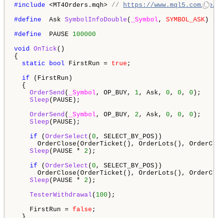
#include 
<MT4Orders.mqh> 
// 
https://www.mql5.com/de/
#define 
 Ask 
SymbolInfoDouble
(
_Symbol
, 
SYMBOL_ASK
)

#define 
 PAUSE 
100000
void
OnTick
()

{

static
bool
 FirstRun = 
true
;

if
 (FirstRun)

  {

OrderSend
(
_Symbol
, OP_BUY, 
1
, Ask, 
0
, 
0
, 
0
);

Sleep
(PAUSE);

OrderSend
(
_Symbol
, OP_BUY, 
2
, Ask, 
0
, 
0
, 
0
);

Sleep
(PAUSE);

if
 (
OrderSelect
(
0
, SELECT_BY_POS))

      OrderClose(OrderTicket(), OrderLots(), OrderCl
Sleep
(PAUSE * 
2
);

if
 (
OrderSelect
(
0
, SELECT_BY_POS))

      OrderClose(OrderTicket(), OrderLots(), OrderCl
Sleep
(PAUSE * 
2
);

TesterWithdrawal
(
100
);    

    FirstRun = 
false
;

  }
