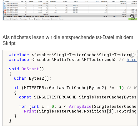
Als nächstes lesen wir die entsprechende tst-Datei mit dem
Skript.
#include 
<fxsaber\SingleTesterCache\SingleTesterCach
#include 
<fxsaber\MultiTester\MTTester.mqh> 
// 
https
void
OnStart
()

{  

uchar
 Bytes2[];

if
 (MTTESTER::GetLastTstCache(Bytes2) != -
1
) 
// We
  {

const
 SINGLETESTERCACHE SingleTesterCache(Bytes2
for
 (
int
 i = 
0
; i < 
ArraySize
(SingleTesterCache.
Print
(SingleTesterCache.Positions[i].ToString()
  }

}