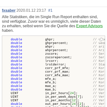
fxsaber
2020.01.12 23:17
#1
Alle Statistiken, die im Single Run Report enthalten sind,
sind verfügbar. Zuvor war es unmöglich, viele dieser Daten
zu erhalten, selbst wenn Sie die Quelle des
Expert Advisors
haben.
double
            ghpr;                    
// Geom
double
            ghprpercent;             
// Geom
double
            ahpr;                    
// arit
double
            ahprpercent;             
// Arit
double
            zscore;                  
// Seri
double
            zscorepercent;           
// Seri
double
            lrcorr;                  
// Korr
double
            lrstderror;              
// Stan
double
            corr_prf_mfe;            
// Korr
double
            corr_prf_mae;            
// Korr
double
            corr_mfe_mae;            
// Korr
double
            mfe_a;                   
// Korr
double
            mfe_b;                   
// Korr
double
            mae_a;                   
// Korr
double
            mae_b;                   
// Korr
  UINT              in_per_hours[
24
];        
// Vert
  UINT              in_per_week_days[
7
];     
// Vert
  UINT              in_per_months[
12
];       
// Vert
double
            out_per_hours[
24
][
2
];    
// Vert