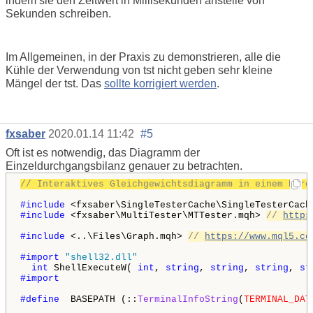
indem sie den Zeitwert in Millisekunden anstelle von
Sekunden schreiben.
Im Allgemeinen, in der Praxis zu demonstrieren, alle die
Kühle der Verwendung von tst nicht geben sehr kleine
Mängel der tst. Das
sollte korrigiert werden
.
fxsaber
2020.01.14 11:42
#5
Oft ist es notwendig, das Diagramm der
Einzeldurchgangsbilanz genauer zu betrachten.
// Interaktives Gleichgewichtsdiagramm in einem Durc
#include 
<fxsaber\SingleTesterCache\SingleTesterCach
#include 
<fxsaber\MultiTester\MTTester.mqh> 
// 
https
#include 
<..\Files\Graph.mqh> 
// 
https://www.mql5.co
#import 
"shell32.dll"
int
 ShellExecuteW( 
int
, 
string
, 
string
, 
string
, 
st
#import

#define 
 BASEPATH (::
TerminalInfoString
(
TERMINAL_DAT