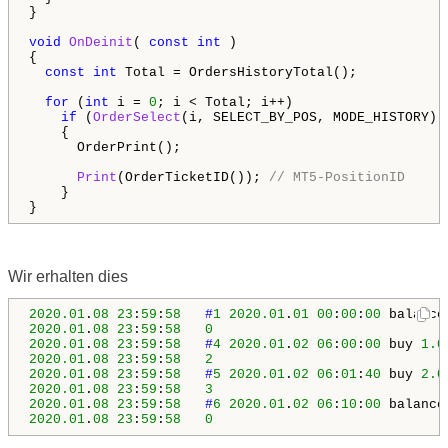
}

void
OnDeinit
( 
const
int
 )

{

const
int
 Total = OrdersHistoryTotal();

for
 (
int
 i = 
0
; i < Total; i++)

if
 (
OrderSelect
(i, SELECT_BY_POS, MODE_HISTORY))

    {

      OrderPrint();

Print
(OrderTicketID()); 
// MT5-PositionID
    }

}
Wir erhalten dies
2020.01
.
08
23
:
59
:
58
#
1
2020.01
.
01
00
:
00
:
00
 balance
2020.01
.
08
23
:
59
:
58
0
2020.01
.
08
23
:
59
:
58
#
4
2020.01
.
02
06
:
00
:
00
 buy 
1.0
2020.01
.
08
23
:
59
:
58
2
2020.01
.
08
23
:
59
:
58
#
5
2020.01
.
02
06
:
01
:
40
 buy 
2.0
2020.01
.
08
23
:
59
:
58
3
2020.01
.
08
23
:
59
:
58
#
6
2020.01
.
02
06
:
10
:
00
 balance
2020.01
.
08
23
:
59
:
58
0