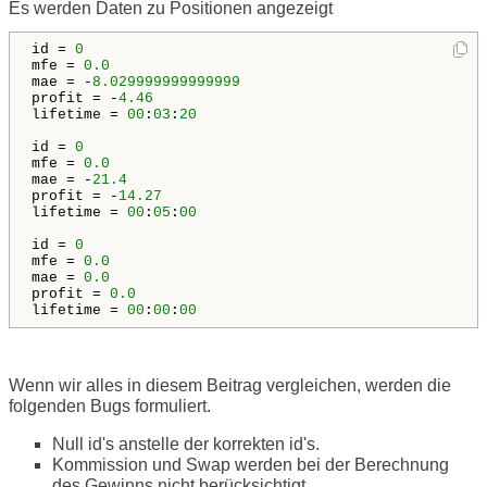
Es werden Daten zu Positionen angezeigt
id = 
0
mfe = 
0.0
mae = -
8.029999999999999
profit = -
4.46
lifetime = 
00
:
03
:
20
id = 
0
mfe = 
0.0
mae = -
21.4
profit = -
14.27
lifetime = 
00
:
05
:
00
id = 
0
mfe = 
0.0
mae = 
0.0
profit = 
0.0
lifetime = 
00
:
00
:
00
Wenn wir alles in diesem Beitrag vergleichen, werden die
folgenden Bugs formuliert.
Null id's anstelle der korrekten id's.
Kommission und Swap werden bei der Berechnung
des Gewinns nicht berücksichtigt.