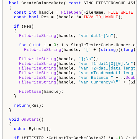
bool
 CreateBalanceData( 
const
 SINGLETESTERCACHE &Sin
{

const
int
 handle = 
FileOpen
(FileName, 
FILE_WRITE
 |
const
bool
 Res = (handle != 
INVALID_HANDLE
);

if
 (Res)

  {

FileWriteString
(handle, 
"var dat1=[\n"
);

for
 (
uint
 i = 
0
; i < SingleTesterCache.Header.equ
FileWriteString
(handle, 
"["
 + (
string
)((
long
)S
FileWriteString
(handle, 
"];\n"
);

FileWriteString
(handle, 
"var T1=dat1[0][0];\n"
);

FileWriteString
(handle, 
"var T2=dat1[dat1.length
FileWriteString
(handle, 
"var nTrades=dat1.length
FileWriteString
(handle, 
"var Balance="
 + ::
Doubl
FileWriteString
(handle, 
"var Currency=\""
 + (Sin
FileClose
(handle);

  }

return
(Res);

}

void
OnStart
()

{  

uchar
 Bytes2[];

if
 (MTTESTER::GetLastTstCache(Bytes2) != -
1
) 
// We