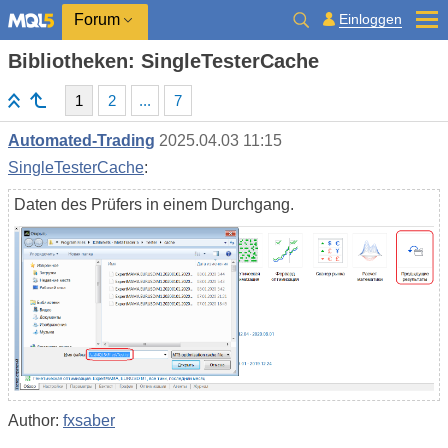
Einloggen
Forum
Bibliotheken: SingleTesterCache
1
2
...
7
Automated-Trading
2025.04.03 11:15
SingleTesterCache
:
Daten des Prüfers in einem Durchgang.
Author:
fxsaber