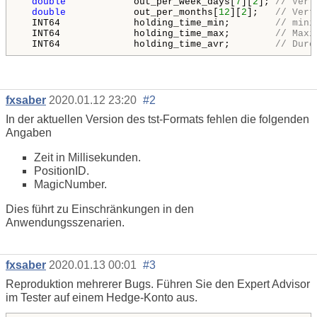
double
            out_per_week_days[
7
][
2
]; 
// Vert
double
            out_per_months[
12
][
2
];   
// Vert
  INT64             holding_time_min;        
// mini
  INT64             holding_time_max;        
// Maxi
  INT64             holding_time_avr;        
// Durc
fxsaber
2020.01.12 23:20
#2
In der aktuellen Version des tst-Formats fehlen die folgenden
Angaben
Zeit in Millisekunden.
PositionID.
MagicNumber.
Dies führt zu Einschränkungen in den
Anwendungsszenarien.
fxsaber
2020.01.13 00:01
#3
Reproduktion mehrerer Bugs. Führen Sie den Expert Advisor
im Tester auf einem Hedge-Konto aus.