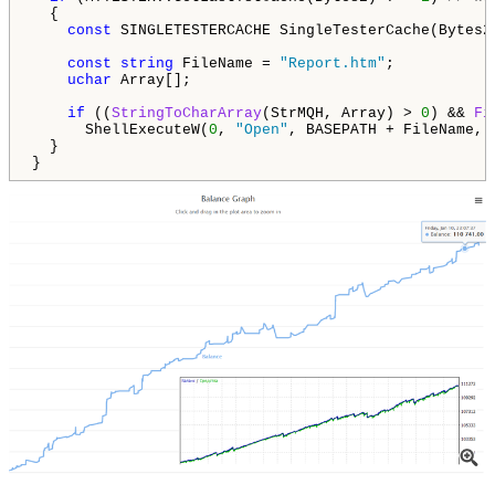
  {

const
 SINGLETESTERCACHE SingleTesterCache(Bytes2
const
string
 FileName = 
"Report.htm"
;

uchar
 Array[];    

if
 ((
StringToCharArray
(StrMQH, Array) > 
0
) && 
Fi
      ShellExecuteW(
0
, 
"Open"
, BASEPATH + FileName, 
  }

}