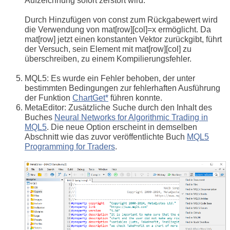
Aufzeichnung sofort zerstört wird.
Durch Hinzufügen von const zum Rückgabewert wird
die Verwendung von mat[row][col]=x ermöglicht. Da
mat[row] jetzt einen konstanten Vektor zurückgibt, führt
der Versuch, sein Element mit mat[row][col] zu
überschreiben, zu einem Kompilierungsfehler.
MQL5: Es wurde ein Fehler behoben, der unter
bestimmten Bedingungen zur fehlerhaften Ausführung
der Funktion
ChartGet*
führen konnte.
MetaEditor: Zusätzliche Suche durch den Inhalt des
Buches
Neural Networks for Algorithmic Trading in
MQL5
. Die neue Option erscheint in demselben
Abschnitt wie das zuvor veröffentlichte Buch
MQL5
Programming for Traders
.