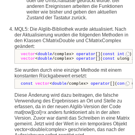
oder die Umschalttaste gedrückt wurde. Bei
anderen Ereignissen arbeiten die Funktionen
weiter wie bisher und geben den aktuellen
Zustand der Tastatur zurück.
MQL5: Die Alglib-Bibliothek wurde aktualisiert. Nach
der Aktualisierung wurden die folgenden Methoden in
den Klassen CMatrixDouble und CMatrixComplex
geändert:
vector
<
double
/complex>
operator
[](
const
int
 i) 
vector
<
double
/complex>
operator
[](
const
 ulong i
Sie wurden durch eine einzige Methode mit einem
konstanten Rückgabewert ersetzt:
const
vector
<
double
/complex>
operator
[](
const
 u
Diese Änderung wird dazu beitragen, die falsche
Verwendung des Ergebnisses an Ort und Stelle zu
erfassen, da in der neuen Alglib-Version der Code
mat[row][col]=x anders funktioniert als in der alten
Version. Zuvor war damit das Schreiben in eine Matrix
gemeint. Jetzt wird der Wert in ein temporäres Objekt
vector<double/complex> geschrieben, das nach der