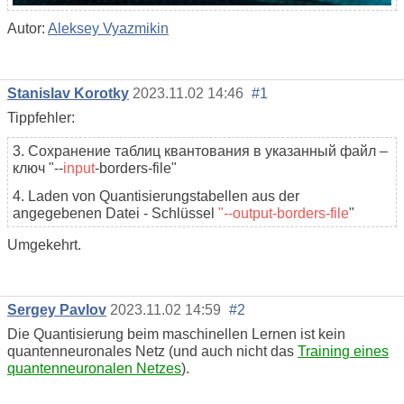
Autor:
Aleksey Vyazmikin
Stanislav Korotky
2023.11.02 14:46
#1
Tippfehler:
3. Сохранение таблиц квантования в указанный файл –
ключ "--
input
-borders-file"
4. Laden von Quantisierungstabellen aus der
angegebenen Datei - Schlüssel
"--output-borders-file
"
Umgekehrt.
Sergey Pavlov
2023.11.02 14:59
#2
Die Quantisierung beim maschinellen Lernen ist kein
quantenneuronales Netz (und auch nicht das
Training eines
quantenneuronalen Netzes
).