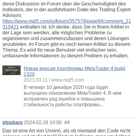
diese Diskussion im Forum über die Geschwindigkeit des
Indikators, der in der ausführbaren Datei des Trading Expert
Advisors
https://www.mql5.com/ru/forum/357579/page6#comment_21
310421
enthalten ist. Ich denke, dass Sie in Ihrem Artikel in
der Lage sein werden, alle möglichen Probleme zu
organisieren und zusammenzufassen und deren Lösungen
anzubieten. Im Forum gibt es noch keinen Artikel zu diesem
Thema. Es wird für neue Benutzer viel einfacher sein,
umfassende Informationen zu diesem Problem zu erhalten.
Новая версия платформы MetaTrader 4 build
1320
2021.03.11
www.mql5.com
В четверг 10 декабря 2020 года будет
выпущено обновление MetaTrader 4. В нем
исправлен ряд ошибок и повышена
стабильность работы платформы...
irbisbars
2024.02.26 10:00
#4
Das ist eine Art von Unsinn, als ob niemand den Code nicht