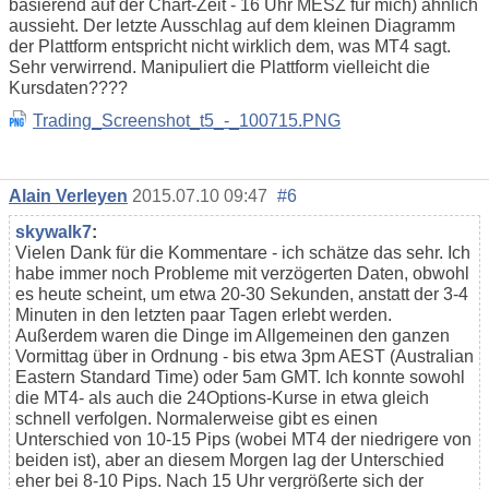
basierend auf der Chart-Zeit - 16 Uhr MESZ für mich) ähnlich
aussieht. Der letzte Ausschlag auf dem kleinen Diagramm
der Plattform entspricht nicht wirklich dem, was MT4 sagt.
Sehr verwirrend. Manipuliert die Plattform vielleicht die
Kursdaten????
Trading_Screenshot_t5_-_100715.PNG
Alain Verleyen
2015.07.10 09:47
#6
skywalk7
:
Vielen Dank für die Kommentare - ich schätze das sehr. Ich
habe immer noch Probleme mit verzögerten Daten, obwohl
es heute scheint, um etwa 20-30 Sekunden, anstatt der 3-4
Minuten in den letzten paar Tagen erlebt werden.
Außerdem waren die Dinge im Allgemeinen den ganzen
Vormittag über in Ordnung - bis etwa 3pm AEST (Australian
Eastern Standard Time) oder 5am GMT. Ich konnte sowohl
die MT4- als auch die 24Options-Kurse in etwa gleich
schnell verfolgen. Normalerweise gibt es einen
Unterschied von 10-15 Pips (wobei MT4 der niedrigere von
beiden ist), aber an diesem Morgen lag der Unterschied
eher bei 8-10 Pips. Nach 15 Uhr vergrößerte sich der