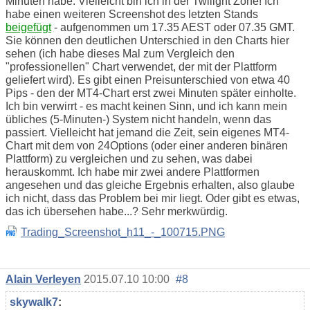
Minuten habe. Vielleicht bin ich in der Twilight Zone! Ich
habe einen weiteren Screenshot des letzten Stands
beigefügt
- aufgenommen um 17.35 AEST oder 07.35 GMT.
Sie können den deutlichen Unterschied in den Charts hier
sehen (ich habe dieses Mal zum Vergleich den
"professionellen" Chart verwendet, der mit der Plattform
geliefert wird). Es gibt einen Preisunterschied von etwa 40
Pips - den der MT4-Chart erst zwei Minuten später einholte.
Ich bin verwirrt - es macht keinen Sinn, und ich kann mein
übliches (5-Minuten-) System nicht handeln, wenn das
passiert. Vielleicht hat jemand die Zeit, sein eigenes MT4-
Chart mit dem von 24Options (oder einer anderen binären
Plattform) zu vergleichen und zu sehen, was dabei
herauskommt. Ich habe mir zwei andere Plattformen
angesehen und das gleiche Ergebnis erhalten, also glaube
ich nicht, dass das Problem bei mir liegt. Oder gibt es etwas,
das ich übersehen habe...? Sehr merkwürdig.
Trading_Screenshot_h11_-_100715.PNG
Alain Verleyen
2015.07.10 10:00
#8
skywalk7
: