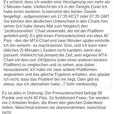
Es scheint, dass ich wieder eine Verzögerung von mehr als
2 Minuten habe. Vielleicht bin ich in der Twilight Zone! Ich
habe einen weiteren Screenshot des letzten Stands
beigefügt - aufgenommen um 17.35 AEST oder 07.35 GMT.
Sie können den deutlichen Unterschied in den Charts hier
sehen (ich habe dieses Mal zum Vergleich den
"professionellen" Chart verwendet, der mit der Plattform
geliefert wird). Es gibt einen Preisunterschied von etwa 40
Pips - den der MT4-Chart erst zwei Minuten später einholte.
Ich bin verwirrt - es macht keinen Sinn, und ich kann mein
übliches (5-Minuten-) System nicht handeln, wenn das
passiert. Vielleicht hat jemand die Zeit, sein eigenes MT4-
Chart mit dem von 24Options (oder einer anderen binären
Plattform) zu vergleichen und zu sehen, was dabei
herauskommt. Ich habe mir zwei andere Plattformen
angesehen und das gleiche Ergebnis erhalten, also glaube
ich nicht, dass das Problem bei mir liegt. Oder gibt es
etwas, das ich übersehen habe...? Sehr merkwürdig.
Es ist alles in Ordnung. Der Preisunterschied beträgt 38
Punkte und nicht 40 Pips. So funktioniert Forex, Sie werden
nie 2 Anbieter finden, die Ihnen den gleichen Datenfeed
liefern. Manchmal können sie übereinstimmen, manchmal
nicht.