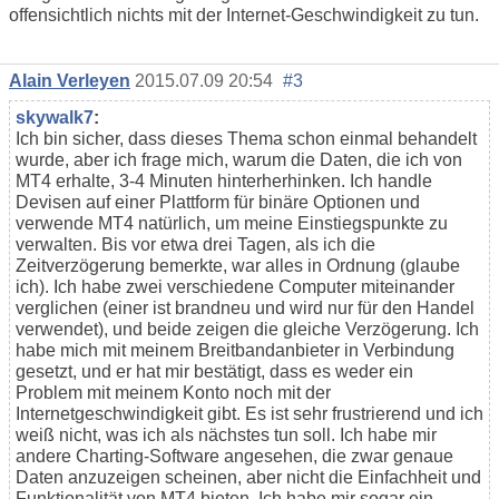
offensichtlich nichts mit der Internet-Geschwindigkeit zu tun.
Alain Verleyen
2015.07.09 20:54
#3
skywalk7
:
Ich bin sicher, dass dieses Thema schon einmal behandelt
wurde, aber ich frage mich, warum die Daten, die ich von
MT4 erhalte, 3-4 Minuten hinterherhinken. Ich handle
Devisen auf einer Plattform für binäre Optionen und
verwende MT4 natürlich, um meine Einstiegspunkte zu
verwalten. Bis vor etwa drei Tagen, als ich die
Zeitverzögerung bemerkte, war alles in Ordnung (glaube
ich). Ich habe zwei verschiedene Computer miteinander
verglichen (einer ist brandneu und wird nur für den Handel
verwendet), und beide zeigen die gleiche Verzögerung. Ich
habe mich mit meinem Breitbandanbieter in Verbindung
gesetzt, und er hat mir bestätigt, dass es weder ein
Problem mit meinem Konto noch mit der
Internetgeschwindigkeit gibt. Es ist sehr frustrierend und ich
weiß nicht, was ich als nächstes tun soll. Ich habe mir
andere Charting-Software angesehen, die zwar genaue
Daten anzuzeigen scheinen, aber nicht die Einfachheit und
Funktionalität von MT4 bieten. Ich habe mir sogar ein