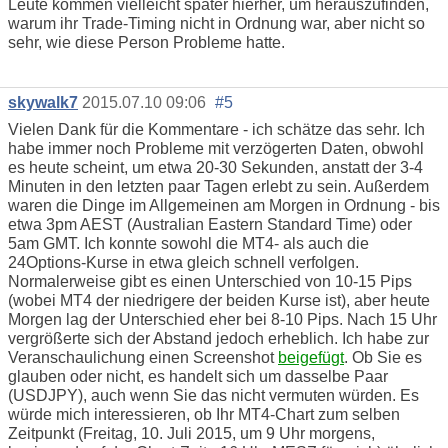
Leute kommen vielleicht später hierher, um herauszufinden,
warum ihr Trade-Timing nicht in Ordnung war, aber nicht so
sehr, wie diese Person Probleme hatte.
skywalk7
2015.07.10 09:06
#5
Vielen Dank für die Kommentare - ich schätze das sehr. Ich
habe immer noch Probleme mit verzögerten Daten, obwohl
es heute scheint, um etwa 20-30 Sekunden, anstatt der 3-4
Minuten in den letzten paar Tagen erlebt zu sein. Außerdem
waren die Dinge im Allgemeinen am Morgen in Ordnung - bis
etwa 3pm AEST (Australian Eastern Standard Time) oder
5am GMT. Ich konnte sowohl die MT4- als auch die
24Options-Kurse in etwa gleich schnell verfolgen.
Normalerweise gibt es einen Unterschied von 10-15 Pips
(wobei MT4 der niedrigere der beiden Kurse ist), aber heute
Morgen lag der Unterschied eher bei 8-10 Pips. Nach 15 Uhr
vergrößerte sich der Abstand jedoch erheblich. Ich habe zur
Veranschaulichung einen Screenshot
beigefügt
. Ob Sie es
glauben oder nicht, es handelt sich um dasselbe Paar
(USDJPY), auch wenn Sie das nicht vermuten würden. Es
würde mich interessieren, ob Ihr MT4-Chart zum selben
Zeitpunkt (Freitag, 10. Juli 2015, um 9 Uhr morgens,