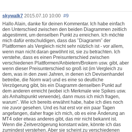
skywalk7
2015.07.10 10:00
#9
Hallo Alain, danke für deinen Kommentar. Ich habe einfach
den Unterschied zwischen den beiden Diagrammen zeitlich
abgestimmt, um denselben Punkt zu erreichen. Ich möchte
mich dafür entschuldigen, dass das "Diagramm" der
Plattformen als Vergleich nicht sehr nützlich ist - vor allem,
wenn man nicht daran gewöhnt ist, sie zu betrachten. Ich
verstehe, dass es einen Preisunterschied zwischen
verschiedenen Plattformen/Anbietern/Brokern usw. gibt, aber
wenn dieser Preisunterschied so groß ist (im Vergleich zu
dem, was in den zwei Jahren, in denen ich Devisenhandel
betreibe, die Norm war) und es eine so deutliche
Verzögerung gibt, bis ein Diagramm denselben Punkt auf
dem anderen erreicht (wobei ich Merkmale wie Spikes usw.
als Anhaltspunkt verwende), dann muss ich mich fragen,
warum". Wie ich bereits erwähnt habe, habe ich dies noch
nie zuvor gesehen. Und es hat erst vor ein paar Tagen
angefangen, daher frage ich mich, ob es eine Änderung an
MT4 oder etwas anderes gibt, das mir nicht bekannt ist.
Wenn die Zeitverzögerung konstant wäre, könnte ich das
zumindest verstehen. Aber sie scheint zu verschiedenen