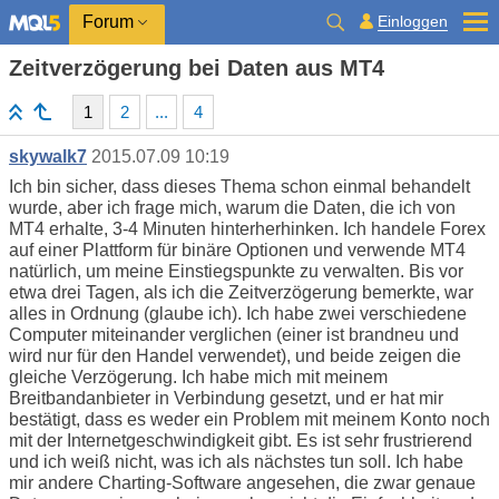
Einloggen
Forum
Zeitverzögerung bei Daten aus MT4
1
2
...
4
skywalk7
2015.07.09 10:19
Ich bin sicher, dass dieses Thema schon einmal behandelt
wurde, aber ich frage mich, warum die Daten, die ich von
MT4 erhalte, 3-4 Minuten hinterherhinken. Ich handele Forex
auf einer Plattform für binäre Optionen und verwende MT4
natürlich, um meine Einstiegspunkte zu verwalten. Bis vor
etwa drei Tagen, als ich die Zeitverzögerung bemerkte, war
alles in Ordnung (glaube ich). Ich habe zwei verschiedene
Computer miteinander verglichen (einer ist brandneu und
wird nur für den Handel verwendet), und beide zeigen die
gleiche Verzögerung. Ich habe mich mit meinem
Breitbandanbieter in Verbindung gesetzt, und er hat mir
bestätigt, dass es weder ein Problem mit meinem Konto noch
mit der Internetgeschwindigkeit gibt. Es ist sehr frustrierend
und ich weiß nicht, was ich als nächstes tun soll. Ich habe
mir andere Charting-Software angesehen, die zwar genaue