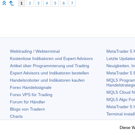
1
2
3
4
5
6
7
Webtrading / Webterminal
MetaTrader 5
H
Kostenlose Indikatoren und Expert Advisors
Letzte Updates
Artikel über Programmierung und Trading
Neuigkeiten, I
Expert Advisors und Indikatoren bestellen
MetaTrader 5
B
Handelsroboter und Indikatoren kaufen
MQL5 Program
Handelstrategi
Forex Handelssignale
MQL5 Cloud N
Forex VPS für Trading
MQL5 Algo Fo
Forum für Händler
MetaTrader 5
h
Blogs von Tradern
Terminal instal
Charts
Terminal deinst
Kostenlose Widgets
Diese W