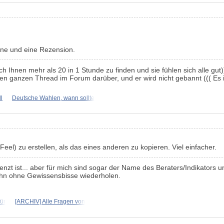
rne und eine Rezension.
h Ihnen mehr als 20 in 1 Stunde zu finden und sie fühlen sich alle gut)
en ganzen Thread im Forum darüber, und er wird nicht gebannt ((( Es 
l
Deutsche Wahlen, wann sollte
eel) zu erstellen, als das eines anderen zu kopieren. Viel einfacher.
renzt ist... aber für mich sind sogar der Name des Beraters/Indikators
ihn ohne Gewissensbisse wiederholen.
für
[ARCHIV] Alle Fragen von