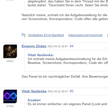
abgekupfert, das haben Sie in dem Thread mit der Be
lautet daher: "Geschieht Ihnen recht. Seien Sie ehrl
Natürlich meine, schrieb ich die Aufgabenstellung für
von Screenshots, Korrespondenz, Code offen alle geben
Großartiger EA im Backtest!
Interessant und humorvoll
Evgeniy Zhdan
#4
2021.04.22 18:47
Vitali Vasilenka
:
Ich schrieb meine Aufgabenbeschreibung für die EA
24921
Beweise, Screenshots, Korrespondenz, Code der of
Das Panel ist ein nachträglicher Einfall. Ihre Bewertunge
Vitali Vasilenka
#5
2021.04.22 18:47
fxsaber
:
Es ist immer einfacher, ein eigenes Panel (Look and F
57554