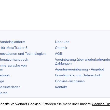
andelsplattform
Über uns
 für
MetaTrader 5
Chronik
nnovationen und Technologien
AGB
enutzerhandbuch
Vereinbarung über wiederkehrende
Zahlungen
miersprache von
en
Agenturvereinbarung - Angebot
etwork
Privatsphäre und Datenschutz
rge
Cookies-Richtlinien
erunterladen
Kontakt
lieren
allieren
ebsite verwendet Cookies. Erfahren Sie mehr über unsere
Cookies-Ric