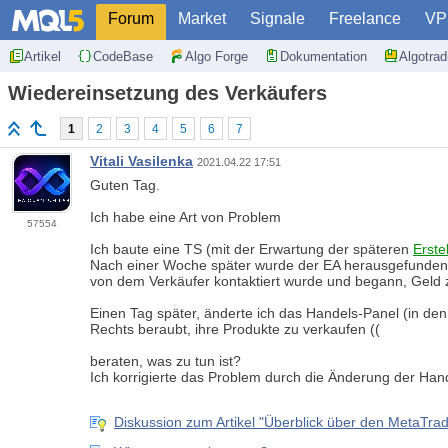
Forum
Market
Signale
Freelance
VP
Artikel
CodeBase
Algo Forge
Dokumentation
Algotra
Wiedereinsetzung des Verkäufers
1
2
3
4
5
6
7
Vitali Vasilenka
2021.04.22 17:51
Guten Tag.
Ich habe eine Art von Problem
57554
Ich baute eine TS (mit der Erwartung der späteren
Erste
Nach einer Woche später wurde der EA herausgefunden, da
von dem Verkäufer kontaktiert wurde und begann, Geld 
Einen Tag später, änderte ich das Handels-Panel (in de
Rechts beraubt, ihre Produkte zu verkaufen ((
beraten, was zu tun ist?
Ich korrigierte das Problem durch die Änderung der Hand
Diskussion zum Artikel "Überblick über den MetaTrade