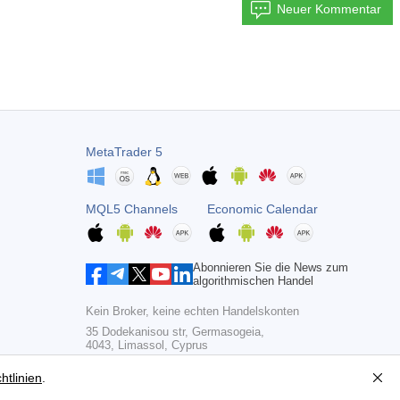
Neuer Kommentar
MetaTrader 5
MQL5 Channels
Economic Calendar
Abonnieren Sie die News zum
algorithmischen Handel
Kein Broker, keine echten Handelskonten
35 Dodekanisou str, Germasogeia,
4043, Limassol, Cyprus
Copyright 2000-2026,
MetaQuotes Ltd
htlinien
.