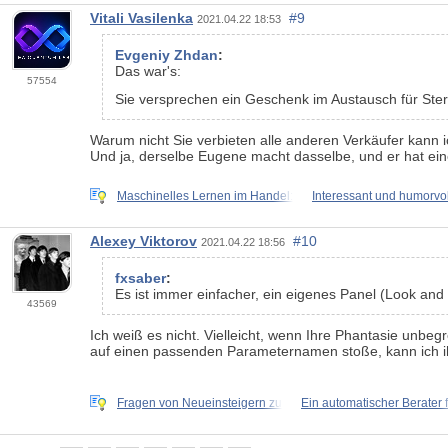
Vitali Vasilenka
#9
2021.04.22 18:53
Evgeniy Zhdan
:
Das war's:
57554
Sie versprechen ein Geschenk im Austausch für Ste
Warum nicht Sie verbieten alle anderen Verkäufer kann ic
Und ja, derselbe Eugene macht dasselbe, und er hat ein
Maschinelles Lernen im Handel:
Interessant und humorvol
Alexey Viktorov
#10
2021.04.22 18:56
fxsaber
:
Es ist immer einfacher, ein eigenes Panel (Look and F
43569
Ich weiß es nicht. Vielleicht, wenn Ihre Phantasie unbeg
auf einen passenden Parameternamen stoße, kann ich 
Fragen von Neueinsteigern zu
Ein automatischer Berater 