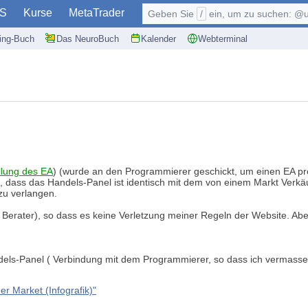
S
Kurse
MetaTrader
Geben Sie
/
ein, um zu suchen: @user, $symb
ding-Buch
Das NeuroBuch
Kalender
Webterminal
llung des EA
) (wurde an den Programmierer geschickt, um einen EA pro T
ss das Handels-Panel ist identisch mit dem von einem Markt Verkäufer
zu verlangen.
n Berater), so dass es keine Verletzung meiner Regeln der Website. A
els-Panel ( Verbindung mit dem Programmierer, so dass ich vermasselt i
r Market (Infografik)"