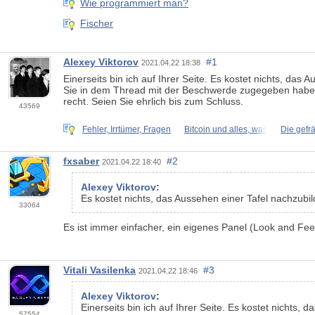
Wie programmiert man?
Fischer
Alexey Viktorov
#1
2021.04.22 18:38
Einerseits bin ich auf Ihrer Seite. Es kostet nichts, da
Sie in dem Thread mit der Beschwerde zugegeben haben, u
recht. Seien Sie ehrlich bis zum Schluss.
43569
Fehler, Irrtümer, Fragen
Bitcoin und alles, was
Die gefr
fxsaber
#2
2021.04.22 18:40
Alexey Viktorov
:
Es kostet nichts, das Aussehen einer Tafel nachzubil
33064
Es ist immer einfacher, ein eigenes Panel (Look and Feel)
Vitali Vasilenka
#3
2021.04.22 18:46
Alexey Viktorov
:
Einerseits bin ich auf Ihrer Seite. Es kostet nichts
57554