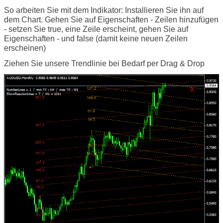
So arbeiten Sie mit dem Indikator: Installieren Sie ihn auf
dem Chart. Gehen Sie auf Eigenschaften - Zeilen hinzufügen
- setzen Sie true, eine Zeile erscheint, gehen Sie auf
Eigenschaften - und false (damit keine neuen Zeilen
erscheinen)
Ziehen Sie unsere Trendlinie bei Bedarf per Drag & Drop